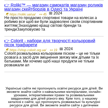
👉 Roliki™ — магазин самокатів магазин роликів
магазин скейтбордів в Одесі та Україні
📅 2024
🌏 https://roliki.ua/ua/
👀 45
Не просто продаємо спортивні товари на колесах а
робимо все щоб ви були задоволені своїм спортивним
життям:Знаходимо кращі світові бренди та
трендиЗакуповуємо та
👉 Colorit - набори для творчості кольоровий
пісок трафарети
📅 2024
🌏 https://shop.colorit.org.ua/
👀 19
Colorit розмальовка кольоровим піском – це не тільки
розвага а засіб для зміцнення звязку між дітьми та їх
батьками. Ми хочемо щоб наші продукти не тільки
розважали ал
Українські сайти які пропонують освітні ресурси для дітей. Ви
зможете знайти сайти з навчальними матеріалами, онлайн-
уроками, інтерактивними іграми та розвивальними
завданнями для дітей різного віку. Крім того, у нашому
каталозі є сайти, що пропонують розважальні та культурні
ресурси для дітей. Ви зможете знайти сайти з дитячими