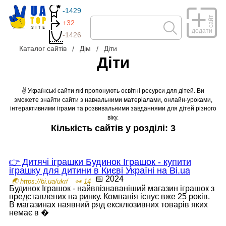
-1429
сайт
+32
додати
-1426
Каталог сайтів
Дім
Діти
Діти
✌ Українські сайти які пропонують освітні ресурси для дітей. Ви
зможете знайти сайти з навчальними матеріалами, онлайн-уроками,
інтерактивними іграми та розвивальними завданнями для дітей різного
віку.
Кількість сайтів у розділі: 3
👉 Дитячі іграшки Будинок Іграшок - купити
іграшку для дитини в Києві Україні на Bi.ua
📅 2024
🌏 https://bi.ua/ukr/
👀 14
Будинок Іграшок - найвпізнаваніший магазин іграшок з
представлених на ринку. Компанія існує вже 25 років.
В магазинах наявний ряд ексклюзивних товарів яких
немає в �