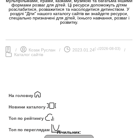
мультфільмами, іграми, казками, музикою та багатьма іншими
формами розваг для дітей. Ці ресурси допоможуть дітям
розслабитися, розважитися та насолодитися дитинством. У
розділі "Діти" нашого каталогу сайтів ви знайдете ресурси,
спеціально призначені для дітей, їхнього навчання, розваг і
розвитку.
(
⮍2026-08-03
)
/
Козак Руслан
/
2023.01.24
/
Каталог сайтів
На головну
Новини каталогу
Топ по рейтингу
Топ по переглядам