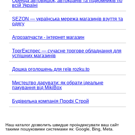
Оренда автовишок, автокранів та підйомників по
всій Україні
SEZON — українська мережа магазинів взуття та
одягу
Агрозапчасти - інтернет магазин
ТоргЕкспрес — сучасне торгове обладнання для
успішних магазинів
Дошка оголошень для геїв rozku.to
Мистецтво дарувати: як обрати ідеальне
пакування від MikiBox
Будівельна компанія Профі Строй
Наш каталог дозволить швидше проіндексувати ваш сайт
такими пошуковими системами як: Google, Bing, Meta.