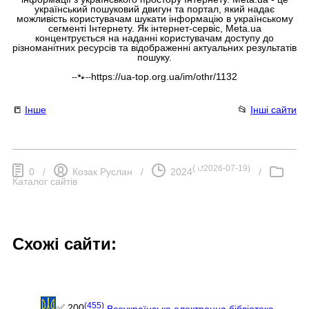
український пошуковий двигун та портал, який надає
можливість користувачам шукати інформацію в українському
сегменті Інтернету. Як інтернет-сервіс, Meta.ua
концентрується на наданні користувачам доступу до
різноманітних ресурсів та відображенні актуальних результатів
пошуку.
https://ua-top.org.ua/im/othr/1132
--🐾--
📒
Інше
📂
Інші сайти
(
⮍2026-07-19
)
0
/
Козак Руслан
/
2024
/
Каталог сайтів
Схожі сайти:
(455)
✅ 200
Всеукраїнська електронна бібліотека