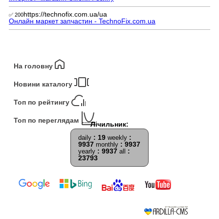
https://technofix.com.ua/ua
✅ 200
Онлайн маркет запчастин - TechnoFix.com.ua
На головну
Новини каталогу
Топ по рейтингу
Топ по переглядам
: 19
:
daily
weekly
9937
: 9937
monthly
: 9937
:
yearly
all
23793