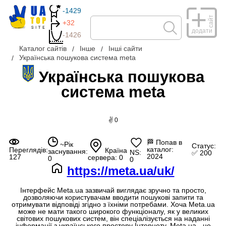
-1429
сайт
+32
додати
-1426
Каталог сайтів
Інше
Інші сайти
Українська пошукова система meta
Українська пошукова
система meta
✌ 0
🏁
Попав в
~Рік
Статус:
каталог:
Переглядів:
Країна
заснування:
NS:
✅ 200
2024
127
сервера: 0
0
0
https://meta.ua/uk/
Інтерфейс Meta.ua зазвичай виглядає зручно та просто,
дозволяючи користувачам вводити пошукові запити та
отримувати відповіді згідно з їхніми потребами. Хоча Meta.ua
може не мати такого широкого функціоналу, як у великих
світових пошукових систем, він спеціалізується на наданні
інформації з українського простору Інтернету. Meta.ua - це