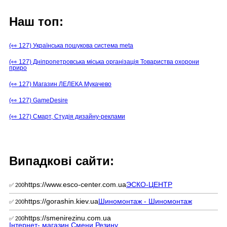
Наш топ:
(👀 127) Українська пошукова система meta
(👀 127) Дніпропетровська міська організація Товариства охорони
приро
(👀 127) Магазин ЛЕЛЕКА Мукачево
(👀 127) GameDesire
(👀 127) Смарт, Студія дизайну-реклами
Випадкові сайти:
https://www.esco-center.com.ua
ЭСКО-ЦЕНТР
✅ 200
https://gorashin.kiev.ua
Шиномонтаж - Шиномонтаж
✅ 200
https://smenirezinu.com.ua
✅ 200
Інтернет- магазин Смени Резину