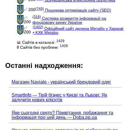
(749)
✅ 200
Пошукова оптимізація сайту (SEO)
(318)
✅
Система розкриття інформації на
200
фондовому ринку України
(1402)
✅
Офіційний сайт дилера Метабо у Харкові
200
• KXK Metabo
1429
📊 Сайтів в каталозі:
1426
🚦 Сайтів без проблем:
Останні надходження:
Магазин Naviale - український брендовий одяг
SmartInfo — Твій бізнес у Києві та Львові: Як
залучити нових клієнтів
Яке сьогодні свято? Привітання, побажання та
інформація про цей день — Doba.pp.ua