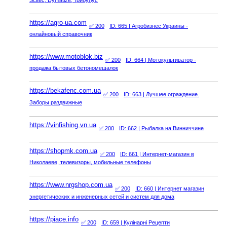
https://agro-ua.com
✅ 200
ID: 665
| Агробизнес Украины -
онлайновый справочник
https://www.motoblok.biz
✅ 200
ID: 664
| Мотокультиватор -
продажа бытовых бетономешалок
https://bekafenc.com.ua
✅ 200
ID: 663
| Лучшее ограждение.
Заборы раздвижные
https://vinfishing.vn.ua
✅ 200
ID: 662
| Рыбалка на Винниччине
https://shopmk.com.ua
✅ 200
ID: 661
| Интернет-магазин в
Николаеве, телевизоры, мобильные телефоны
https://www.nrgshop.com.ua
✅ 200
ID: 660
| Интернет магазин
энергетических и инженерных сетей и систем для дома
https://piace.info
✅ 200
ID: 659
| Кулінарні Рецепти