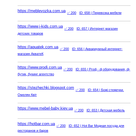
https://meblevozka.com.ua
✅ 200
ID: 658
| Перевозка мебели
https://www.j-kids.com.ua
✅ 200
ID: 657
| Интернет магазин
детских товаров
https://aquatek.com.ua
✅ 200
ID: 656
| Аквариумный интернет-
магазин АкватеК
https://www.prodj.com.ua
✅ 200
ID: 655
| Prodj - dj оборудования, dj-
бутик, букинг агентство
https://stezhechki.blogspot.com
✅ 200
ID: 654
| Божі стежечки.
Омелян Квіт
https://www.mebel-baby.kiev.ua
✅ 200
ID: 653
| Детская мебель
https://hotbar.com.ua
✅ 200
ID: 652
| Hot Bar Модная посуда для
ресторанов и баров