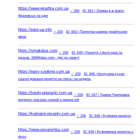
https://www.ekartka.com.ua
✅ 200
ID: 651
| Знижки в м Івано-
Франківськ на одяг
https://pani-ua.info
✅ 200
ID: 650
| Панночка-царина українських
жінок
https://smakplus.com
✅ 200
ID: 649
| Рецепти з фото крок за
кроком. SMAKplus.com - Ідеї до смаку!
https://easy-cooking.com.ua
✅ 200
ID: 648
| Катрусина кухня:
смачні домашні рецепти на свята і на щодень
https://travki-pripravki.com.ua
✅ 200
ID: 647
| Травки-Приправки,
интернет-магазин специй и пряностей
https://kulinarni-recepty.com.ua
✅ 200
ID: 646
| Кулінарні рецепти
https://www.povarishka.com
✅ 200
ID: 645
| Кулинарные рецепты с
фото