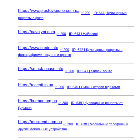
https://www.prostovkusno.com.ua
✅ 200
ID: 644
| Кулинарные
рецепты с фото
https://navolyni.com
✅ 200
ID: 643
| НаВолині
https://www.o-ede.info
✅ 200
ID: 642
| Кулинарные рецепты с
фотографиями - вкусно и просто
https://smack-house.info
✅ 200
ID: 641
| Smack-house
https://recepti.in.ua
✅ 200
ID: 640
| Смачні страви від Ольги
https://hurman.org.ua
✅ 200
ID: 639
| Кулинарные рецепты от
Гурмана
https://mobilend.com.ua
✅ 200
ID: 638
| Мобильные телефоны и
другие мобильные устройства