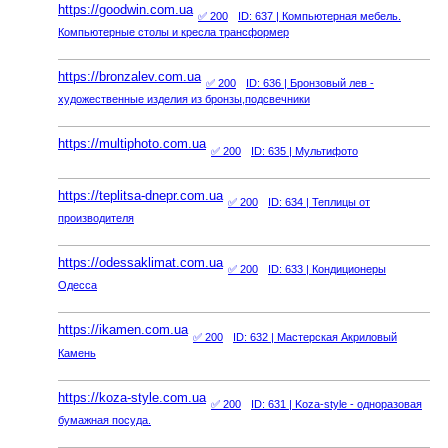
https://goodwin.com.ua
✅ 200
ID: 637
| Компьютерная мебель.
Компьютерные столы и кресла трансформер
https://bronzalev.com.ua
✅ 200
ID: 636
| Бронзовый лев -
художественные изделия из бронзы,подсвечники
https://multiphoto.com.ua
✅ 200
ID: 635
| Мультифото
https://teplitsa-dnepr.com.ua
✅ 200
ID: 634
| Теплицы от
производителя
https://odessaklimat.com.ua
✅ 200
ID: 633
| Кондиционеры
Одесса
https://ikamen.com.ua
✅ 200
ID: 632
| Мастерская Акриловый
Камень
https://koza-style.com.ua
✅ 200
ID: 631
| Koza-style - одноразовая
бумажная посуда.