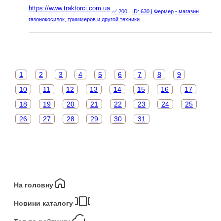
https://www.traktorci.com.ua
✅ 200
ID: 630
| Фермер - магазин
газонокосилок, триммеров и другой техники
1
2
3
4
5
6
7
8
9
10
11
12
13
14
15
16
17
18
19
20
21
22
23
24
25
26
27
28
29
30
31
На головну
Новини каталогу