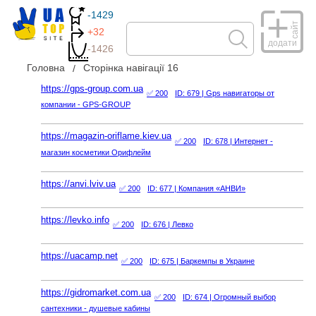
-1429
сайт
+32
додати
-1426
Головна
Сторінка навігації 16
https://gps-group.com.ua
✅ 200
ID: 679
| Gps навигаторы от
компании - GPS-GROUP
https://magazin-oriflame.kiev.ua
✅ 200
ID: 678
| Интернет -
магазин косметики Орифлейм
https://anvi.lviv.ua
✅ 200
ID: 677
| Компания «АНВИ»
https://levko.info
✅ 200
ID: 676
| Левко
https://uacamp.net
✅ 200
ID: 675
| Баркемпы в Украине
https://gidromarket.com.ua
✅ 200
ID: 674
| Огромный выбор
сантехники - душевые кабины