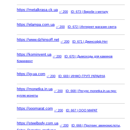
https://metalkrasa.ck.ua
✅ 200
ID: 673
| Вироби з металу
https://elampa.com.ua
✅ 200
ID: 672
| Интернет магазин света
https://www.dzhinsoff.net
✅ 200
ID: 671
| Джинсофф.Нет
https://kominvent.ua
✅ 200
ID: 670
| Дымоходы для каминов
Коминвент
https://ig-ua.com
✅ 200
ID: 669
| ИНФО-ГРУП УКРАИНА
https://monetka.in.ua
✅ 200
ID: 668
| Ресурс monetka.in.ua про:
куплю монеты
https://ooomarat.com
✅ 200
ID: 667
| ООО МАРАТ
https://steelbody.com.ua
✅ 200
ID: 666
| Протеин: аминокислоты,
Scitec, Dymatize, трибулус