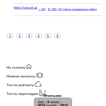
https://csw.od.ua
✅ 200
ID: 396
| ЧП «Центр специальных работ»
1
2
3
4
5
6
На головну
Новини каталогу
Топ по рейтингу
Топ по переглядам
: 9
:
daily
weekly
9918
: 9918
monthly