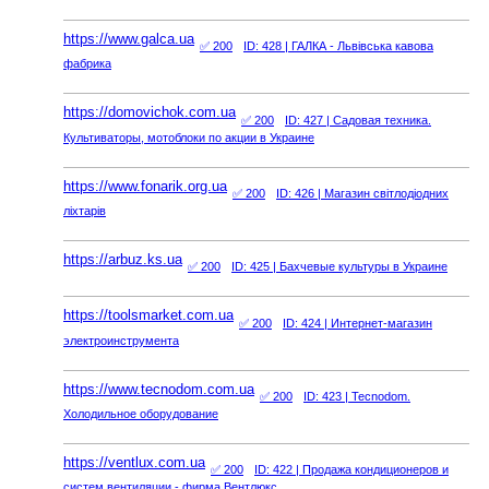
https://www.galca.ua
✅ 200
ID: 428
| ГАЛКА - Львівська кавова
фабрика
https://domovichok.com.ua
✅ 200
ID: 427
| Садовая техника.
Культиваторы, мотоблоки по акции в Украине
https://www.fonarik.org.ua
✅ 200
ID: 426
| Магазин світлодіодних
ліхтарів
https://arbuz.ks.ua
✅ 200
ID: 425
| Бахчевые культуры в Украине
https://toolsmarket.com.ua
✅ 200
ID: 424
| Интернет-магазин
электроинструмента
https://www.tecnodom.com.ua
✅ 200
ID: 423
| Tecnodom.
Холодильное оборудование
https://ventlux.com.ua
✅ 200
ID: 422
| Продажа кондиционеров и
систем вентиляции - фирма Вентлюкс