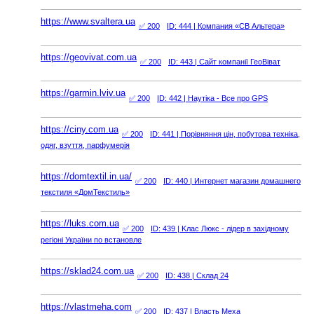
https://www.svaltera.ua
✅ 200
ID: 444
| Компания «СВ Альтера»
https://geovivat.com.ua
✅ 200
ID: 443
| Cайт компанії ГеоВіват
https://garmin.lviv.ua
✅ 200
ID: 442
| Наутіка - Все про GPS
https://ciny.com.ua
✅ 200
ID: 441
| Порівняння цін, побутова техніка,
одяг, взуття, парфумерія
https://domtextil.in.ua/
✅ 200
ID: 440
| Интернет магазин домашнего
текстиля «ДомТекстиль»
https://luks.com.ua
✅ 200
ID: 439
| Kлас Люкс - лідер в західному
регіоні України по встановле
https://sklad24.com.ua
✅ 200
ID: 438
| Склад 24
https://vlastmeha.com
✅ 200
ID: 437
| Власть Меха