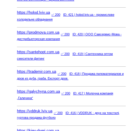
https://holod.lviv.ua
✅ 200
ID: 421
| holod.lviv.ua - промислове
холодильне обладнання
https://prodmova.com.ua
✅ 200
ID: 420
| ООО Савсервис-Мова -
дистрибьюторская компания
https://santehopt.com.ua
✅ 200
ID: 419
| Сантехника оптом
смесители фитинг
https://trademir.com.ua
✅ 200
ID: 418
| Продажа пиломатериалов и
дров из дуба, граба. Експорт дров.
https://galychyna.com.ua
✅ 200
ID: 417
| Молочна компанія
„Галичина“
https://vddruk.lviv.ua
✅ 200
ID: 416
| VDDRUK - друк на текстилі,
гуртова продажа футболо
https://kiev-dveri.com.ua