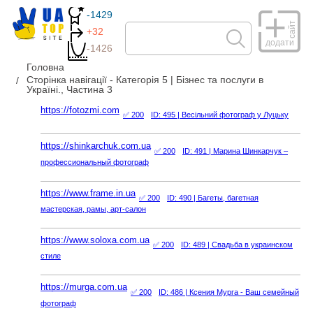
-1429
сайт
+32
додати
-1426
Головна
Сторінка навігації - Категорія 5 | Бізнес та послуги в
Україні., Частина 3
https://fotozmi.com
✅ 200
ID: 495
| Весільний фотограф у Луцьку
https://shinkarchuk.com.ua
✅ 200
ID: 491
| Марина Шинкарчук –
профессиональный фотограф
https://www.frame.in.ua
✅ 200
ID: 490
| Багеты, багетная
мастерская, рамы, арт-салон
https://www.soloxa.com.ua
✅ 200
ID: 489
| Свадьба в украинском
стиле
https://murga.com.ua
✅ 200
ID: 486
| Ксения Мурга - Ваш семейный
фотограф