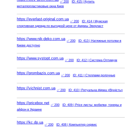
✅ 200
ID: 415
| Купить
металлопластиковые окна Киев
https://everlast-original.com.ua
✅ 200
ID: 414
| Мужская
спортивная одежда по выгодной цене от фирмы Эверласт
https://www.nik-deko.com.ua
✅ 200
ID: 413
| Натяжные потолки в
Киеве доступно
https://www.systopt.com.ua
✅ 200
ID: 412
| Система Оптимум
https://prombazis.com.ua
✅ 200
ID: 411
| Стеллажи ролочные
https://vichnist.com.ua
✅ 200
ID: 410
| Ритуальна фірма «Вічність»
https://pricebox.net
✅ 200
ID: 409
| Price листы: мобилки, тонеры и
айфон в Украине
https://kc.dp.ua
✅ 200
ID: 408
| Компьютер сервис