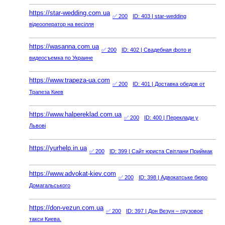
https://star-wedding.com.ua
✅ 200
ID: 403
| star-wedding
відеооператор на весілля
https://wasanna.com.ua
✅ 200
ID: 402
| Свадебная фото и
видеосъемка по Украине
https://www.trapeza-ua.com
✅ 200
ID: 401
| Доставка обедов от
Трапеза Киев
https://www.halpereklad.com.ua
✅ 200
ID: 400
| Переклади у
Львові
https://yurhelp.in.ua
✅ 200
ID: 399
| Сайт юриста Світлани Приймак
https://www.advokat-kiev.com
✅ 200
ID: 398
| Адвокатське бюро
Домагальського
https://don-vezun.com.ua
✅ 200
ID: 397
| Дон Везун – грузовое
такси Киева.