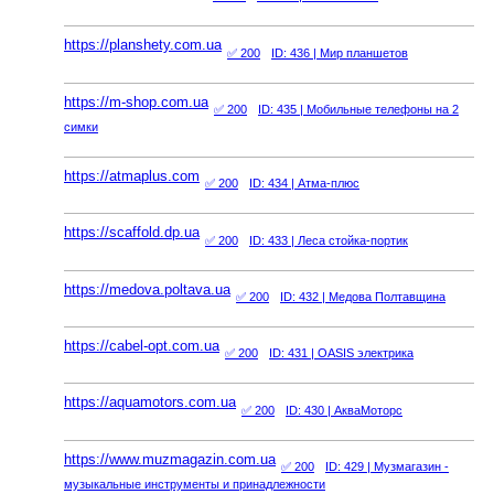
https://planshety.com.ua
✅ 200
ID: 436
| Мир планшетов
https://m-shop.com.ua
✅ 200
ID: 435
| Мобильные телефоны на 2
симки
https://atmaplus.com
✅ 200
ID: 434
| Атма-плюс
https://scaffold.dp.ua
✅ 200
ID: 433
| Леса стойка-портик
https://medova.poltava.ua
✅ 200
ID: 432
| Медова Полтавщина
https://cabel-opt.com.ua
✅ 200
ID: 431
| OASIS электрика
https://aquamotors.com.ua
✅ 200
ID: 430
| АкваМоторс
https://www.muzmagazin.com.ua
✅ 200
ID: 429
| Музмагазин -
музыкальные инструменты и принадлежности