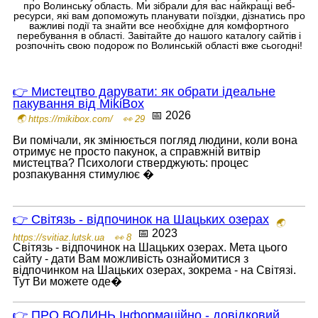
про Волинську область. Ми зібрали для вас найкращі веб-
ресурси, які вам допоможуть планувати поїздки, дізнатись про
важливі події та знайти все необхідне для комфортного
перебування в області. Завітайте до нашого каталогу сайтів і
розпочніть свою подорож по Волинській області вже сьогодні!
👉 Мистецтво дарувати: як обрати ідеальне
пакування від MikiBox
📅 2026
🌏 https://mikibox.com/
👀 29
Ви помічали, як змінюється погляд людини, коли вона
отримує не просто пакунок, а справжній витвір
мистецтва? Психологи стверджують: процес
розпакування стимулює �
👉 Світязь - відпочинок на Шацьких озерах
🌏
📅 2023
https://svitiaz.lutsk.ua
👀 8
Світязь - відпочинок на Шацьких озерах. Мета цього
сайту - дати Вам можливість ознайомитися з
відпочинком на Шацьких озерах, зокрема - на Світязі.
Тут Ви можете оде�
👉 ПРО ВОЛИНЬ Інформаційно - довідковий