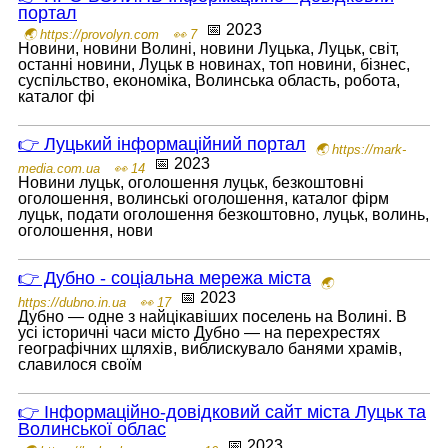
портал
📅 2023
🌏 https://provolyn.com
👀 7
Новини, новини Волині, новини Луцька, Луцьк, світ,
останні новини, Луцьк в новинах, топ новини, бізнес,
суспільство, економіка, Волинська область, робота,
каталог фі
👉 Луцький інформаційний портал
🌏 https://mark-
📅 2023
media.com.ua
👀 14
Новини луцьк, оголошення луцьк, безкоштовні
оголошення, волинські оголошення, каталог фірм
луцьк, подати оголошення безкоштовно, луцьк, волинь,
оголошення, нови
👉 Дубно - соціальна мережа міста
🌏
📅 2023
https://dubno.in.ua
👀 17
Дубно — одне з найцікавіших поселень на Волині. В
усі історичні часи місто Дубно — на перехрестях
географічних щляхів, виблискувало банями храмів,
славилося своїм
👉 Інформаційно-довідковий сайт міста Луцьк та
Волинської облас
📅 2023