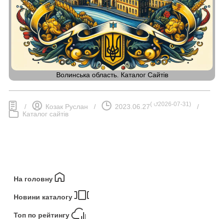
Волинська область. Каталог Сайтів
(
⮍2026-07-31
)
/
Козак Руслан
/
2023.06.27
/
Каталог сайтів
На головну
Новини каталогу
Топ по рейтингу