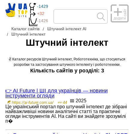
-1429
сайт
+32
додати
-1426
Каталог сайтів
Штучний інтелект AI
Штучний інтелект
Штучний інтелект
✌ Каталог ресурсів Штучний інтелект, Робототехніка, що стосуються
розробки та застосування штучного інтелекту і робототехніки.
Кількість сайтів у розділі: 3
👉 AI Future | ШІ для українців — новини
інструменти огляди
📅 2025
🌏 https://ai-future.com.ua/
👀 44
Це український портал про штучний інтелект де зібрані
найважливіші новини аналітичні статті та практичні
огляди інструментів АІ. На сайті ви знайдете зрозумілі
п�