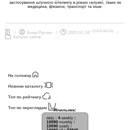
застосування штучного інтелекту в різних галузях, таких як
медицина, фінанси, транспорт та інше.
(
⮍2026-08-03
)
/
Козак Руслан
/
2023.01.24
/
Каталог сайтів
На головну
Новини каталогу
Топ по рейтингу
Топ по переглядам
: 4
:
daily
weekly
10090
:
monthly
10090
:
yearly
10090
: 23946