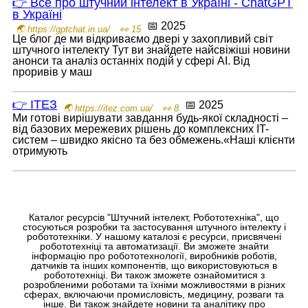
👉 Все про штучний інтелект в Україні - ChatGPT
в Україні
📅 2025
🌏 https://gptchat.in.ua/
👀 15
Це блог де ми відкриваємо двері у захопливий світ
штучного інтелекту Тут ви знайдете найсвіжіші новини
анонси та аналіз останніх подій у сфері AI. Від
проривів у маш
👉 ІТЕЗ
📅 2025
🌏 https://itez.com.ua/
👀 8
Ми готові вирішувати завдання будь-якої складності –
від базових мережевих рішень до комплексних IT-
систем – швидко якісно та без обмежень.«Наші клієнти
отримують
Каталог ресурсів "Штучний інтелект, Робототехніка", що
стосуються розробки та застосування штучного інтелекту і
робототехніки. У нашому каталозі є ресурси, присвячені
робототехніці та автоматизації. Ви зможете знайти
інформацію про робототехнології, виробників роботів,
датчиків та інших компонентів, що використовуються в
робототехніці. Ви також зможете ознайомитися з
розробленими роботами та їхніми можливостями в різних
сферах, включаючи промисловість, медицину, розваги та
інше. Ви також знайдете новини та аналітику про