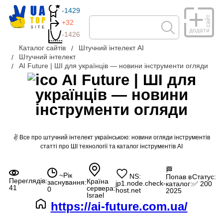
-1429
сайт
+32
додати
-1426
Каталог сайтів
Штучний інтелект AI
Штучний інтелект
AI Future | ШІ для українців — новини інструменти огляди
AI Future | ШІ для
українців — новини
інструменти огляди
✌ Все про штучний інтелект українською: новини огляди інструментів
статті про ШІ технології та каталог інструментів АІ
🏁
~Рік
NS:
Попав в
Статус:
Переглядів:
Країна
заснування:
jp1.node.check-
каталог:
✅ 200
41
сервера:
0
host.net
2025
Israel
https://ai-future.com.ua/