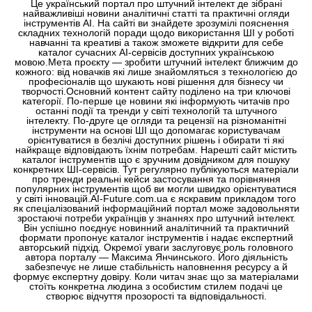
Це український портал про штучний інтелект де зібрані
найважливіші новини аналітичні статті та практичні огляди
інструментів АІ. На сайті ви знайдете зрозумілі пояснення
складних технологій поради щодо використання ШІ у роботі
навчанні та креативі а також зможете відкрити для себе
каталог сучасних АІ-сервісів доступних українською
мовою.Мета проєкту — зробити штучний інтелект ближчим до
кожного: від новачків які лише знайомляться з технологією до
професіоналів що шукають нові рішення для бізнесу чи
творчості.Основний контент сайту поділено на три ключові
категорії. По-перше це новини які інформують читачів про
останні події та тренди у світі технологій та штучного
інтелекту. По-друге це огляди та рецензії на різноманітні
інструменти на основі ШІ що допомагає користувачам
орієнтуватися в безлічі доступних рішень і обирати ті які
найкраще відповідають їхнім потребам. Нарешті сайт містить
каталог інструментів що є зручним довідником для пошуку
конкретних ШІ-сервісів. Тут регулярно публікуються матеріали
про тренди реальні кейси застосування та порівняння
популярних інструментів щоб ви могли швидко орієнтуватися
у світі інновацій.AI-Future.com.ua є яскравим прикладом того
як спеціалізований інформаційний портал може задовольняти
зростаючі потреби українців у знаннях про штучний інтелект.
Він успішно поєднує новинний аналітичний та практичний
формати пропонує каталог інструментів і надає експертний
авторський підхід. Окремої уваги заслуговує роль головного
автора порталу — Максима Янчинського. Його діяльність
забезпечує не лише стабільність наповнення ресурсу а й
формує експертну довіру. Коли читач знає що за матеріалами
стоїть конкретна людина з особистим стилем подачі це
створює відчуття прозорості та відповідальності.