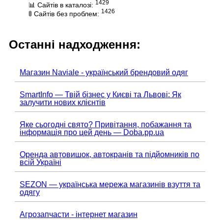
1429
📊 Сайтів в каталозі:
1426
🚦 Сайтів без проблем:
Останні надходження:
Магазин Naviale - український брендовий одяг
SmartInfo — Твій бізнес у Києві та Львові: Як
залучити нових клієнтів
Яке сьогодні свято? Привітання, побажання та
інформація про цей день — Doba.pp.ua
Оренда автовишок, автокранів та підйомників по
всій Україні
SEZON — українська мережа магазинів взуття та
одягу
Агрозапчасти - інтернет магазин