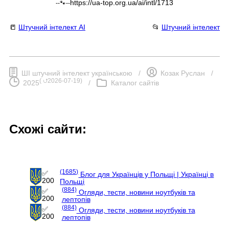
https://ua-top.org.ua/ai/intl/1713
--🐾--
📒
Штучний інтелект AI
📂
Штучний інтелект
ШІ штучний інтелект українською
/
Козак Руслан
/
(
⮍2026-07-19
)
2025
/
Каталог сайтів
Схожі сайти:
(1685)
✅
Блог для Українців у Польщі | Українці в
200
Польщі
(884)
✅
Огляди, тести, новини ноутбуків та
200
лептопів
(884)
✅
Огляди, тести, новини ноутбуків та
200
лептопів