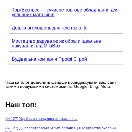
ТоргЕкспрес — сучасне торгове обладнання для
успішних магазинів
Дошка оголошень для геїв rozku.to
Мистецтво дарувати: як обрати ідеальне
пакування від MikiBox
Будівельна компанія Профі Строй
Наш каталог дозволить швидше проіндексувати ваш сайт
такими пошуковими системами як: Google, Bing, Meta.
Наш топ:
(👀 127) Українська пошукова система meta
(👀 127) Дніпропетровська міська організація Товариства охорони
приро