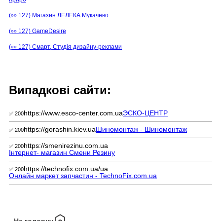
(👀 127) Магазин ЛЕЛЕКА Мукачево
(👀 127) GameDesire
(👀 127) Смарт, Студія дизайну-реклами
Випадкові сайти:
https://www.esco-center.com.ua
ЭСКО-ЦЕНТР
✅ 200
https://gorashin.kiev.ua
Шиномонтаж - Шиномонтаж
✅ 200
https://smenirezinu.com.ua
✅ 200
Інтернет- магазин Смени Резину
https://technofix.com.ua/ua
✅ 200
Онлайн маркет запчастин - TechnoFix.com.ua
На головну