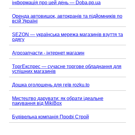
інформація про цей день — Doba.pp.ua
Оренда автовишок, автокранів та підйомників по
всій Україні
SEZON — українська мережа магазинів взуття та
одягу
Агрозапчасти - інтернет магазин
ТоргЕкспрес — сучасне торгове обладнання для
успішних магазинів
Дошка оголошень для геїв rozku.to
Мистецтво дарувати: як обрати ідеальне
пакування від MikiBox
Будівельна компанія Профі Строй