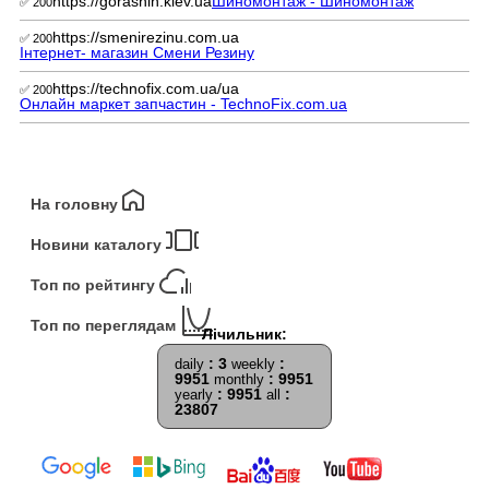
https://gorashin.kiev.ua
Шиномонтаж - Шиномонтаж
✅ 200
https://smenirezinu.com.ua
✅ 200
Інтернет- магазин Смени Резину
https://technofix.com.ua/ua
✅ 200
Онлайн маркет запчастин - TechnoFix.com.ua
На головну
Новини каталогу
Топ по рейтингу
Топ по переглядам
: 3
:
daily
weekly
9951
: 9951
monthly
: 9951
:
yearly
all
23807