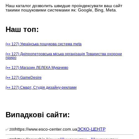
Наш каталог дозволить швидше проіндексувати ваш сайт
такими пошуковими системами як: Google, Bing, Meta.
Наш топ:
(👀 127) Українська пошукова система meta
(👀 127) Дніпропетровська міська організація Товариства охорони
приро
(👀 127) Магазин ЛЕЛЕКА Мукачево
(👀 127) GameDesire
(👀 127) Смарт, Студія дизайну-реклами
Випадкові сайти:
https://www.esco-center.com.ua
ЭСКО-ЦЕНТР
✅ 200