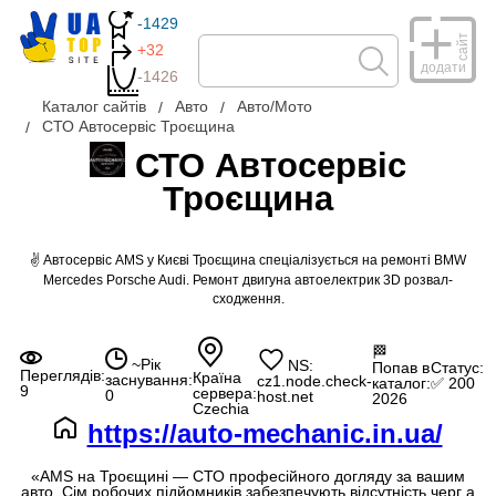
-1429
сайт
+32
додати
-1426
Каталог сайтів
Авто
Авто/Мото
СТО Автосервіс Троєщина
СТО Автосервіс
Троєщина
✌ Автосервіс AMS у Києві Троєщина спеціалізується на ремонті BMW
Mercedes Porsche Audi. Ремонт двигуна автоелектрик 3D розвал-
сходження.
🏁
~Рік
NS:
Попав в
Статус:
Переглядів:
Країна
заснування:
cz1.node.check-
каталог:
✅ 200
9
сервера:
0
host.net
2026
Czechia
https://auto-mechanic.in.ua/
«AMS на Троєщині — СТО професійного догляду за вашим
авто. Сім робочих підйомників забезпечують відсутність черг а