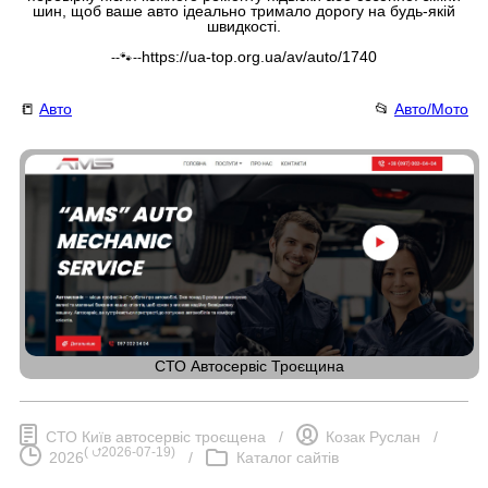
шин, щоб ваше авто ідеально тримало дорогу на будь-якій
швидкості.
https://ua-top.org.ua/av/auto/1740
--🐾--
📒
Авто
📂
Авто/Мото
СТО Автосервіс Троєщина
СТО Київ автосервіс троєщена
/
Козак Руслан
/
(
⮍2026-07-19
)
2026
/
Каталог сайтів