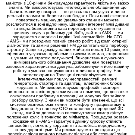
майстри з 10-річним бекграундом гарантують якість яку важко
знайти. Ми використовуємо інтелектуальне обладнання що
бачить машину наскрізь — це дозволяє нам усувати лише
реальні поломки та берегти ваш бюджет. Поки наші експерти
повертають машину до ідеального стану ви можете
розслабитися в зоні відпочинку. Швидкий інтернет мякі дивани
та міцна безкоштовна кава перетворять очікування на
приємну паузу в робочому дні. Заїжджайте в AMS — ми
заряджаємо енергією і водіїв і їхні автомобілі». На СТО
«AMS» ми проводимо повний спектр робіт: від комп'ютерної
діагностики та заміни ременів ГРМ до капітального перебору
агрегату. Завдяки досвіду наших майстрів понад 10 років, ми
ефективно усуваємо проблеми з тиском мастила, сторонніми
шумами чи втратою потужності. Використання сучасного
вимірювального обладнання дозволяє нам повертати
заводські характеристики двигуна, забезпечуючи його надійну
роботу в умовах напруженого столичного трафіку. Наш
автоелектрик на Троєщині спеціалізується на
інтелектуальному пошуку несправностей, ремонті
генераторів, стартерів та адаптації електронних блоків
керування. Ми використовуємо професійні сканери
останнього покоління для зчитування помилок, що дозволяє
локалізувати проблему в проводці чи модулях без зайвого
розбору салону. З нами ви можете бути впевнені, що всі
системи безпеки, освітлення та комфорту працюватимуть
бездоганно. На нашому СТО встановлено передовий 3D-
стенд, який за допомогою високочутливих камер фіксує
положення коліс із точністю до міліметра. Процедура розвал-
сходження в «AMS» гарантує відмінну курсову стійкість
автомобіля, легкість у керуванні та запобігає передчасному
зносу дорогої гуми. Ми рекомендуємо проходити цю
перевірку після кожного ремонту підвіски або сезонної зміни