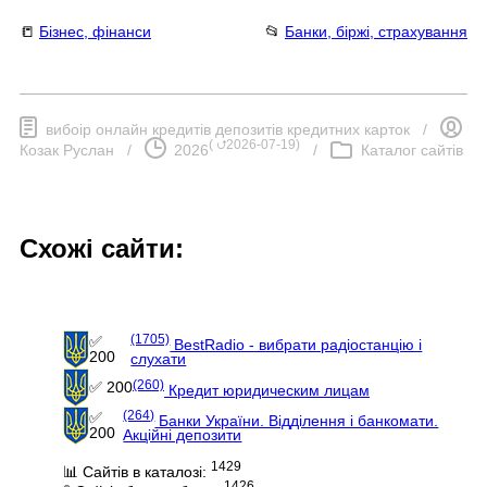
📒
Бізнес, фінанси
📂
Банки, біржі, страхування
вибоір онлайн кредитів депозитів кредитних карток
/
(
⮍2026-07-19
)
Козак Руслан
/
2026
/
Каталог сайтів
Схожі сайти:
(1705)
✅
BestRadio - вибрати радіостанцію і
200
слухати
(260)
✅ 200
Кредит юридическим лицам
(264)
✅
Банки України. Відділення і банкомати.
200
Акційні депозити
1429
📊 Сайтів в каталозі:
1426