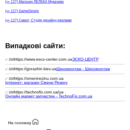
(👀 127) Магазин ЛЕЛЕКА Мукачево
(👀 127) GameDesire
(👀 127) Смарт, Студія дизайну-реклами
Випадкові сайти:
https://www.esco-center.com.ua
ЭСКО-ЦЕНТР
✅ 200
https://gorashin.kiev.ua
Шиномонтаж - Шиномонтаж
✅ 200
https://smenirezinu.com.ua
✅ 200
Інтернет- магазин Смени Резину
https://technofix.com.ua/ua
✅ 200
Онлайн маркет запчастин - TechnoFix.com.ua
На головну