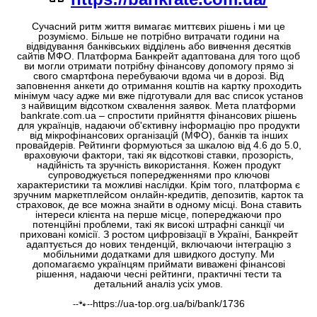
Сучасний ритм життя вимагає миттєвих рішень і ми це
розуміємо. Більше не потрібно витрачати години на
відвідування банківських відділень або вивчення десятків
сайтів МФО. Платформа Банкрейт адаптована для того щоб
ви могли отримати потрібну фінансову допомогу прямо зі
свого смартфона перебуваючи вдома чи в дорозі. Від
заповнення анкети до отримання коштів на картку проходить
мінімум часу адже ми вже підготували для вас список установ
з найвищим відсотком схвалення заявок. Мета платформи
bankrate.com.ua – спростити прийняття фінансових рішень
для українців, надаючи об'єктивну інформацію про продукти
від мікрофінансових організацій (МФО), банків та інших
провайдерів. Рейтинги формуються за шкалою від 4.6 до 5.0,
враховуючи фактори, такі як відсоткові ставки, прозорість,
надійність та зручність використання. Кожен продукт
супроводжується попередженнями про ключові
характеристики та можливі наслідки. Крім того, платформа є
зручним маркетплейсом онлайн-кредитів, депозитів, карток та
страховок, де все можна знайти в одному місці. Вона ставить
інтереси клієнта на перше місце, попереджаючи про
потенційні проблеми, такі як високі штрафні санкції чи
приховані комісії. З ростом цифровізації в Україні, Банкрейт
адаптується до нових тенденцій, включаючи інтеграцію з
мобільними додатками для швидкого доступу. Ми
допомагаємо українцям приймати виважені фінансові
рішення, надаючи чесні рейтинги, практичні тести та
детальний аналіз усіх умов.
https://ua-top.org.ua/bi/bank/1736
--🐾--