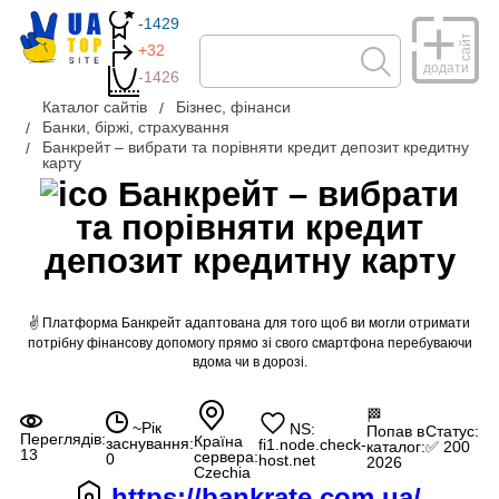
-1429
сайт
+32
додати
-1426
Каталог сайтів
Бізнес, фінанси
Банки, біржі, страхування
Банкрейт – вибрати та порівняти кредит депозит кредитну
карту
Банкрейт – вибрати
та порівняти кредит
депозит кредитну карту
✌ Платформа Банкрейт адаптована для того щоб ви могли отримати
потрібну фінансову допомогу прямо зі свого смартфона перебуваючи
вдома чи в дорозі.
🏁
~Рік
NS:
Попав в
Статус:
Переглядів:
Країна
заснування:
fi1.node.check-
каталог:
✅ 200
13
сервера:
0
host.net
2026
Czechia
https://bankrate.com.ua/