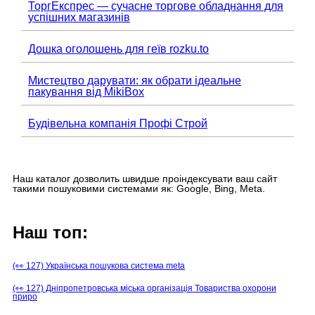
ТоргЕкспрес — сучасне торгове обладнання для
успішних магазинів
Дошка оголошень для геїв rozku.to
Мистецтво дарувати: як обрати ідеальне
пакування від MikiBox
Будівельна компанія Профі Строй
Наш каталог дозволить швидше проіндексувати ваш сайт
такими пошуковими системами як: Google, Bing, Meta.
Наш топ:
(👀 127) Українська пошукова система meta
(👀 127) Дніпропетровська міська організація Товариства охорони
приро