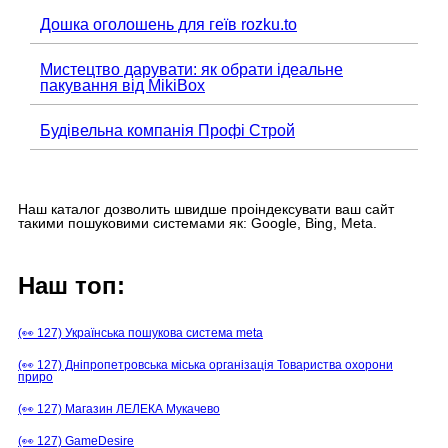
Дошка оголошень для геїв rozku.to
Мистецтво дарувати: як обрати ідеальне
пакування від MikiBox
Будівельна компанія Профі Строй
Наш каталог дозволить швидше проіндексувати ваш сайт
такими пошуковими системами як: Google, Bing, Meta.
Наш топ:
(👀 127) Українська пошукова система meta
(👀 127) Дніпропетровська міська організація Товариства охорони
приро
(👀 127) Магазин ЛЕЛЕКА Мукачево
(👀 127) GameDesire