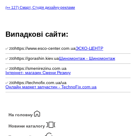
(👀 127) Смарт, Студія дизайну-реклами
Випадкові сайти:
https://www.esco-center.com.ua
ЭСКО-ЦЕНТР
✅ 200
https://gorashin.kiev.ua
Шиномонтаж - Шиномонтаж
✅ 200
https://smenirezinu.com.ua
✅ 200
Інтернет- магазин Смени Резину
https://technofix.com.ua/ua
✅ 200
Онлайн маркет запчастин - TechnoFix.com.ua
На головну
Новини каталогу