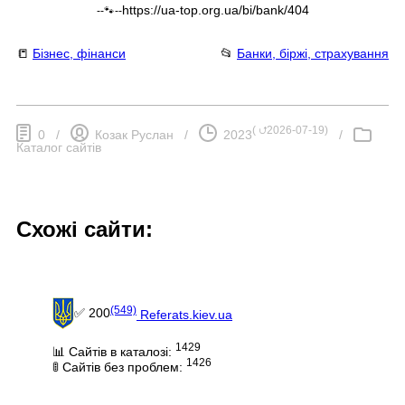
https://ua-top.org.ua/bi/bank/404
--🐾--
📒
Бізнес, фінанси
📂
Банки, біржі, страхування
(
⮍2026-07-19
)
0
/
Козак Руслан
/
2023
/
Каталог сайтів
Схожі сайти:
(549)
✅ 200
Referats.kiev.ua
1429
📊 Сайтів в каталозі:
1426
🚦 Сайтів без проблем: