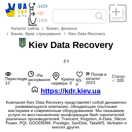
-1429
сайт
+32
додати
-1426
Каталог сайтів
Бізнес, фінанси
Банки, біржі, страхування
Kiev Data Recovery
Kiev Data Recovery
✌ 0
🏁
Попав в
~Рік
Статус:
каталог:
Переглядів:
Країна
заснування:
NS:
✅ 200
2023
12
сервера: 0
0
0
https://kdr.kiev.ua
Компания Kiev Data Recovery представляет собой динамично
развивающуюся компанию, обладающая опытными
мастерами и современным оборудованием. Мы оказываем
услуги по восстановлению иноформации flash накопителей
различных производителей: Trancent, Kingston, A-Data, Silicon
Power, PQI, GOODRAM, Prestigio, SanDisk, TakeMS, Verbatim и
многих других.