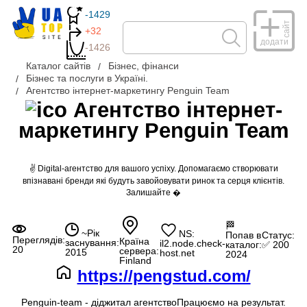
-1429
сайт
+32
додати
-1426
Каталог сайтів
Бізнес, фінанси
Бізнес та послуги в Україні.
Агентство інтернет-маркетингу Penguin Team
Агентство інтернет-
маркетингу Penguin Team
✌ Digital-агентство для вашого успіху. Допомагаємо створювати
впізнавані бренди які будуть завойовувати ринок та серця клієнтів.
Залишайте �
🏁
~Рік
NS:
Попав в
Статус:
Переглядів:
Країна
заснування:
il2.node.check-
каталог:
✅ 200
20
сервера:
2015
host.net
2024
Finland
https://pengstud.com/
Penguin-team - діджитал агентствоПрацюємо на результат.