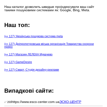
Наш каталог дозволить швидше проіндексувати ваш сайт
такими пошуковими системами як: Google, Bing, Meta.
Наш топ:
(👀 127) Українська пошукова система meta
(👀 127) Дніпропетровська міська організація Товариства охорони
приро
(👀 127) Магазин ЛЕЛЕКА Мукачево
(👀 127) GameDesire
(👀 127) Смарт, Студія дизайну-реклами
Випадкові сайти:
https://www.esco-center.com.ua
ЭСКО-ЦЕНТР
✅ 200