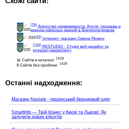
Схожі сайти:
(78)
✅
Агентство недвижимости. Купля, продажа и
200
аренда офисных зданий в Днепропетровске
(43)
✅ 200
Інтернет- магазин Смени Резину
(744)
✅
RESTUDIO - Студія веб-дизайну та
200
інтернет-маркетингу
1429
📊 Сайтів в каталозі:
1426
🚦 Сайтів без проблем:
Останні надходження:
Магазин Naviale - український брендовий одяг
SmartInfo — Твій бізнес у Києві та Львові: Як
залучити нових клієнтів