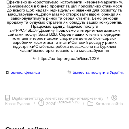
Ефективно використовуємо інструменти інтернет-маркетингу.
Занурюємося в бізнес продукт та цілі прискіпливо ставимося
до всього щоб надати індивідуальні рішення для розвитку та
масштабування.Допомагаємо створювати відомі бренди які
завойовуватимуть ринок та серця клієнтів. Бємо рекорди
продажу та будуємо стратегії які обійдуть ваших конкурентів.
Працюємо вдовгу.Надаємо послуги
з:✅PPC✅SEO✅Дизайну.Працюємо з інтернет-магазинами
сайтами послуг SaaS B2B. Серед наших клієнтів є юридичні
компанії інтернет-школи спортивні центри бюті-сервіси
виробники косметики та інші.✔️Світовий досвід у різних
індустріях✔️Стабільна робота незважаючи на бурхливі
часи✔️Бізнес-орієнтованість та масштабування
https://ua-top.org.ua/bi/bisn/1229
--🐾--
📒
Бізнес, фінанси
📂
Бізнес та послуги в Україні.
Digital-агентство, Агентство інтернет-маркетингу
/
(
⮍2026-07-19
)
Козак Руслан
/
2024
/
Каталог сайтів