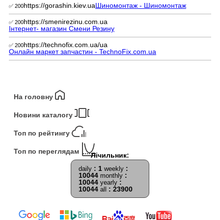
https://gorashin.kiev.ua
Шиномонтаж - Шиномонтаж
✅ 200
https://smenirezinu.com.ua
✅ 200
Інтернет- магазин Смени Резину
https://technofix.com.ua/ua
✅ 200
Онлайн маркет запчастин - TechnoFix.com.ua
На головну
Новини каталогу
Топ по рейтингу
Топ по переглядам
: 1
:
daily
weekly
10044
:
monthly
10044
:
yearly
10044
: 23900
all