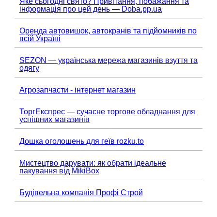
Яке сьогодні свято? Привітання, побажання та
інформація про цей день — Doba.pp.ua
Оренда автовишок, автокранів та підйомників по
всій Україні
SEZON — українська мережа магазинів взуття та
одягу
Агрозапчасти - інтернет магазин
ТоргЕкспрес — сучасне торгове обладнання для
успішних магазинів
Дошка оголошень для геїв rozku.to
Мистецтво дарувати: як обрати ідеальне
пакування від MikiBox
Будівельна компанія Профі Строй