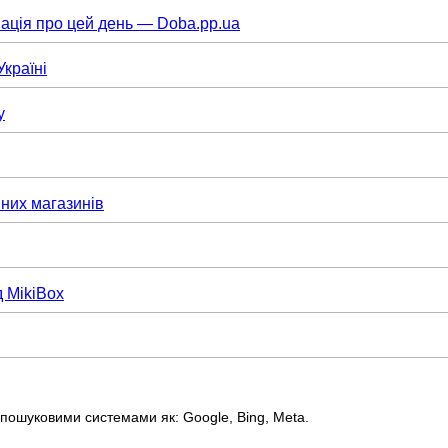
ація про цей день — Doba.pp.ua
Україні
у
них магазинів
д MikiBox
пошуковими системами як: Google, Bing, Meta.