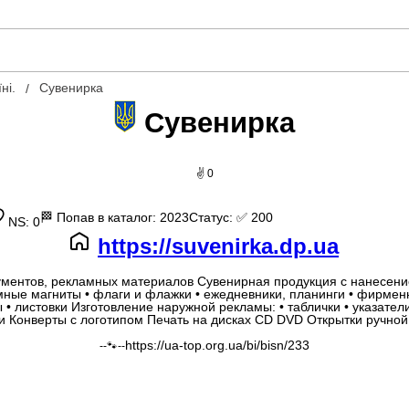
ні.
Сувенирка
Сувенирка
✌ 0
🏁
Попав в каталог: 2023
Статус:
✅ 200
NS: 0
https://suvenirka.dp.ua
ментов, рекламных материалов Сувенирная продукция с нанесением 
амные магниты • флаги и флажки • ежедневники, планинги • фирмен
ы • листовки Изготовление наружной рекламы: • таблички • указат
и Конверты с логотипом Печать на дисках CD DVD Открытки ручно
https://ua-top.org.ua/bi/bisn/233
--🐾--