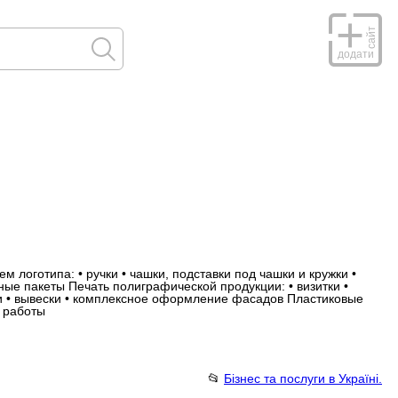
сайт
додати
логотипа: • ручки • чашки, подставки под чашки и кружки •
ные пакеты Печать полиграфической продукции: • визитки •
ели • вывески • комплексное оформление фасадов Пластиковые
й работы
📂
Бізнес та послуги в Україні.