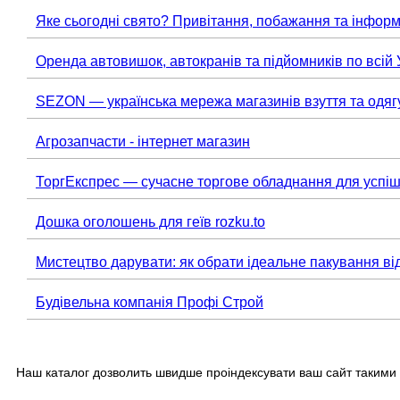
Яке сьогодні свято? Привітання, побажання та інформ
Оренда автовишок, автокранів та підйомників по всій 
SEZON — українська мережа магазинів взуття та одяг
Агрозапчасти - інтернет магазин
ТоргЕкспрес — сучасне торгове обладнання для успіш
Дошка оголошень для геїв rozku.to
Мистецтво дарувати: як обрати ідеальне пакування ві
Будівельна компанія Профі Строй
Наш каталог дозволить швидше проіндексувати ваш сайт такими 