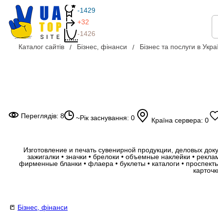
-1429
+32
-1426
Каталог сайтів
Бізнес, фінанси
Бізнес та послуги в Украї
Переглядів: 8
~Рік заснування: 0
Країна сервера: 0
Изготовление и печать сувенирной продукции, деловых доку
зажигалки • значки • брелоки • объемные наклейки • рекл
фирменные бланки • флаера • буклеты • каталоги • проспект
карточк
📒
Бізнес, фінанси