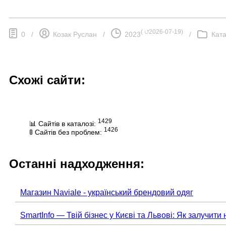
(
⮍2026-07-19
)
0
/
Козак Руслан
/
2023
/
Ката
Схожі сайти:
1429
📊 Сайтів в каталозі:
1426
🚦 Сайтів без проблем:
Останні надходження:
Магазин Naviale - український брендовий одяг
SmartInfo — Твій бізнес у Києві та Львові: Як залучити 