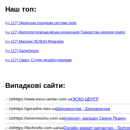
Наш топ:
(👀 127) Українська пошукова система meta
(👀 127) Дніпропетровська міська організація Товариства охорони приро
(👀 127) Магазин ЛЕЛЕКА Мукачево
(👀 127) GameDesire
(👀 127) Смарт, Студія дизайну-реклами
Випадкові сайти:
https://www.esco-center.com.ua
ЭСКО-ЦЕНТР
✅ 200
https://gorashin.kiev.ua
Шиномонтаж - Шиномонтаж
✅ 200
https://smenirezinu.com.ua
Інтернет- магазин Смени Резину
✅ 200
https://technofix.com.ua/ua
Онлайн маркет запчастин - Techno
✅ 200