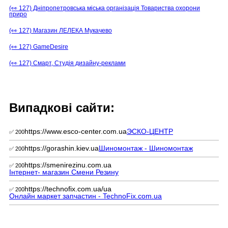
(👀 127) Дніпропетровська міська організація Товариства охорони
приро
(👀 127) Магазин ЛЕЛЕКА Мукачево
(👀 127) GameDesire
(👀 127) Смарт, Студія дизайну-реклами
Випадкові сайти:
https://www.esco-center.com.ua
ЭСКО-ЦЕНТР
✅ 200
https://gorashin.kiev.ua
Шиномонтаж - Шиномонтаж
✅ 200
https://smenirezinu.com.ua
✅ 200
Інтернет- магазин Смени Резину
https://technofix.com.ua/ua
✅ 200
Онлайн маркет запчастин - TechnoFix.com.ua