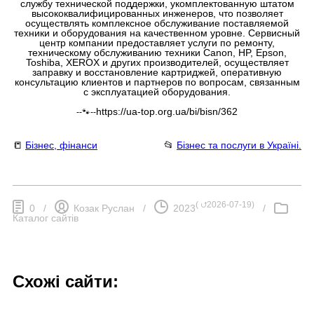
службу технической поддержки, укомплектованную штатом
высококвалифицированных инженеров, что позволяет
осуществлять комплексное обслуживание поставляемой
техники и оборудования на качественном уровне. Сервисный
центр компании предоставляет услуги по ремонту,
техническому обслуживанию техники Canon, HP, Epson,
Toshiba, XEROX и других производителей, осуществляет
заправку и восстановление картриджей, оперативную
консультацию клиентов и партнеров по вопросам, связанным
с эксплуатацией оборудования.
https://ua-top.org.ua/bi/bisn/362
--🐾--
📒
Бізнес, фінанси
📂
Бізнес та послуги в Україні.
(
⮍2026-07-19
)
0
/
Козак Руслан
/
2023
/
Каталог сайтів
Схожі сайти: