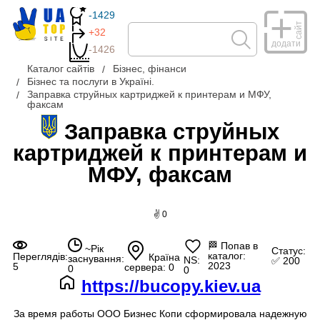
-1429
сайт
+32
додати
-1426
Каталог сайтів
Бізнес, фінанси
Бізнес та послуги в Україні.
Заправка струйных картриджей к принтерам и МФУ,
факсам
Заправка струйных
картриджей к принтерам и
МФУ, факсам
✌ 0
🏁
Попав в
~Рік
Статус:
каталог:
Переглядів:
Країна
заснування:
NS:
✅ 200
2023
5
сервера: 0
0
0
https://bucopy.kiev.ua
За время работы ООО Бизнес Копи сформировала надежную