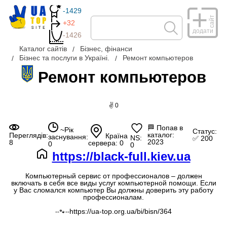
-1429
сайт
+32
додати
-1426
Каталог сайтів
Бізнес, фінанси
Бізнес та послуги в Україні.
Ремонт компьютеров
Ремонт компьютеров
✌ 0
🏁
Попав в
~Рік
Статус:
каталог:
Переглядів:
Країна
заснування:
NS:
✅ 200
2023
8
сервера: 0
0
0
https://black-full.kiev.ua
Компьютерный сервис от профессионалов – должен
включать в себя все виды услуг компьютерной помощи. Если
у Вас сломался компьютер Вы должны доверить эту работу
профессионалам.
https://ua-top.org.ua/bi/bisn/364
--🐾--