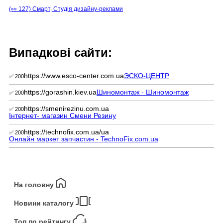
(👀 127) Смарт, Студія дизайну-реклами
Випадкові сайти:
https://www.esco-center.com.ua
ЭСКО-ЦЕНТР
✅ 200
https://gorashin.kiev.ua
Шиномонтаж - Шиномонтаж
✅ 200
https://smenirezinu.com.ua
✅ 200
Інтернет- магазин Смени Резину
https://technofix.com.ua/ua
✅ 200
Онлайн маркет запчастин - TechnoFix.com.ua
На головну
Новини каталогу
Топ по рейтингу