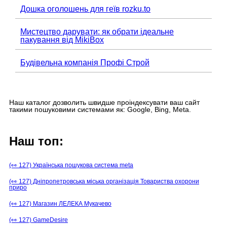
Дошка оголошень для геїв rozku.to
Мистецтво дарувати: як обрати ідеальне
пакування від MikiBox
Будівельна компанія Профі Строй
Наш каталог дозволить швидше проіндексувати ваш сайт
такими пошуковими системами як: Google, Bing, Meta.
Наш топ:
(👀 127) Українська пошукова система meta
(👀 127) Дніпропетровська міська організація Товариства охорони
приро
(👀 127) Магазин ЛЕЛЕКА Мукачево
(👀 127) GameDesire