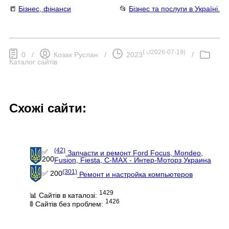
📒
Бізнес, фінанси
📂
Бізнес та послуги в Україні.
(
⮍2026-07-19
)
0
/
Козак Руслан
/
2023
/
Каталог сайтів
Схожі сайти:
(42)
✅
Запчасти и ремонт Ford Focus, Mondeo,
200
Fusion, Fiesta, C-MAX - Интер-Моторз Украина
(301)
✅ 200
Ремонт и настройка компьютеров
1429
📊 Сайтів в каталозі:
1426
🚦 Сайтів без проблем: