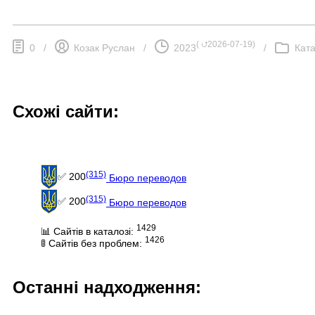
(
⮍2026-07-19
)
0
/
Козак Руслан
/
2023
/
Ката
Схожі сайти:
(315)
✅ 200
Бюро переводов
(315)
✅ 200
Бюро переводов
1429
📊 Сайтів в каталозі:
1426
🚦 Сайтів без проблем:
Останні надходження: