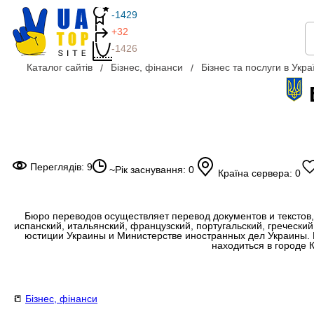
-1429
+32
-1426
Каталог сайтів
Бізнес, фінанси
Бізнес та послуги в Украї
Переглядів: 9
~Рік заснування: 0
Країна сервера: 0
Бюро переводов осуществляет перевод документов и текстов,
испанский, итальянский, французский, португальский, гречески
юстиции Украины и Министерстве иностранных дел Украины. 
находиться в городе К
📒
Бізнес, фінанси