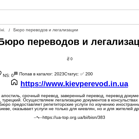
ні.
Бюро переводов и легализации
Бюро переводов и легализа
✌ 0
🏁
Попав в каталог: 2023
Статус:
✅ 200
NS: 0
https://www.kievperevod.in.ua
 апостиль, срочный перевод, заверенный перевод, перевод докумен
й, турецкий. Осуществляем легализацию документов в консульства
Бюро предоставляет репетиторские услуги по изучению иностранн
иеве, оказывает услуги не только для киевлян, но и для жителей д
https://ua-top.org.ua/bi/bisn/383
--🐾--