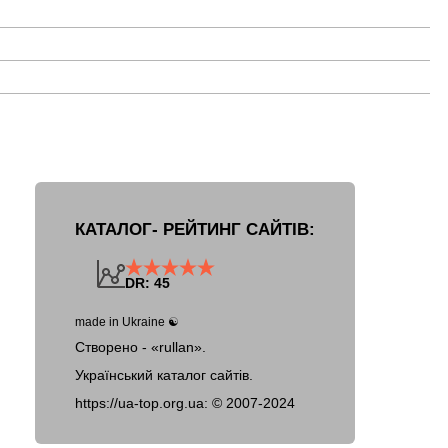
КАТАЛОГ- РЕЙТИНГ САЙТІВ:
DR: 45
made in Ukraine ☯
Створено - «rullan».
Український каталог сайтів.
https://ua-top.org.ua: ©
2007-2024