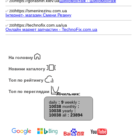
https://gorashin.kiev.ua
Шиномонтаж - Шиномонтаж
✅ 200
https://smenirezinu.com.ua
✅ 200
Інтернет- магазин Смени Резину
https://technofix.com.ua/ua
✅ 200
Онлайн маркет запчастин - TechnoFix.com.ua
На головну
Новини каталогу
Топ по рейтингу
Топ по переглядам
: 9
:
daily
weekly
10038
:
monthly
10038
:
yearly
10038
: 23894
all