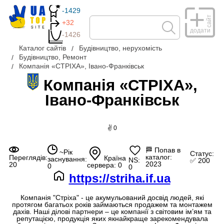
-1429
сайт
+32
додати
-1426
Каталог сайтів
Будівництво, нерухомість
Будівництво, Ремонт
Компанія «СТРІХА», Івано-Франківськ
Компанія «СТРІХА»,
Івано-Франківськ
✌ 0
🏁
Попав в
~Рік
Статус:
каталог:
Переглядів:
Країна
заснування:
NS:
✅ 200
2023
20
сервера: 0
0
0
https://striha.if.ua
Компанія "Стріха" - це акумульований досвід людей, які
протягом багатьох років займаються продажем та монтажем
дахів. Наші ділові партнери – це компанії з світовим ім’ям та
репутацією, продукція яких якнайкраще зарекомендувала