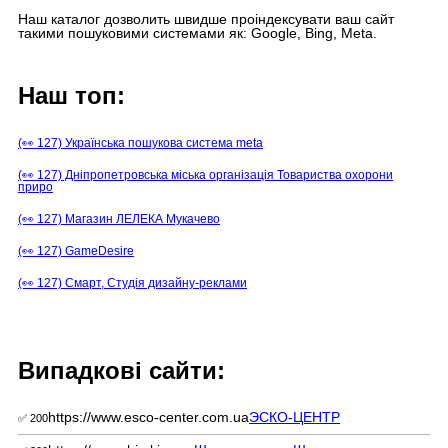
Наш каталог дозволить швидше проіндексувати ваш сайт
такими пошуковими системами як: Google, Bing, Meta.
Наш топ:
(👀 127) Українська пошукова система meta
(👀 127) Дніпропетровська міська організація Товариства охорони
приро
(👀 127) Магазин ЛЕЛЕКА Мукачево
(👀 127) GameDesire
(👀 127) Смарт, Студія дизайну-реклами
Випадкові сайти:
https://www.esco-center.com.ua
ЭСКО-ЦЕНТР
✅ 200