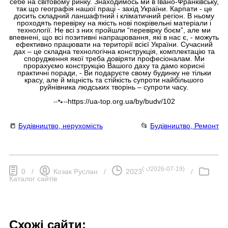
себе на світовому ринку. Знаходимось ми в Івано-Франківську,
так що географія нашої праці - захід України. Карпати - це
досить складний ланшафтний і кліматичний регіон. В ньому
проходять перевірку на якість нові покрівельні матеріали і
технології. Не всі з них пройшли “перевірку боєм”, але ми
впевнені, що всі позитивні напрацювання, які в нас є, - можуть
ефективно працювати на території всієї України. Сучасний
дах – це складна технологічна конструкція, комплектацію та
спорудження якої треба довіряти професіоналам. Ми
прорахуємо конструкцію Вашого даху та дамо корисні
практичні поради, - Ви подаруєте свому будинку не тільки
красу, але й міцність та стійкість супроти найбільшого
руйнівника людських творінь – супроти часу.
https://ua-top.org.ua/by/budv/102
--🐾--
📒
Будівництво, нерухомість
📂
Будівництво, Ремонт
(
⮍2026-07-19
)
0
/
Козак Руслан
/
2023
/
Каталог сайтів
Схожі сайти: