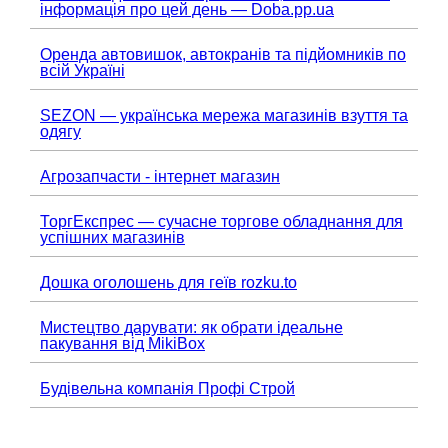
інформація про цей день — Doba.pp.ua
Оренда автовишок, автокранів та підйомників по
всій Україні
SEZON — українська мережа магазинів взуття та
одягу
Агрозапчасти - інтернет магазин
ТоргЕкспрес — сучасне торгове обладнання для
успішних магазинів
Дошка оголошень для геїв rozku.to
Мистецтво дарувати: як обрати ідеальне
пакування від MikiBox
Будівельна компанія Профі Строй