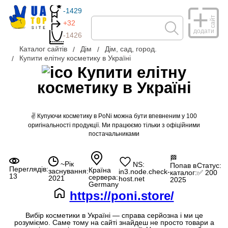
-1429
сайт
+32
додати
-1426
Каталог сайтів
Дім
Дім, сад, город.
Купити елітну косметику в Україні
Купити елітну
косметику в Україні
✌ Купуючи косметику в PoNi можна бути впевненим у 100
оригінальності продукції. Ми працюємо тільки з офіційними
постачальниками
🏁
~Рік
NS:
Попав в
Статус:
Переглядів:
Країна
заснування:
in3.node.check-
каталог:
✅ 200
13
сервера:
2021
host.net
2025
Germany
https://poni.store/
Вибір косметики в Україні — справа серйозна і ми це
розуміємо. Саме тому на сайті знайдеш не просто товари а