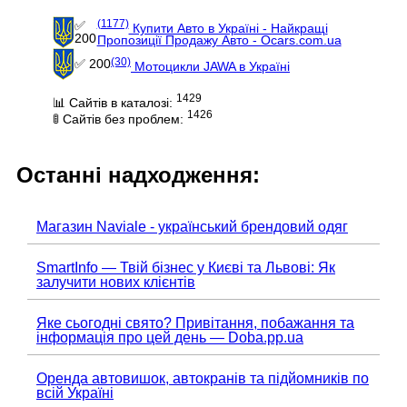
(1177)
✅
Купити Авто в Україні - Найкращі
200
Пропозиції Продажу Авто - Ocars.com.ua
(30)
✅ 200
Мотоцикли JAWA в Україні
1429
📊 Сайтів в каталозі:
1426
🚦 Сайтів без проблем:
Останні надходження:
Магазин Naviale - український брендовий одяг
SmartInfo — Твій бізнес у Києві та Львові: Як
залучити нових клієнтів
Яке сьогодні свято? Привітання, побажання та
інформація про цей день — Doba.pp.ua
Оренда автовишок, автокранів та підйомників по
всій Україні