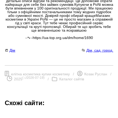
детальні описи відгуки та рекомендації. Це допоможе обрати
найкраще для себе без зайвих сумнівів.Купуючи в PoNi можна
бути впевненим у 100 оригінальності продукції. Ми працюємо
тільки з офіційними постачальниками тому жодних підробок
або сумнівної якості. Довіряй профі обирай кращеМагазин
косметики в Україні PoNi — це не просто магазин а справжній
гід у світі краси. Тут тебе чекає професійний сервіс
консультації та круті пропозиції. Обирай те що зробить тебе
ще впевненішою та яскравішою
https://ua-top.org.ua/dm/home/1690
--🐾--
📒
Дім
📂
Дім, сад, город.
елітна косметика купии косметику
/
Козак Руслан
/
(
⮍2026-07-19
)
2025
/
Каталог сайтів
Схожі сайти: