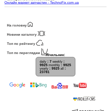
Онлайн маркет запчастин - TechnoFix.com.ua
На головну
Новини каталогу
Топ по рейтингу
Топ по переглядам
: 7
:
daily
weekly
9925
: 9925
monthly
: 9925
:
yearly
all
23781