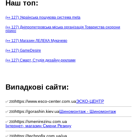
Наш топ:
(👀 127) Українська пошукова система meta
(👀 127) Дніпропетровська міська організація Товариства охорони
приро
(👀 127) Магазин ЛЕЛЕКА Мукачево
(👀 127) GameDesire
(👀 127) Смарт, Студія дизайну-реклами
Випадкові сайти:
https://www.esco-center.com.ua
ЭСКО-ЦЕНТР
✅ 200
https://gorashin.kiev.ua
Шиномонтаж - Шиномонтаж
✅ 200
https://smenirezinu.com.ua
✅ 200
Інтернет- магазин Смени Резину
https://technofix.com.ua/ua
✅ 200