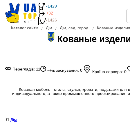
-1429
+32
-1426
Каталог сайтів
Дім
Дім, сад, город.
Кованые изделия
Кованые издели
Переглядів: 11
~Рік заснування: 0
Країна сервера: 0
Кованая мебель - столы, стулья, кровати, подставки дл
индивидуального, а также промышленного проектирования и и
📒
Дім