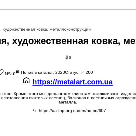
, художественная ковка, металлоконструкции
я, художественная ковка, м
✌ 0
🏁
Попав в каталог: 2023
Статус:
✅ 200
NS: 0
https://metalart.com.ua
я цветов. Кроме этого мы предлагаем клиентам эксклюзивные издели
зготовления винтовых лестниц, балконов и лестничных ограждений
металла.
https://ua-top.org.ua/dm/home/607
--🐾--