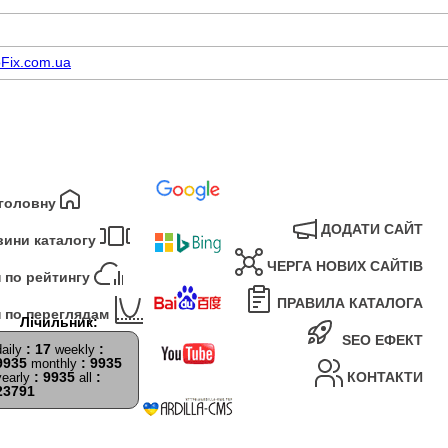
Fix.com.ua
 головну
ДОДАТИ САЙТ
вини каталогу
ЧЕРГА НОВИХ САЙТІВ
 по рейтингу
ПРАВИЛА КАТАЛОГА
 по переглядам
SEO ЕФЕКТ
: 17
:
daily
weekly
9935
: 9935
monthly
: 9935
:
КОНТАКТИ
yearly
all
23791