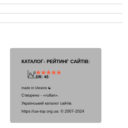
КАТАЛОГ- РЕЙТИНГ САЙТІВ:
DR: 45
made in Ukraine ☯
Створено - «rullan».
Український каталог сайтів.
https://ua-top.org.ua: ©
2007-2024