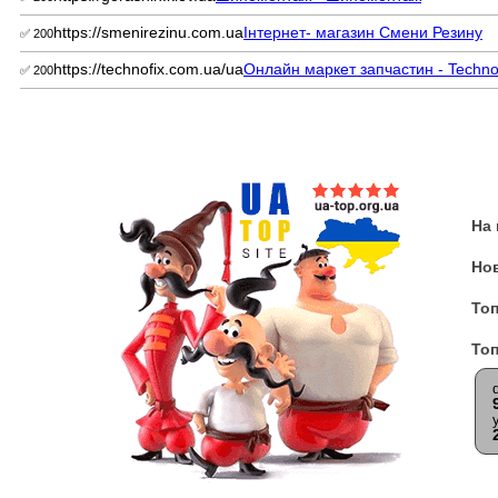
https://smenirezinu.com.ua
Інтернет- магазин Смени Резину
✅ 200
https://technofix.com.ua/ua
Онлайн маркет запчастин - Techno
✅ 200
На
Но
Топ
Топ