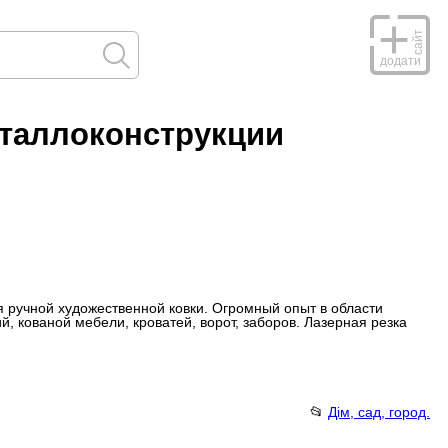
сайт
додати
еталлоконструкции
я ручной художественной ковки. Огромный опыт в области
, кованой мебели, кроватей, ворот, заборов. Лазерная резка
📂
Дім, сад, город.