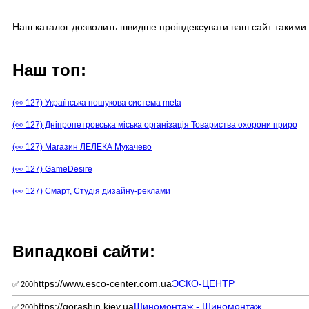
Наш каталог дозволить швидше проіндексувати ваш сайт такими 
Наш топ:
(👀 127) Українська пошукова система meta
(👀 127) Дніпропетровська міська організація Товариства охорони приро
(👀 127) Магазин ЛЕЛЕКА Мукачево
(👀 127) GameDesire
(👀 127) Смарт, Студія дизайну-реклами
Випадкові сайти:
https://www.esco-center.com.ua
ЭСКО-ЦЕНТР
✅ 200
https://gorashin.kiev.ua
Шиномонтаж - Шиномонтаж
✅ 200