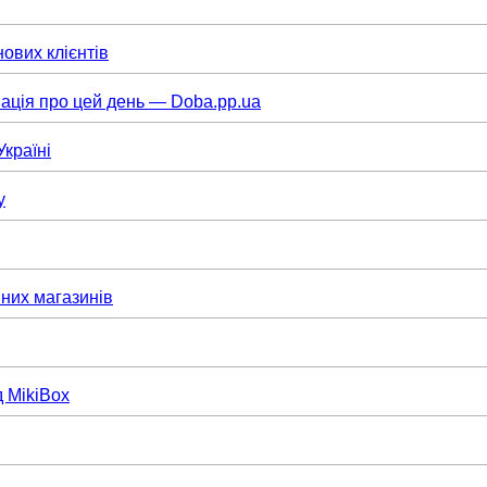
нових клієнтів
ація про цей день — Doba.pp.ua
Україні
у
них магазинів
д MikiBox