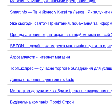
Магазин Naviale - український брендовий одяг
SmartInfo — Твій бізнес у Києві та Львові: Як залучити 
Яке сьогодні свято? Привітання, побажання та інформ
Оренда автовишок, автокранів та підйомників по всій 
SEZON — українська мережа магазинів взуття та одяг
Агрозапчасти - інтернет магазин
ТоргЕкспрес — сучасне торгове обладнання для успіш
Дошка оголошень для геїв rozku.to
Мистецтво дарувати: як обрати ідеальне пакування ві
Будівельна компанія Профі Строй