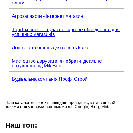
одягу
Агрозапчасти - інтернет магазин
ТоргЕкспрес — сучасне торгове обладнання для
успішних магазинів
Дошка оголошень для геїв rozku.to
Мистецтво дарувати: як обрати ідеальне
пакування від MikiBox
Будівельна компанія Профі Строй
Наш каталог дозволить швидше проіндексувати ваш сайт
такими пошуковими системами як: Google, Bing, Meta.
Наш топ: