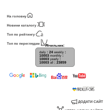
На головну
Новини каталогу
Топ по рейтингу
Топ по переглядам
: 24
:
daily
weekly
10003
:
monthly
10003
:
yearly
10003
: 23859
all
ДОДАТИ САЙТ