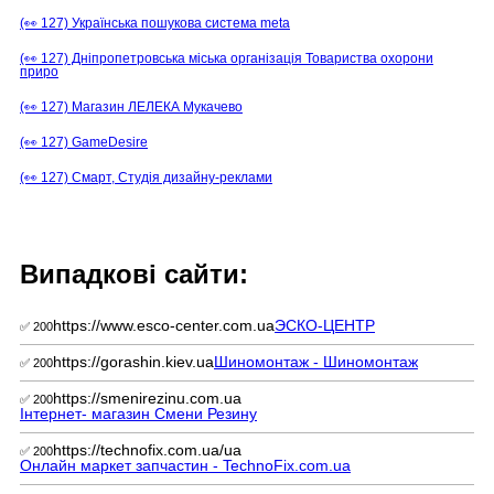
(👀 127) Українська пошукова система meta
(👀 127) Дніпропетровська міська організація Товариства охорони
приро
(👀 127) Магазин ЛЕЛЕКА Мукачево
(👀 127) GameDesire
(👀 127) Смарт, Студія дизайну-реклами
Випадкові сайти:
https://www.esco-center.com.ua
ЭСКО-ЦЕНТР
✅ 200
https://gorashin.kiev.ua
Шиномонтаж - Шиномонтаж
✅ 200
https://smenirezinu.com.ua
✅ 200
Інтернет- магазин Смени Резину
https://technofix.com.ua/ua
✅ 200
Онлайн маркет запчастин - TechnoFix.com.ua