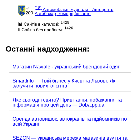
(18)
✅
Автомобільні журнали - Автоцентр,
200
Автобазар, комерційні авто
1429
📊 Сайтів в каталозі:
1426
🚦 Сайтів без проблем:
Останні надходження:
Магазин Naviale - український брендовий одяг
SmartInfo — Твій бізнес у Києві та Львові: Як
залучити нових клієнтів
Яке сьогодні свято? Привітання, побажання та
інформація про цей день — Doba.pp.ua
Оренда автовишок, автокранів та підйомників по
всій Україні
SEZON — українська мережа магазинів взуття та