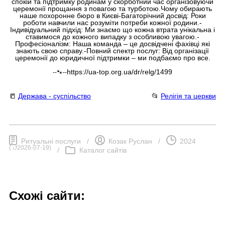
спокій та підтримку родинам у скорботний час організовуючи
церемонії прощання з повагою та турботою.Чому обирають
наше похоронне бюро в Києві-Багаторічний досвід: Роки
роботи навчили нас розуміти потреби кожної родини.-
Індивідуальний підхід: Ми знаємо що кожна втрата унікальна і
ставимося до кожного випадку з особливою увагою.-
Професіоналізм: Наша команда – це досвідчені фахівці які
знають свою справу.-Повний спектр послуг: Від організації
церемонії до юридичної підтримки – ми подбаємо про все.
https://ua-top.org.ua/dr/relg/1499
--🐾--
📒
Держава - суспільство
📂
Релігія та церкви
Ритуальні послуги
/
Козак Руслан
/
2024
(
⮍2026-07-19
)
/
Каталог сайтів
Схожі сайти: