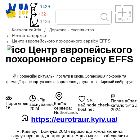
-1429
сайт
+32
додати
-1426
Каталог сайтів
Держава - суспільство
Релігія та церкви
Центр європейського похоронного сервісу EFFS
Центр європейського
похоронного сервісу EFFS
✌ Професійні ритуальні послуги в Києві. Організація похорон та
кремації транспортування оформлення документів. Широкий вибір трун
🏁
~Рік
NS:
Попав в
Стату
Переглядів:
Країна
заснування:
ua2.node.check-
каталог:
✅ 20
16
сервера:
2024
host.net
2024
Netherlands
https://eurotraur.kyiv.ua/
м. Київ вул. Бойчука 20Ми віримо що кожна людина
заслуговує на гідне прощання. Наша місія – забезпечити