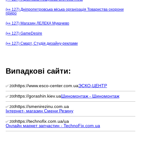
(👀 127) Дніпропетровська міська організація Товариства охорони
приро
(👀 127) Магазин ЛЕЛЕКА Мукачево
(👀 127) GameDesire
(👀 127) Смарт, Студія дизайну-реклами
Випадкові сайти:
https://www.esco-center.com.ua
ЭСКО-ЦЕНТР
✅ 200
https://gorashin.kiev.ua
Шиномонтаж - Шиномонтаж
✅ 200
https://smenirezinu.com.ua
✅ 200
Інтернет- магазин Смени Резину
https://technofix.com.ua/ua
✅ 200
Онлайн маркет запчастин - TechnoFix.com.ua