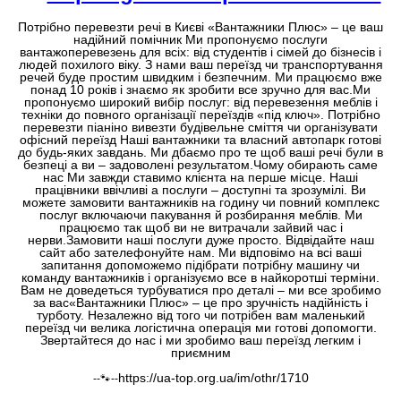
Потрібно перевезти речі в Києві «Вантажники Плюс» – це ваш
надійний помічник Ми пропонуємо послуги
вантажоперевезень для всіх: від студентів і сімей до бізнесів і
людей похилого віку. З нами ваш переїзд чи транспортування
речей буде простим швидким і безпечним. Ми працюємо вже
понад 10 років і знаємо як зробити все зручно для вас.Ми
пропонуємо широкий вибір послуг: від перевезення меблів і
техніки до повного організації переїздів «під ключ». Потрібно
перевезти піаніно вивезти будівельне сміття чи організувати
офісний переїзд Наші вантажники та власний автопарк готові
до будь-яких завдань. Ми дбаємо про те щоб ваші речі були в
безпеці а ви – задоволені результатом.Чому обирають саме
нас Ми завжди ставимо клієнта на перше місце. Наші
працівники ввічливі а послуги – доступні та зрозумілі. Ви
можете замовити вантажників на годину чи повний комплекс
послуг включаючи пакування й розбирання меблів. Ми
працюємо так щоб ви не витрачали зайвий час і
нерви.Замовити наші послуги дуже просто. Відвідайте наш
сайт або зателефонуйте нам. Ми відповімо на всі ваші
запитання допоможемо підібрати потрібну машину чи
команду вантажників і організуємо все в найкоротші терміни.
Вам не доведеться турбуватися про деталі – ми все зробимо
за вас«Вантажники Плюс» – це про зручність надійність і
турботу. Незалежно від того чи потрібен вам маленький
переїзд чи велика логістична операція ми готові допомогти.
Звертайтеся до нас і ми зробимо ваш переїзд легким і
приємним
https://ua-top.org.ua/im/othr/1710
--🐾--