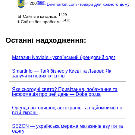
(596)
✅ 200
Lvivmarket.com -товари для кожного дому
1429
📊 Сайтів в каталозі:
1426
🚦 Сайтів без проблем:
Останні надходження:
Магазин Naviale - український брендовий одяг
SmartInfo — Твій бізнес у Києві та Львові: Як
залучити нових клієнтів
Яке сьогодні свято? Привітання, побажання та
інформація про цей день — Doba.pp.ua
Оренда автовишок, автокранів та підйомників по
всій Україні
SEZON — українська мережа магазинів взуття та
одягу