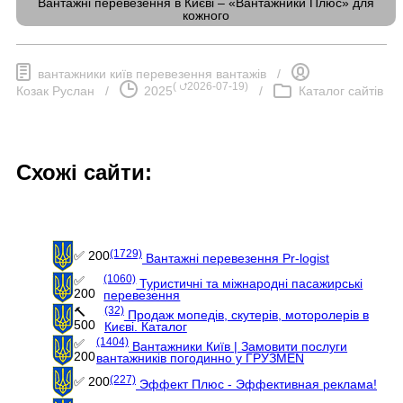
Вантажні перевезення в Києві – «Вантажники Плюс» для
кожного
вантажники київ перевезення вантажів
/
(
⮍2026-07-19
)
Козак Руслан
/
2025
/
Каталог сайтів
Схожі сайти:
(1729)
✅ 200
Вантажні перевезення Pr-logist
(1060)
✅
Туристичні та міжнародні пасажирські
200
перевезення
(32)
🔨
Продаж мопедів, скутерів, моторолерів в
500
Києві. Каталог
(1404)
✅
Вантажники Київ | Замовити послуги
200
вантажників погодинно у ГРУЗMEN
(227)
✅ 200
Эффект Плюс - Эффективная реклама!