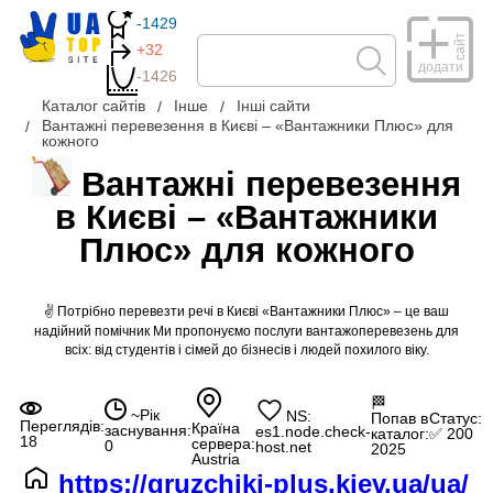
-1429
сайт
+32
додати
-1426
Каталог сайтів
Інше
Інші сайти
Вантажні перевезення в Києві – «Вантажники Плюс» для
кожного
Вантажні перевезення
в Києві – «Вантажники
Плюс» для кожного
✌ Потрібно перевезти речі в Києві «Вантажники Плюс» – це ваш
надійний помічник Ми пропонуємо послуги вантажоперевезень для
всіх: від студентів і сімей до бізнесів і людей похилого віку.
🏁
~Рік
NS:
Попав в
Статус:
Переглядів:
Країна
заснування:
es1.node.check-
каталог:
✅ 200
18
сервера:
0
host.net
2025
Austria
https://gruzchiki-plus.kiev.ua/ua/