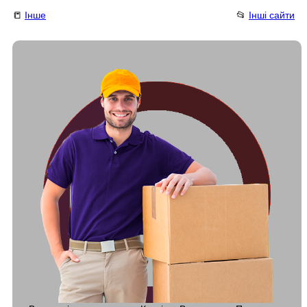
📒
Інше
📂
Інші сайти