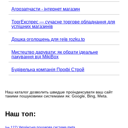
Агрозапчасти - інтернет магазин
ТоргЕкспрес — сучасне торгове обладнання для
успішних магазинів
Дошка оголошень для геїв rozku.to
Мистецтво дарувати: як обрати ідеальне
пакування від MikiBox
Будівельна компанія Профі Строй
Наш каталог дозволить швидше проіндексувати ваш сайт
такими пошуковими системами як: Google, Bing, Meta.
Наш топ:
(👀 127) Українська пошукова система meta