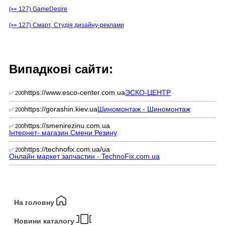
(👀 127) GameDesire
(👀 127) Смарт, Студія дизайну-реклами
Випадкові сайти:
https://www.esco-center.com.ua
ЭСКО-ЦЕНТР
✅ 200
https://gorashin.kiev.ua
Шиномонтаж - Шиномонтаж
✅ 200
https://smenirezinu.com.ua
✅ 200
Інтернет- магазин Смени Резину
https://technofix.com.ua/ua
✅ 200
Онлайн маркет запчастин - TechnoFix.com.ua
На головну
Новини каталогу