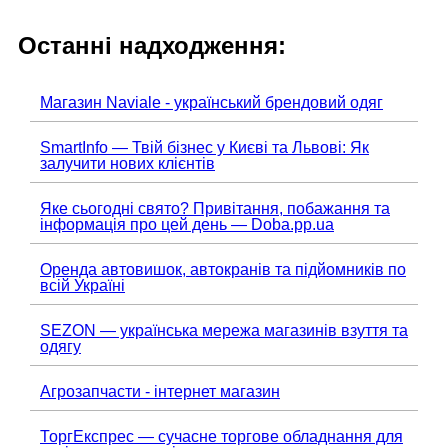
Останні надходження:
Магазин Naviale - український брендовий одяг
SmartInfo — Твій бізнес у Києві та Львові: Як
залучити нових клієнтів
Яке сьогодні свято? Привітання, побажання та
інформація про цей день — Doba.pp.ua
Оренда автовишок, автокранів та підйомників по
всій Україні
SEZON — українська мережа магазинів взуття та
одягу
Агрозапчасти - інтернет магазин
ТоргЕкспрес — сучасне торгове обладнання для