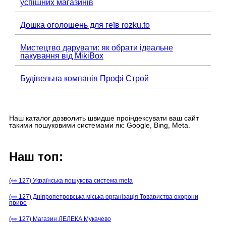
успішних магазинів
Дошка оголошень для геїв rozku.to
Мистецтво дарувати: як обрати ідеальне
пакування від MikiBox
Будівельна компанія Профі Строй
Наш каталог дозволить швидше проіндексувати ваш сайт
такими пошуковими системами як: Google, Bing, Meta.
Наш топ:
(👀 127) Українська пошукова система meta
(👀 127) Дніпропетровська міська організація Товариства охорони
приро
(👀 127) Магазин ЛЕЛЕКА Мукачево