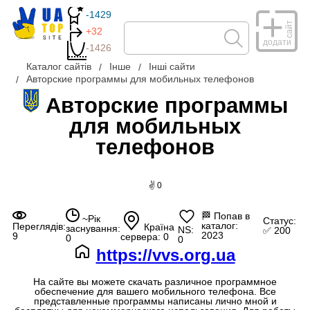
-1429
сайт
+32
додати
-1426
Каталог сайтів
Інше
Інші сайти
Авторские программы для мобильных телефонов
Авторские программы
для мобильных
телефонов
✌ 0
🏁
Попав в
~Рік
Статус:
каталог:
Переглядів:
Країна
заснування:
NS:
✅ 200
2023
9
сервера: 0
0
0
https://vvs.org.ua
На сайте вы можете скачать различное программное
обеспечение для вашего мобильного телефона. Все
представленные программы написаны лично мной и