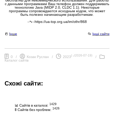
бесплатны для некоммерческого использования. Для работы
с данными программами Ваш телефон должен поддерживать
технологию Java (MIDP 2.0, CLDC 1.1). Некоторые
программы сопровождаются исходным кодом, что может
быть полезно начинающим разработчикам.
https://ua-top.org.ua/im/othr/868
--🐾--
📒
Інше
📂
Інші сайти
(
⮍2026-07-19
)
0
/
Козак Руслан
/
2023
/
Каталог сайтів
Схожі сайти:
1429
📊 Сайтів в каталозі:
1426
🚦 Сайтів без проблем: