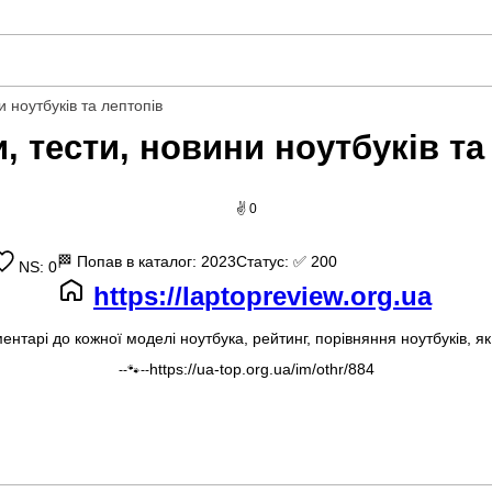
и ноутбуків та лептопів
, тести, новини ноутбуків та
✌ 0
🏁
Попав в каталог: 2023
Статус:
✅ 200
NS: 0
https://laptopreview.org.ua
ментарі до кожної моделі ноутбука, рейтинг, порівняння ноутбуків, як
https://ua-top.org.ua/im/othr/884
--🐾--