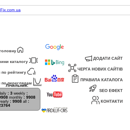
Fix.com.ua
 головну
ДОДАТИ САЙТ
вини каталогу
ЧЕРГА НОВИХ САЙТІВ
 по рейтингу
ПРАВИЛА КАТАЛОГА
 по переглядам
SEO ЕФЕКТ
: 3
:
daily
weekly
9908
: 9908
monthly
: 9908
:
КОНТАКТИ
yearly
all
23764