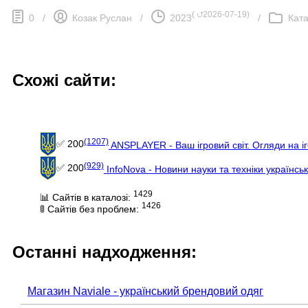
(
⮍2026-07-19
)
0
/
Козак Руслан
/
2023
/
Ката
Схожі сайти:
(1207)
✅ 200
ANSPLAYER - Ваш ігровий світ. Огляди на іг
(929)
✅ 200
InfoNova - Новини науки та техніки українсь
1429
📊 Сайтів в каталозі:
1426
🚦 Сайтів без проблем:
Останні надходження:
Магазин Naviale - український брендовий одяг