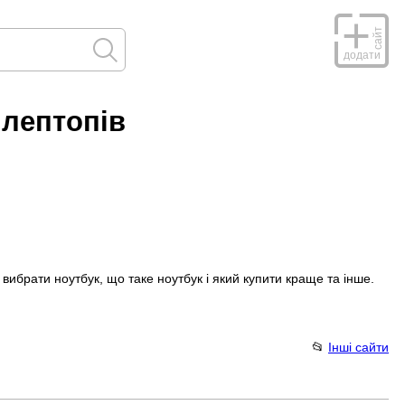
сайт
додати
 лептопів
 вибрати ноутбук, що таке ноутбук і який купити краще та інше.
📂
Інші сайти