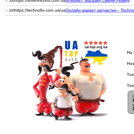
https://smenirezinu.com.ua
Інтернет- магазин Смени Резину
✅ 200
https://technofix.com.ua/ua
Онлайн маркет запчастин - Techno
✅ 200
На
Но
Топ
Топ