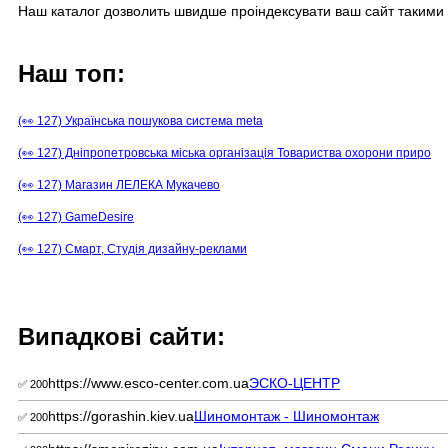
Наш каталог дозволить швидше проіндексувати ваш сайт такими 
Наш топ:
(👀 127) Українська пошукова система meta
(👀 127) Дніпропетровська міська організація Товариства охорони приро
(👀 127) Магазин ЛЕЛЕКА Мукачево
(👀 127) GameDesire
(👀 127) Смарт, Студія дизайну-реклами
Випадкові сайти:
https://www.esco-center.com.ua
ЭСКО-ЦЕНТР
✅ 200
https://gorashin.kiev.ua
Шиномонтаж - Шиномонтаж
✅ 200