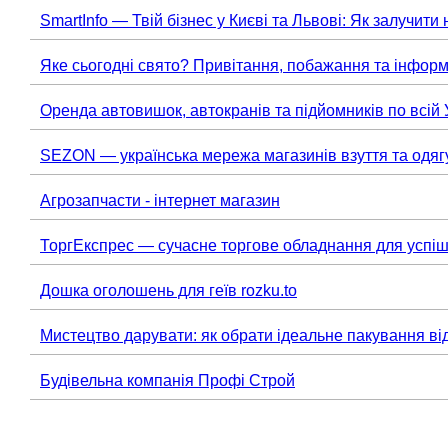
SmartInfo — Твій бізнес у Києві та Львові: Як залучити 
Яке сьогодні свято? Привітання, побажання та інформ
Оренда автовишок, автокранів та підйомників по всій 
SEZON — українська мережа магазинів взуття та одяг
Агрозапчасти - інтернет магазин
ТоргЕкспрес — сучасне торгове обладнання для успіш
Дошка оголошень для геїв rozku.to
Мистецтво дарувати: як обрати ідеальне пакування ві
Будівельна компанія Профі Строй