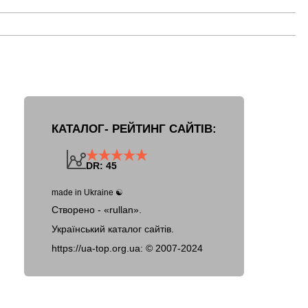
КАТАЛОГ- РЕЙТИНГ САЙТІВ:
DR: 45
made in Ukraine ☯
Створено - «rullan».
Український каталог сайтів.
https://ua-top.org.ua: ©
2007-2024