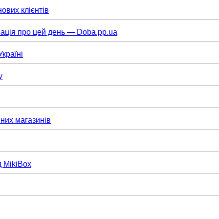
нових клієнтів
ація про цей день — Doba.pp.ua
Україні
у
них магазинів
д MikiBox