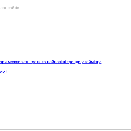
лог сайтів
ори можливість грати та найновіші тренди у геймінгу.
кою!