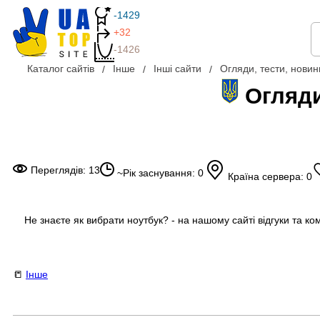
-1429
+32
-1426
Каталог сайтів
Інше
Інші сайти
Огляди, тести, новин
Огляди
Переглядів: 13
~Рік заснування: 0
Країна сервера: 0
Не знаєте як вибрати ноутбук? - на нашому сайті відгуки та ко
📒
Інше