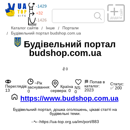
-1429
сайт
+32
додати
-1426
Каталог сайтів
Інше
Портали
Будівельний портал budshop.com.ua
Будівельний портал
budshop.com.ua
✌ 0
🏁
Попав в
~Рік
Статус:
каталог:
Переглядів:
Країна
заснування:
NS:
✅ 200
2023
13
сервера: 0
0
0
https://www.budshop.com.ua
Будівельний портал, дошка оголошень, цікаві статті на
будівельні теми.
https://ua-top.org.ua/im/port/883
--🐾--