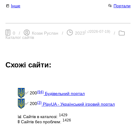
📒
Інше
📂
Портали
(
⮍2026-07-19
)
0
/
Козак Руслан
/
2023
/
Каталог сайтів
Схожі сайти:
(94)
✅ 200
Будівельний портал
(3)
✅ 200
PlayUA - Український ігровий портал
1429
📊 Сайтів в каталозі:
1426
🚦 Сайтів без проблем: