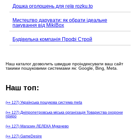
Дошка оголошень для геїв rozku.to
Мистецтво дарувати: як обрати ідеальне
пакування від MikiBox
Будівельна компанія Профі Строй
Наш каталог дозволить швидше проіндексувати ваш сайт
такими пошуковими системами як: Google, Bing, Meta.
Наш топ:
(👀 127) Українська пошукова система meta
(👀 127) Дніпропетровська міська організація Товариства охорони
приро
(👀 127) Магазин ЛЕЛЕКА Мукачево
(👀 127) GameDesire