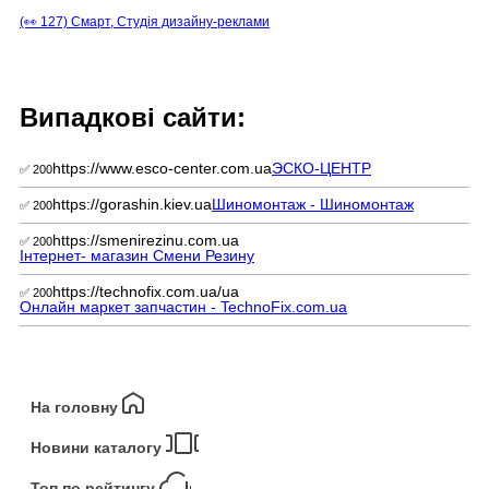
(👀 127) Смарт, Студія дизайну-реклами
Випадкові сайти:
https://www.esco-center.com.ua
ЭСКО-ЦЕНТР
✅ 200
https://gorashin.kiev.ua
Шиномонтаж - Шиномонтаж
✅ 200
https://smenirezinu.com.ua
✅ 200
Інтернет- магазин Смени Резину
https://technofix.com.ua/ua
✅ 200
Онлайн маркет запчастин - TechnoFix.com.ua
На головну
Новини каталогу
Топ по рейтингу