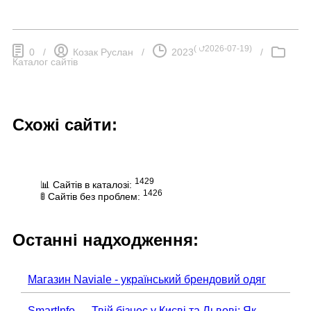
(
⮍2026-07-19
)
0
/
Козак Руслан
/
2023
/
Каталог сайтів
Схожі сайти:
1429
📊 Сайтів в каталозі:
1426
🚦 Сайтів без проблем:
Останні надходження:
Магазин Naviale - український брендовий одяг
SmartInfo — Твій бізнес у Києві та Львові: Як