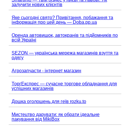
залучити нових клієнтів
Яке сьогодні свято? Привітання, побажання та
інформація про цей день — Doba.pp.ua
Оренда автовишок, автокранів та підйомників по
всій Україні
SEZON — українська мережа магазинів взуття та
одягу
Агрозапчасти - інтернет магазин
ТоргЕкспрес — сучасне торгове обладнання для
успішних магазинів
Дошка оголошень для геїв rozku.to
Мистецтво дарувати: як обрати ідеальне
пакування від MikiBox