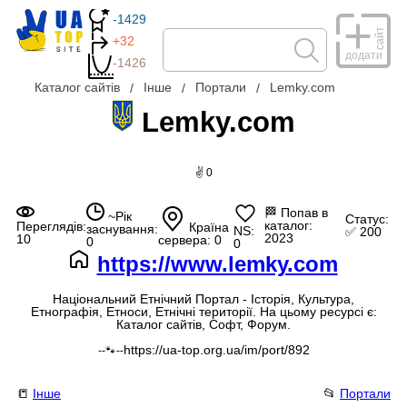
-1429
сайт
+32
додати
-1426
Каталог сайтів
Інше
Портали
Lemky.com
Lemky.com
✌ 0
🏁
Попав в
~Рік
Статус:
каталог:
Переглядів:
Країна
заснування:
NS:
✅ 200
2023
10
сервера: 0
0
0
https://www.lemky.com
Національний Етнічний Портал - Історія, Культура,
Етнографія, Етноси, Етнічні території. На цьому ресурсі є:
Каталог сайтів, Софт, Форум.
https://ua-top.org.ua/im/port/892
--🐾--
📒
Інше
📂
Портали