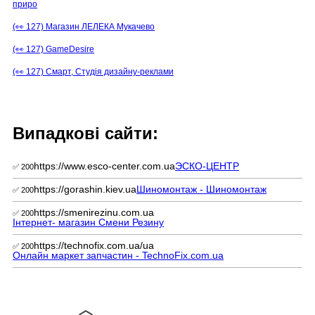
приро
(👀 127) Магазин ЛЕЛЕКА Мукачево
(👀 127) GameDesire
(👀 127) Смарт, Студія дизайну-реклами
Випадкові сайти:
https://www.esco-center.com.ua
ЭСКО-ЦЕНТР
✅ 200
https://gorashin.kiev.ua
Шиномонтаж - Шиномонтаж
✅ 200
https://smenirezinu.com.ua
✅ 200
Інтернет- магазин Смени Резину
https://technofix.com.ua/ua
✅ 200
Онлайн маркет запчастин - TechnoFix.com.ua