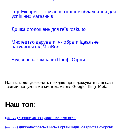
ТоргЕкспрес — сучасне торгове обладнання для
успішних магазинів
Дошка оголошень для геїв rozku.to
Мистецтво дарувати: як обрати ідеальне
пакування від MikiBox
Будівельна компанія Профі Строй
Наш каталог дозволить швидше проіндексувати ваш сайт
такими пошуковими системами як: Google, Bing, Meta.
Наш топ:
(👀 127) Українська пошукова система meta
(👀 127) Дніпропетровська міська організація Товариства охорони