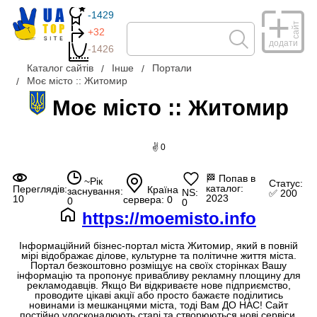
-1429
сайт
+32
додати
-1426
Каталог сайтів
Інше
Портали
Моє місто :: Житомир
Моє місто :: Житомир
✌ 0
🏁
Попав в
~Рік
Статус:
каталог:
Переглядів:
Країна
заснування:
NS:
✅ 200
2023
10
сервера: 0
0
0
https://moemisto.info
Інформаційний бізнес-портал міста Житомир, який в повній
мірі відображає ділове, культурне та політичне життя міста.
Портал безкоштовно розміщує на своїх сторінках Вашу
інформацію та пропонує привабливу рекламну площину для
рекламодавців. Якщо Ви відкриваєте нове підприємство,
проводите цікаві акції або просто бажаєте поділитись
новинами із мешканцями міста, тоді Вам ДО НАС! Сайт
постійно удосконалюють старі та створюються нові сервіси.