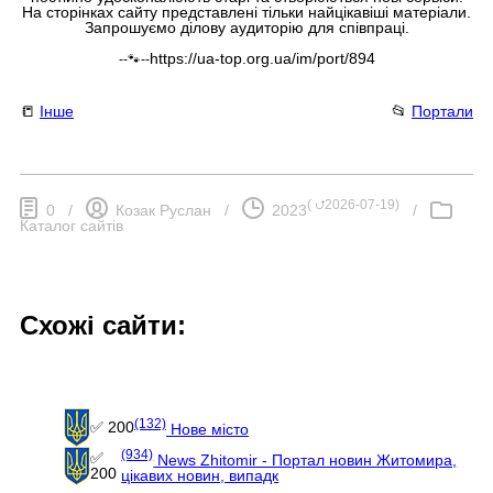
На сторінках сайту представлені тільки найцікавіші матеріали.
Запрошуємо ділову аудиторію для співпраці.
https://ua-top.org.ua/im/port/894
--🐾--
📒
Інше
📂
Портали
(
⮍2026-07-19
)
0
/
Козак Руслан
/
2023
/
Каталог сайтів
Схожі сайти:
(132)
✅ 200
Нове місто
(934)
✅
News Zhitomir - Портал новин Житомира,
200
цікавих новин, випадк