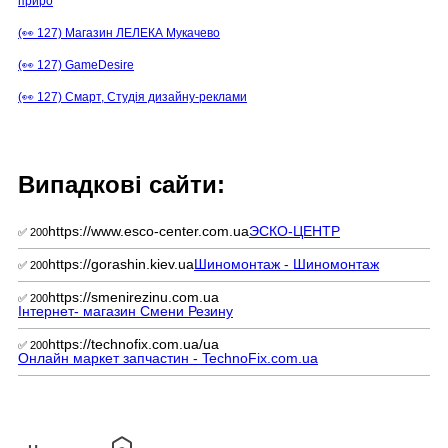
приро
(👀 127) Магазин ЛЕЛЕКА Мукачево
(👀 127) GameDesire
(👀 127) Смарт, Студія дизайну-реклами
Випадкові сайти:
https://www.esco-center.com.ua
ЭСКО-ЦЕНТР
✅ 200
https://gorashin.kiev.ua
Шиномонтаж - Шиномонтаж
✅ 200
https://smenirezinu.com.ua
✅ 200
Інтернет- магазин Смени Резину
https://technofix.com.ua/ua
✅ 200
Онлайн маркет запчастин - TechnoFix.com.ua