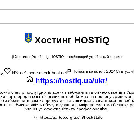
Хостинг HOSTiQ
✌ Хостинг в Україні від HOSTiQ — найкращий український хостинг
🏁
Попав в каталог: 2024
Статус:
✅
NS: ae1.node.check-host.net
ia
https://hostiq.ua/ukr/
ий спектр послуг для власників веб-сайтів та бізнес-клієнтів в Ук
ий партнер для клієнтів різних потреб.Компанія пропонує різномані
гне забезпечити високу продуктивність швидкість завантаження веб-
 клієнтів. Висока якість обслуговування і вивірена система безпеки
хто цінує ефективність та професіоналізм.
https://ua-top.org.ua/in/host/1190
--🐾--