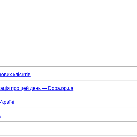
нових клієнтів
ація про цей день — Doba.pp.ua
Україні
у