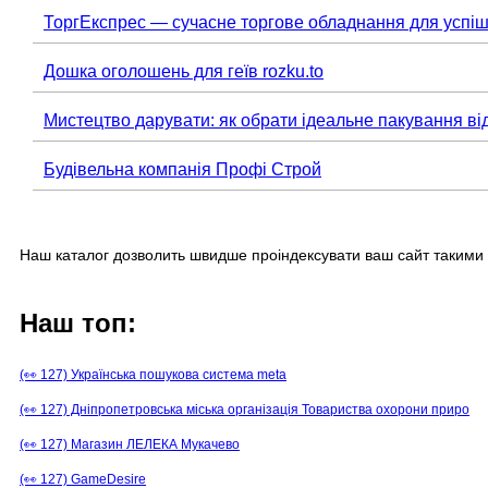
ТоргЕкспрес — сучасне торгове обладнання для успіш
Дошка оголошень для геїв rozku.to
Мистецтво дарувати: як обрати ідеальне пакування ві
Будівельна компанія Профі Строй
Наш каталог дозволить швидше проіндексувати ваш сайт такими 
Наш топ:
(👀 127) Українська пошукова система meta
(👀 127) Дніпропетровська міська організація Товариства охорони приро
(👀 127) Магазин ЛЕЛЕКА Мукачево
(👀 127) GameDesire