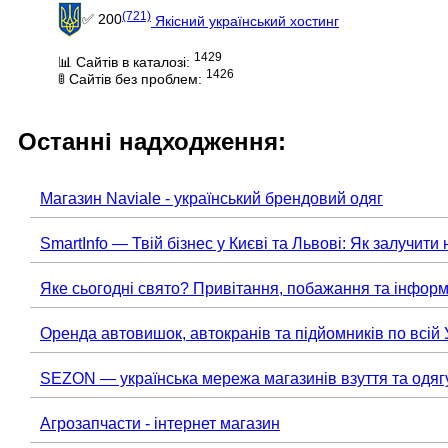
(721)
✅ 200
Якісний український хостинг
1429
📊 Сайтів в каталозі:
1426
🚦 Сайтів без проблем:
Останні надходження:
Магазин Naviale - український брендовий одяг
SmartInfo — Твій бізнес у Києві та Львові: Як залучити 
Яке сьогодні свято? Привітання, побажання та інформ
Оренда автовишок, автокранів та підйомників по всій 
SEZON — українська мережа магазинів взуття та одяг
Агрозапчасти - інтернет магазин