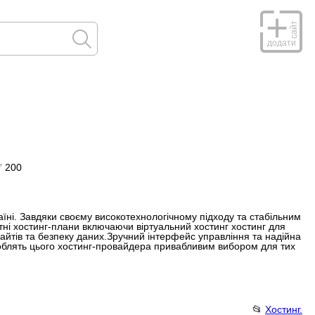
сайт
додати
 200
раїні. Завдяки своєму високотехнологічному підходу та стабільним
тні хостинг-плани включаючи віртуальний хостинг хостинг для
сайтів та безпеку даних.Зручний інтерфейс управління та надійна
 роблять цього хостинг-провайдера привабливим вибором для тих
📂
Хостинг.