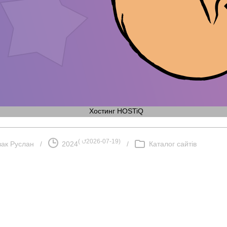
Хостинг HOSTiQ
(
⮍2026-07-19
)
зак Руслан
/
2024
/
Каталог сайтів