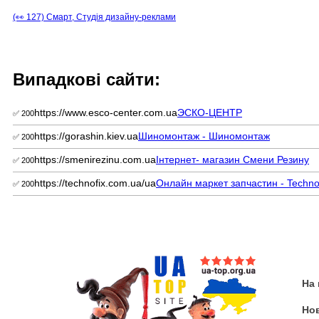
(👀 127) Смарт, Студія дизайну-реклами
Випадкові сайти:
https://www.esco-center.com.ua
ЭСКО-ЦЕНТР
✅ 200
https://gorashin.kiev.ua
Шиномонтаж - Шиномонтаж
✅ 200
https://smenirezinu.com.ua
Інтернет- магазин Смени Резину
✅ 200
https://technofix.com.ua/ua
Онлайн маркет запчастин - Techno
✅ 200
На
Но