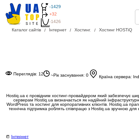
-1429
+32
-1426
Каталог сайтів
Інтернет
Хостинг.
Хостинг HOSTiQ
Переглядів: 12
~Рік заснування: 0
Країна сервера: Ind
Hostiq.ua є провідним хостинг-провайдером який забезпечує широк
серверам Hostiq.ua визначається як надійний інфраструктурн
WordPress та хостинг для корпоративних клієнтів. Hostiq.ua пра
технічна підтримка роблять співпрацю з Hostiq.ua зручною для
📒
Інтернет