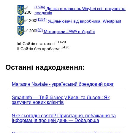
(1594)
✅
Дошка оголошень Waybei світ покупок та
200
продажів
(1154)
✅ 200
Ущільнювачі від виробника. Westplast
(30)
✅ 200
Мотоцикли JAWA в Україні
1429
📊 Сайтів в каталозі:
1426
🚦 Сайтів без проблем:
Останні надходження:
Магазин Naviale - український брендовий одяг
SmartInfo — Твій бізнес у Києві та Львові: Як
залучити нових клієнтів
Яке сьогодні свято? Привітання, побажання та
інформація про цей день — Doba.pp.ua