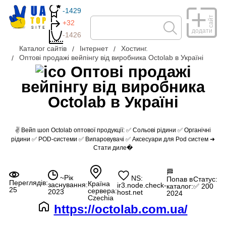
-1429
сайт
+32
додати
-1426
Каталог сайтів
Інтернет
Хостинг.
Оптові продажі вейпінгу від виробника Octolab в Україні
Оптові продажі
вейпінгу від виробника
Octolab в Україні
✌ Вейп шоп Octolab оптової продукції: ✅ Сольові рідини ✅ Органічні
рідини ✅ POD-системи ✅ Випаровувачі ✅ Аксесуари для Pod систем ➜
Стати диле�
🏁
~Рік
NS:
Попав в
Статус:
Переглядів:
Країна
заснування:
ir3.node.check-
каталог:
✅ 200
25
сервера:
2023
host.net
2024
Czechia
https://octolab.com.ua/