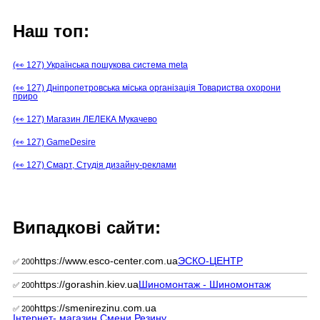
Наш топ:
(👀 127) Українська пошукова система meta
(👀 127) Дніпропетровська міська організація Товариства охорони
приро
(👀 127) Магазин ЛЕЛЕКА Мукачево
(👀 127) GameDesire
(👀 127) Смарт, Студія дизайну-реклами
Випадкові сайти:
https://www.esco-center.com.ua
ЭСКО-ЦЕНТР
✅ 200
https://gorashin.kiev.ua
Шиномонтаж - Шиномонтаж
✅ 200
https://smenirezinu.com.ua
✅ 200
Інтернет- магазин Смени Резину