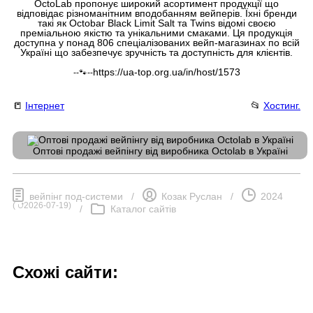
OctoLab пропонує широкий асортимент продукції що
відповідає різноманітним вподобанням вейперів. Їхні бренди
такі як Octobar Black Limit Salt та Twins відомі своєю
преміальною якістю та унікальними смаками. Ця продукція
доступна у понад 806 спеціалізованих вейп-магазинах по всій
Україні що забезпечує зручність та доступність для клієнтів.
https://ua-top.org.ua/in/host/1573
--🐾--
📒
Інтернет
📂
Хостинг.
Оптові продажі вейпінгу від виробника Octolab в Україні
вейпінг под-системи
/
Козак Руслан
/
2024
(
⮍2026-07-19
)
/
Каталог сайтів
Схожі сайти: