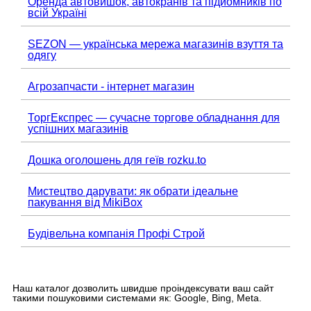
Оренда автовишок, автокранів та підйомників по
всій Україні
SEZON — українська мережа магазинів взуття та
одягу
Агрозапчасти - інтернет магазин
ТоргЕкспрес — сучасне торгове обладнання для
успішних магазинів
Дошка оголошень для геїв rozku.to
Мистецтво дарувати: як обрати ідеальне
пакування від MikiBox
Будівельна компанія Профі Строй
Наш каталог дозволить швидше проіндексувати ваш сайт
такими пошуковими системами як: Google, Bing, Meta.