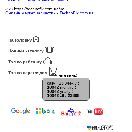
https://technofix.com.ua/ua
✅ 200
Онлайн маркет запчастин - TechnoFix.com.ua
На головну
Новини каталогу
Топ по рейтингу
Топ по переглядам
: 13
:
daily
weekly
10042
:
monthly
10042
:
yearly
10042
: 23898
all