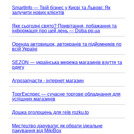
SmartInfo — Твій бізнес у Києві та Львові: Як
залучити нових клієнтів
Яке сьогодні свято? Привітання, побажання та
інформація про цей день — Doba.pp.ua
Оренда автовишок, автокранів та підйомників по
всій Україні
SEZON — українська мережа магазинів взуття та
одягу
Агрозапчасти - інтернет магазин
ТоргЕкспрес — сучасне торгове обладнання для
успішних магазинів
Дошка оголошень для геїв rozku.to
Мистецтво дарувати: як обрати ідеальне
пакування від MikiBox