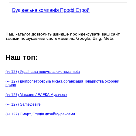
Будівельна компанія Профі Строй
Наш каталог дозволить швидше проіндексувати ваш сайт
такими пошуковими системами як: Google, Bing, Meta.
Наш топ:
(👀 127) Українська пошукова система meta
(👀 127) Дніпропетровська міська організація Товариства охорони
приро
(👀 127) Магазин ЛЕЛЕКА Мукачево
(👀 127) GameDesire
(👀 127) Смарт, Студія дизайну-реклами