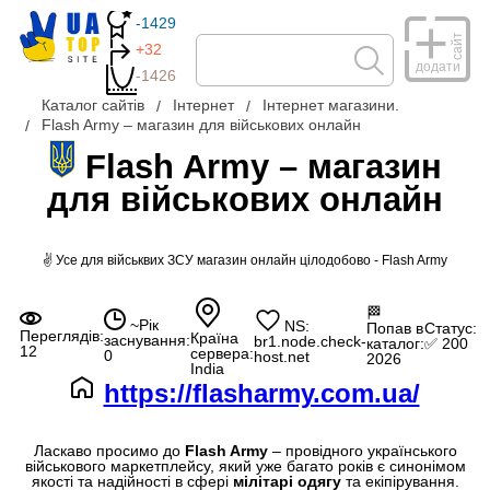
-1429
сайт
+32
додати
-1426
Каталог сайтів
Інтернет
Інтернет магазини.
Flash Army – магазин для військових онлайн
Flash Army – магазин
для військових онлайн
✌ Усе для військвих ЗСУ магазин онлайн цілодобово - Flash Army
🏁
~Рік
NS:
Попав в
Статус:
Переглядів:
Країна
заснування:
br1.node.check-
каталог:
✅ 200
12
сервера:
0
host.net
2026
India
https://flasharmy.com.ua/
Ласкаво просимо до
Flash Army
– провідного українського
військового маркетплейсу
, який уже багато років є синонімом
якості та надійності в сфері
мілітарі одягу
та екіпірування.