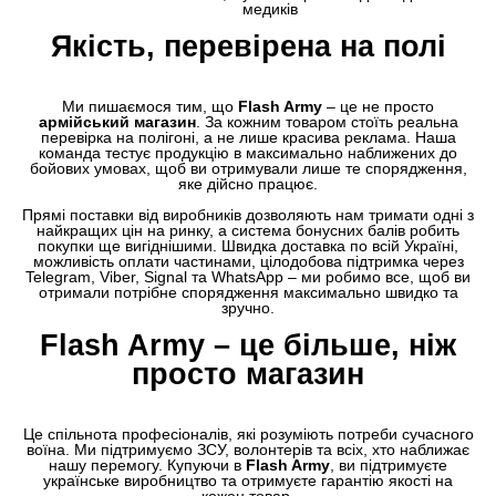
медиків
Якість, перевірена на полі
Ми пишаємося тим, що
Flash Army
– це не просто
армійський магазин
. За кожним товаром стоїть реальна
перевірка на полігоні, а не лише красива реклама. Наша
команда тестує продукцію в максимально наближених до
бойових умовах, щоб ви отримували лише те спорядження,
яке дійсно працює.
Прямі поставки від виробників дозволяють нам тримати одні з
найкращих цін на ринку, а система бонусних балів робить
покупки ще вигіднішими. Швидка доставка по всій Україні,
можливість оплати частинами, цілодобова підтримка через
Telegram, Viber, Signal та WhatsApp – ми робимо все, щоб ви
отримали потрібне спорядження максимально швидко та
зручно.
Flash Army – це більше, ніж
просто магазин
Це спільнота професіоналів, які розуміють потреби сучасного
воїна. Ми підтримуємо ЗСУ, волонтерів та всіх, хто наближає
нашу перемогу. Купуючи в
Flash Army
, ви підтримуєте
українське виробництво та отримуєте гарантію якості на
кожен товар.