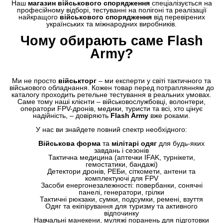
Наш
магазин військового спорядження
спеціалізується на
професійному відборі, тестуванні на полігоні та реалізації
найкращого
військового спорядження
від перевірених
українських та міжнародних виробників.
Чому обирають саме Flash
Army?
Ми не просто
військторг
– ми експерти у світі тактичного та
військового обладнання. Кожен товар перед потраплянням до
каталогу проходить ретельне тестування в реальних умовах.
Саме тому наші клієнти – військовослужбовці, волонтери,
оператори FPV-дронів, медики, туристи та всі, хто цінує
надійність, – довіряють
Flash Army
вже роками.
У нас ви знайдете повний спектр необхідного:
Військова форма
та
мілітарі одяг
для будь-яких
завдань і сезонів
Тактична медицина (аптечки IFAK, турнікети,
гемостатики, бандажі)
Детектори дронів, РЕБи, сіткомети, антени та
комплектуючі для FPV
Засоби енергонезалежності: повербанки, сонячні
панелі, генератори, грілки
Тактичні рюкзаки, сумки, подсумки, ремені, взуття
Одяг та екіпірування для туризму та активного
відпочинку
Навчальні манекени, муляжі поранень для підготовки