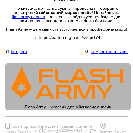
Не витрачайте час на сумнівні пропозиції – обирайте
перевірений
військовий маркетплейс
! Перейдіть на
flasharmy.com.ua
вже зараз і знайдіть усе необхідне для
виконання завдань та захисту себе та близьких.
Flash Army
– де надійність зустрічається з професіоналізмом!
https://ua-top.org.ua/in/shop/1748
--🐾--
📒
Інтернет
📂
Інтернет магазини.
Flash Army – магазин для військових онлайн
Воєнторг магазин для військових онлайн
/
(
⮍2026-07-19
)
Козак Руслан
/
2026
/
Каталог сайтів