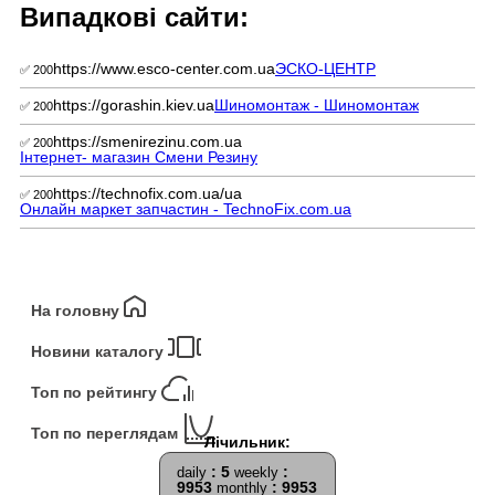
Випадкові сайти:
https://www.esco-center.com.ua
ЭСКО-ЦЕНТР
✅ 200
https://gorashin.kiev.ua
Шиномонтаж - Шиномонтаж
✅ 200
https://smenirezinu.com.ua
✅ 200
Інтернет- магазин Смени Резину
https://technofix.com.ua/ua
✅ 200
Онлайн маркет запчастин - TechnoFix.com.ua
На головну
Новини каталогу
Топ по рейтингу
Топ по переглядам
: 5
:
daily
weekly
9953
: 9953
monthly