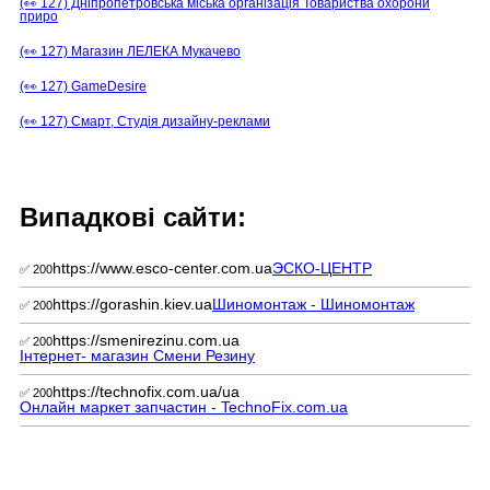
(👀 127) Дніпропетровська міська організація Товариства охорони
приро
(👀 127) Магазин ЛЕЛЕКА Мукачево
(👀 127) GameDesire
(👀 127) Смарт, Студія дизайну-реклами
Випадкові сайти:
https://www.esco-center.com.ua
ЭСКО-ЦЕНТР
✅ 200
https://gorashin.kiev.ua
Шиномонтаж - Шиномонтаж
✅ 200
https://smenirezinu.com.ua
✅ 200
Інтернет- магазин Смени Резину
https://technofix.com.ua/ua
✅ 200
Онлайн маркет запчастин - TechnoFix.com.ua