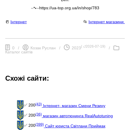
https://ua-top.org.ua/in/shop/783
--🐾--
📒
Інтернет
📂
Інтернет магазини.
(
⮍2026-07-19
)
0
/
Козак Руслан
/
2023
/
Каталог сайтів
Схожі сайти:
(43)
✅ 200
Інтернет- магазин Смени Резину
(36)
✅ 200
магазин автотюнинга RealAutotuning
(399)
✅ 200
Сайт юриста Світлани Приймак