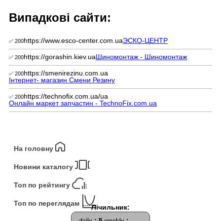
Випадкові сайти:
https://www.esco-center.com.ua
ЭСКО-ЦЕНТР
✅ 200
https://gorashin.kiev.ua
Шиномонтаж - Шиномонтаж
✅ 200
https://smenirezinu.com.ua
✅ 200
Інтернет- магазин Смени Резину
https://technofix.com.ua/ua
✅ 200
Онлайн маркет запчастин - TechnoFix.com.ua
На головну
Новини каталогу
Топ по рейтингу
Топ по переглядам
: 5
:
daily
weekly