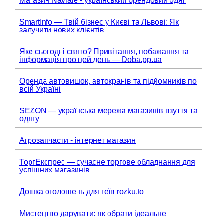
Магазин Naviale - український брендовий одяг
SmartInfo — Твій бізнес у Києві та Львові: Як
залучити нових клієнтів
Яке сьогодні свято? Привітання, побажання та
інформація про цей день — Doba.pp.ua
Оренда автовишок, автокранів та підйомників по
всій Україні
SEZON — українська мережа магазинів взуття та
одягу
Агрозапчасти - інтернет магазин
ТоргЕкспрес — сучасне торгове обладнання для
успішних магазинів
Дошка оголошень для геїв rozku.to
Мистецтво дарувати: як обрати ідеальне