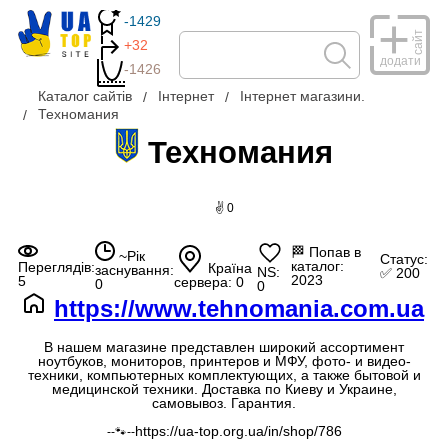
-1429
сайт
+32
додати
-1426
Каталог сайтів
Інтернет
Інтернет магазини.
Техномания
Техномания
✌ 0
🏁
Попав в
~Рік
Статус:
каталог:
Переглядів:
Країна
заснування:
NS:
✅ 200
2023
5
сервера: 0
0
0
https://www.tehnomania.com.ua
В нашем магазине представлен широкий ассортимент
ноутбуков, мониторов, принтеров и МФУ, фото- и видео-
техники, компьютерных комплектующих, а также бытовой и
медицинской техники. Доставка по Киеву и Украине,
самовывоз. Гарантия.
https://ua-top.org.ua/in/shop/786
--🐾--