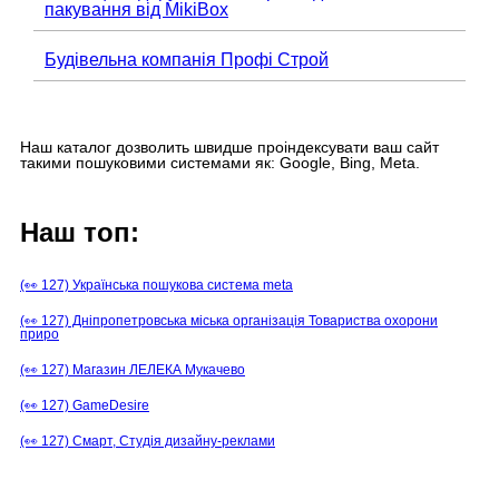
пакування від MikiBox
Будівельна компанія Профі Строй
Наш каталог дозволить швидше проіндексувати ваш сайт
такими пошуковими системами як: Google, Bing, Meta.
Наш топ:
(👀 127) Українська пошукова система meta
(👀 127) Дніпропетровська міська організація Товариства охорони
приро
(👀 127) Магазин ЛЕЛЕКА Мукачево
(👀 127) GameDesire
(👀 127) Смарт, Студія дизайну-реклами