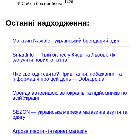
1426
🚦 Сайтів без проблем:
Останні надходження:
Магазин Naviale - український брендовий одяг
SmartInfo — Твій бізнес у Києві та Львові: Як
залучити нових клієнтів
Яке сьогодні свято? Привітання, побажання та
інформація про цей день — Doba.pp.ua
Оренда автовишок, автокранів та підйомників по
всій Україні
SEZON — українська мережа магазинів взуття та
одягу
Агрозапчасти - інтернет магазин