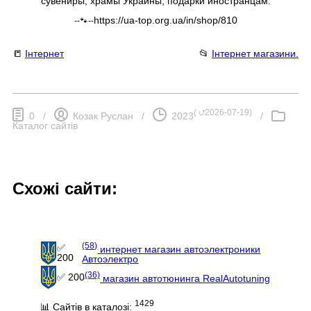
сувениры, храмы Украины, подарки иностранцам.
https://ua-top.org.ua/in/shop/810
--🐾--
📒
Інтернет
📂
Інтернет магазини.
(
⮍2026-07-19
)
0
/
Козак Руслан
/
2023
/
Каталог сайтів
Схожі сайти:
(58)
✅
интернет магазин автоэлектроники
200
Автоэлектро
(36)
✅ 200
магазин автотюнинга RealAutotuning
1429
📊 Сайтів в каталозі: