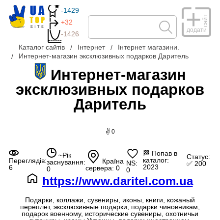
-1429
сайт
+32
додати
-1426
Каталог сайтів
Інтернет
Інтернет магазини.
Интернет-магазин эксклюзивных подарков Даритель
Интернет-магазин
эксклюзивных подарков
Даритель
✌ 0
🏁
Попав в
~Рік
Статус:
каталог:
Переглядів:
Країна
заснування:
NS:
✅ 200
2023
6
сервера: 0
0
0
https://www.daritel.com.ua
Подарки, коллажи, сувениры, иконы, книги, кожаный
переплет, эксклюзивные подарки, подарки чиновникам,
подарок военному, исторические сувениры, охотничьи