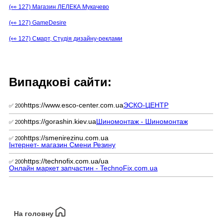
(👀 127) Магазин ЛЕЛЕКА Мукачево
(👀 127) GameDesire
(👀 127) Смарт, Студія дизайну-реклами
Випадкові сайти:
https://www.esco-center.com.ua
ЭСКО-ЦЕНТР
✅ 200
https://gorashin.kiev.ua
Шиномонтаж - Шиномонтаж
✅ 200
https://smenirezinu.com.ua
✅ 200
Інтернет- магазин Смени Резину
https://technofix.com.ua/ua
✅ 200
Онлайн маркет запчастин - TechnoFix.com.ua
На головну