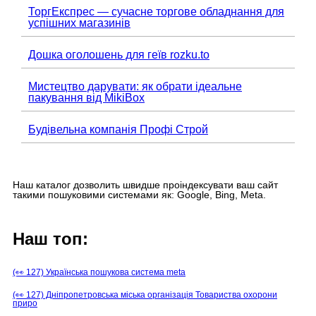
ТоргЕкспрес — сучасне торгове обладнання для
успішних магазинів
Дошка оголошень для геїв rozku.to
Мистецтво дарувати: як обрати ідеальне
пакування від MikiBox
Будівельна компанія Профі Строй
Наш каталог дозволить швидше проіндексувати ваш сайт
такими пошуковими системами як: Google, Bing, Meta.
Наш топ:
(👀 127) Українська пошукова система meta
(👀 127) Дніпропетровська міська організація Товариства охорони
приро