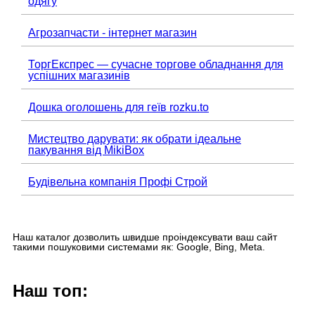
одягу
Агрозапчасти - інтернет магазин
ТоргЕкспрес — сучасне торгове обладнання для
успішних магазинів
Дошка оголошень для геїв rozku.to
Мистецтво дарувати: як обрати ідеальне
пакування від MikiBox
Будівельна компанія Профі Строй
Наш каталог дозволить швидше проіндексувати ваш сайт
такими пошуковими системами як: Google, Bing, Meta.
Наш топ: