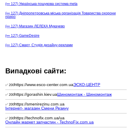
(👀 127) Українська пошукова система meta
(👀 127) Дніпропетровська міська організація Товариства охорони
приро
(👀 127) Магазин ЛЕЛЕКА Мукачево
(👀 127) GameDesire
(👀 127) Смарт, Студія дизайну-реклами
Випадкові сайти:
https://www.esco-center.com.ua
ЭСКО-ЦЕНТР
✅ 200
https://gorashin.kiev.ua
Шиномонтаж - Шиномонтаж
✅ 200
https://smenirezinu.com.ua
✅ 200
Інтернет- магазин Смени Резину
https://technofix.com.ua/ua
✅ 200
Онлайн маркет запчастин - TechnoFix.com.ua