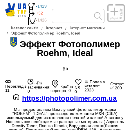
-1429
сайт
+32
додати
-1426
Каталог сайтів
Інтернет
Інтернет магазини.
Эффект Фотополимер Roehm, Ideal
Эффект Фотополимер
Roehm, Ideal
✌ 0
🏁
Попав в
~Рік
Статус:
каталог:
Переглядів:
Країна
заснування:
NS:
✅ 200
2023
11
сервера: 0
0
0
https://photopolimer.com.ua
Мы предоставляем Вам лучший фотополимер марки
“ROEHM”, “IDEAL” производство компании M&R (США)
используемый для изготовления печатей и клише! А так же у
Нас есть все необходимые расходные материалы ( Аэрозоль
Density Toner, Пленка Kimoto, Бордюрная лента(Липкая
резина), Промывочный концентрат IDEAL iLW , Негативная