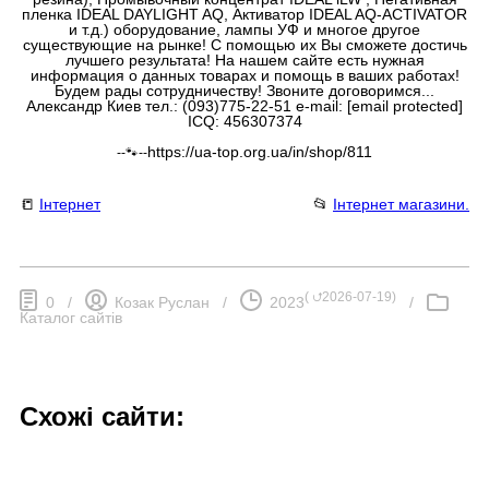
пленка IDEAL DAYLIGHT AQ, Активатор IDEAL AQ-ACTIVATOR
и т.д.) оборудование, лампы УФ и многое другое
существующие на рынке! С помощью их Вы сможете достичь
лучшего результата! На нашем сайте есть нужная
информация о данных товарах и помощь в ваших работах!
Будем рады сотрудничеству! Звоните договоримся...
Александр Киев тел.: (093)775-22-51 e-mail: [email protected]
ICQ: 456307374
https://ua-top.org.ua/in/shop/811
--🐾--
📒
Інтернет
📂
Інтернет магазини.
(
⮍2026-07-19
)
0
/
Козак Руслан
/
2023
/
Каталог сайтів
Схожі сайти: