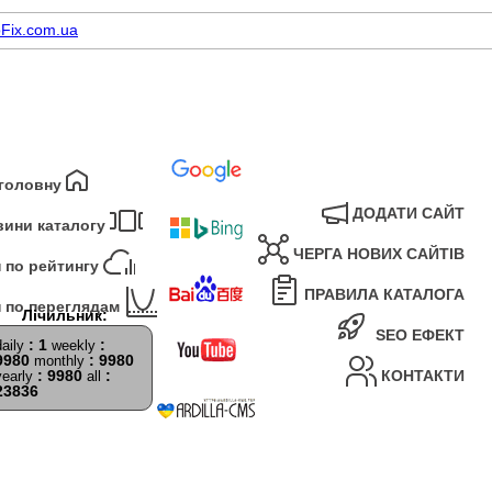
Fix.com.ua
 головну
ДОДАТИ САЙТ
вини каталогу
ЧЕРГА НОВИХ САЙТІВ
 по рейтингу
ПРАВИЛА КАТАЛОГА
 по переглядам
SEO ЕФЕКТ
: 1
:
daily
weekly
9980
: 9980
monthly
: 9980
:
КОНТАКТИ
yearly
all
23836