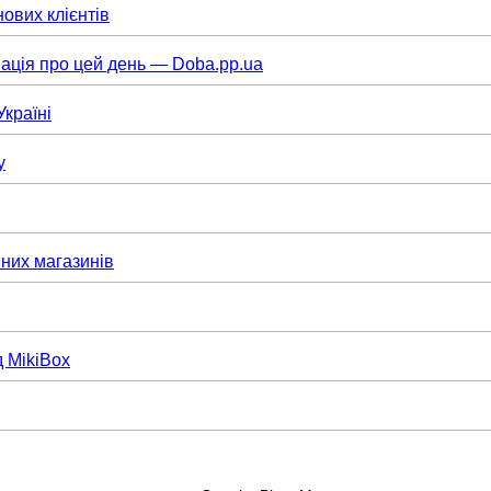
нових клієнтів
ація про цей день — Doba.pp.ua
Україні
у
них магазинів
д MikiBox