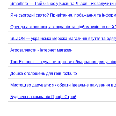
SmartInfo — Твій бізнес у Києві та Львові: Як залучити 
Яке сьогодні свято? Привітання, побажання та інформ
Оренда автовишок, автокранів та підйомників по всій 
SEZON — українська мережа магазинів взуття та одяг
Агрозапчасти - інтернет магазин
ТоргЕкспрес — сучасне торгове обладнання для успіш
Дошка оголошень для геїв rozku.to
Мистецтво дарувати: як обрати ідеальне пакування ві
Будівельна компанія Профі Строй