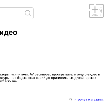
сайт
додати
видео
торы, усилители, AV ресиверы, проигрыватели аудио-видео и
атуры - от бюджетных серий до оригинальных дизайнерских
их в жизнь.
📂
Інтернет магазини.