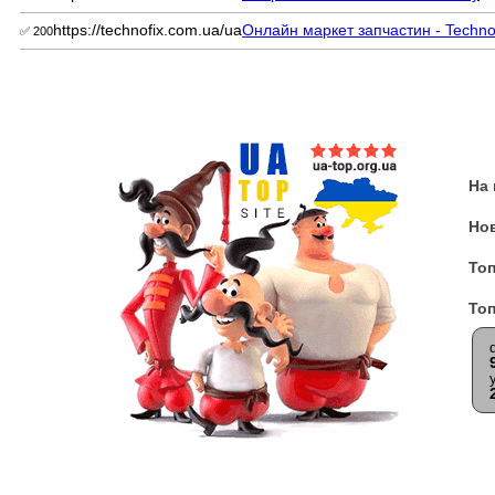
https://technofix.com.ua/ua
Онлайн маркет запчастин - Techno
✅ 200
На
Но
Топ
Топ