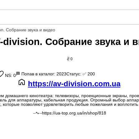
ion. Собрание звука и видео
-division. Собрание звука и 
✌ 0
🏁
Попав в каталог: 2023
Статус:
✅ 200
NS: 0
https://av-division.com.ua
м домашнего кинотеатра: телевизоры, проекционные экраны, проек
бель для аппаратуры, кабельная продукция. Огромный выбор аппар
, которые позволяют удовлетворить любые пожелания и воплотить 
https://ua-top.org.ua/in/shop/818
--🐾--