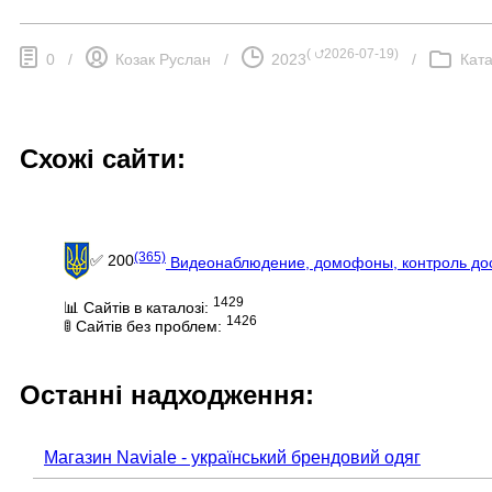
(
⮍2026-07-19
)
0
/
Козак Руслан
/
2023
/
Ката
Схожі сайти:
(365)
✅ 200
Видеонаблюдение, домофоны, контроль до
1429
📊 Сайтів в каталозі:
1426
🚦 Сайтів без проблем:
Останні надходження:
Магазин Naviale - український брендовий одяг