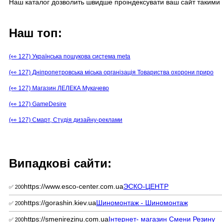
Наш каталог дозволить швидше проіндексувати ваш сайт такими 
Наш топ:
(👀 127) Українська пошукова система meta
(👀 127) Дніпропетровська міська організація Товариства охорони приро
(👀 127) Магазин ЛЕЛЕКА Мукачево
(👀 127) GameDesire
(👀 127) Смарт, Студія дизайну-реклами
Випадкові сайти:
https://www.esco-center.com.ua
ЭСКО-ЦЕНТР
✅ 200
https://gorashin.kiev.ua
Шиномонтаж - Шиномонтаж
✅ 200
https://smenirezinu.com.ua
Інтернет- магазин Смени Резину
✅ 200