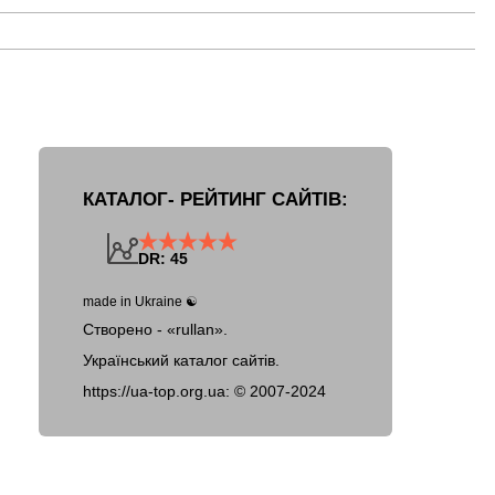
КАТАЛОГ- РЕЙТИНГ САЙТІВ:
DR: 45
made in Ukraine ☯
Створено - «rullan».
Український каталог сайтів.
https://ua-top.org.ua: ©
2007-2024