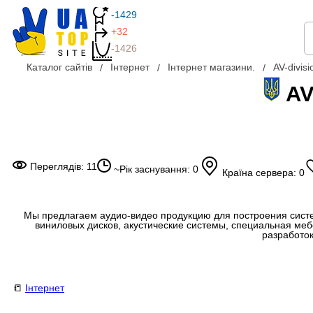
-1429
+32
-1426
Каталог сайтів
Інтернет
Інтернет магазини.
AV-divis
AV
Переглядів: 11
~Рік заснування: 0
Країна сервера: 0
Мы предлагаем аудио-видео продукцию для построения систе
виниловых дисков, акустические системы, специальная ме
разработок
📒
Інтернет