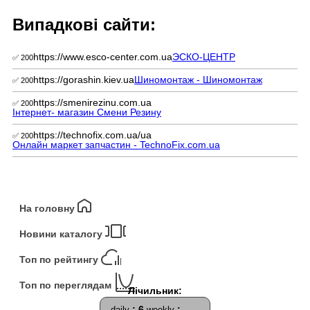
Випадкові сайти:
https://www.esco-center.com.ua
ЭСКО-ЦЕНТР
✅ 200
https://gorashin.kiev.ua
Шиномонтаж - Шиномонтаж
✅ 200
https://smenirezinu.com.ua
✅ 200
Інтернет- магазин Смени Резину
https://technofix.com.ua/ua
✅ 200
Онлайн маркет запчастин - TechnoFix.com.ua
На головну
Новини каталогу
Топ по рейтингу
Топ по переглядам
: 6
:
daily
weekly