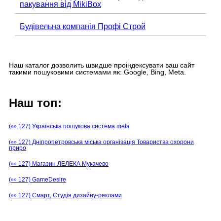
пакування від MikiBox
Будівельна компанія Профі Строй
Наш каталог дозволить швидше проіндексувати ваш сайт
такими пошуковими системами як: Google, Bing, Meta.
Наш топ:
(👀 127) Українська пошукова система meta
(👀 127) Дніпропетровська міська організація Товариства охорони
приро
(👀 127) Магазин ЛЕЛЕКА Мукачево
(👀 127) GameDesire
(👀 127) Смарт, Студія дизайну-реклами