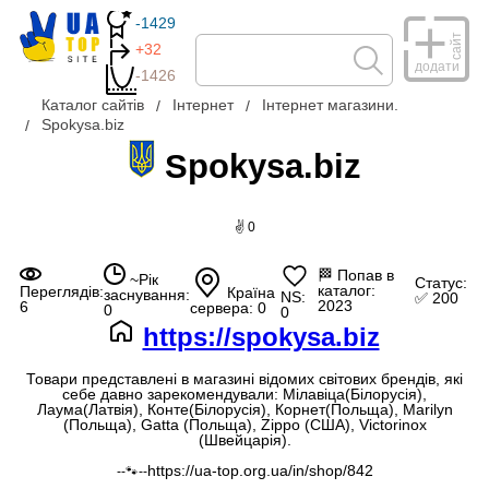
-1429
сайт
+32
додати
-1426
Каталог сайтів
Інтернет
Інтернет магазини.
Spokysa.biz
Spokysa.biz
✌ 0
🏁
Попав в
~Рік
Статус:
каталог:
Переглядів:
Країна
заснування:
NS:
✅ 200
2023
6
сервера: 0
0
0
https://spokysa.biz
Товари представлені в магазині відомих світових брендів, які
себе давно зарекомендували: Мілавіца(Білорусія),
Лаума(Латвія), Конте(Білорусія), Корнет(Польща), Marilyn
(Польща), Gatta (Польща), Zippo (США), Victorinox
(Швейцарія).
https://ua-top.org.ua/in/shop/842
--🐾--