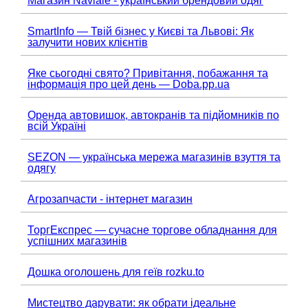
Магазин Naviale - український брендовий одяг
SmartInfo — Твій бізнес у Києві та Львові: Як
залучити нових клієнтів
Яке сьогодні свято? Привітання, побажання та
інформація про цей день — Doba.pp.ua
Оренда автовишок, автокранів та підйомників по
всій Україні
SEZON — українська мережа магазинів взуття та
одягу
Агрозапчасти - інтернет магазин
ТоргЕкспрес — сучасне торгове обладнання для
успішних магазинів
Дошка оголошень для геїв rozku.to
Мистецтво дарувати: як обрати ідеальне