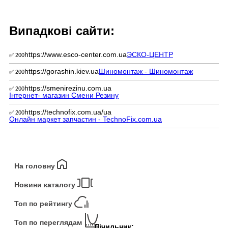
Випадкові сайти:
https://www.esco-center.com.ua
ЭСКО-ЦЕНТР
✅ 200
https://gorashin.kiev.ua
Шиномонтаж - Шиномонтаж
✅ 200
https://smenirezinu.com.ua
✅ 200
Інтернет- магазин Смени Резину
https://technofix.com.ua/ua
✅ 200
Онлайн маркет запчастин - TechnoFix.com.ua
На головну
Новини каталогу
Топ по рейтингу
Топ по переглядам