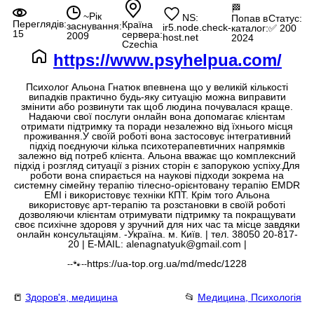
🏁
~Рік
NS:
Попав в
Статус:
Переглядів:
Країна
заснування:
ir5.node.check-
каталог:
✅ 200
15
сервера:
2009
host.net
2024
Czechia
https://www.psyhelpua.com/
Психолог Альона Гнатюк впевнена що у великій кількості
випадків практично будь-яку ситуацію можна виправити
змінити або розвинути так щоб людина почувалася краще.
Надаючи свої послуги онлайн вона допомагає клієнтам
отримати підтримку та поради незалежно від їхнього місця
проживання.У своїй роботі вона застосовує інтегративний
підхід поєднуючи кілька психотерапевтичних напрямків
залежно від потреб клієнта. Альона вважає що комплексний
підхід і розгляд ситуації з різних сторін є запорукою успіху.Для
роботи вона спирається на наукові підходи зокрема на
системну сімейну терапію тілесно-орієнтовану терапію EMDR
EMI і використовує техніки КПТ. Крім того Альона
використовує арт-терапію та розстановки в своїй роботі
дозволяючи клієнтам отримувати підтримку та покращувати
своє психічне здоровя у зручний для них час та місце завдяки
онлайн консультаціям. -Україна. м. Київ. | тел. 38050 20-817-
20 | E-MAIL: alenagnatyuk@gmail.com |
https://ua-top.org.ua/md/medc/1228
--🐾--
📒
Здоров'я, медицина
📂
Медицина, Психологія