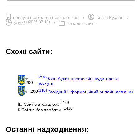
послуги психолога психолог київ
/
Козак Руслан
/
(
⮍2026-07-19
)
2024
/
Каталог сайтів
Схожі сайти:
(259)
✅
Київ-Аудит професійні аудиторські
200
послуги
(310)
✅ 200
Західний інформаційний онлайн довідник
1429
📊 Сайтів в каталозі:
1426
🚦 Сайтів без проблем:
Останні надходження: