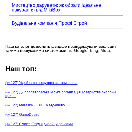
Мистецтво дарувати: як обрати ідеальне
пакування від MikiBox
Будівельна компанія Профі Строй
Наш каталог дозволить швидше проіндексувати ваш сайт
такими пошуковими системами як: Google, Bing, Meta.
Наш топ:
(👀 127) Українська пошукова система meta
(👀 127) Дніпропетровська міська організація Товариства охорони
приро
(👀 127) Магазин ЛЕЛЕКА Мукачево
(👀 127) GameDesire
(👀 127) Смарт, Студія дизайну-реклами