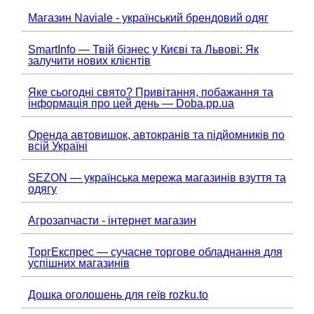
Магазин Naviale - український брендовий одяг
SmartInfo — Твій бізнес у Києві та Львові: Як
залучити нових клієнтів
Яке сьогодні свято? Привітання, побажання та
інформація про цей день — Doba.pp.ua
Оренда автовишок, автокранів та підйомників по
всій Україні
SEZON — українська мережа магазинів взуття та
одягу
Агрозапчасти - інтернет магазин
ТоргЕкспрес — сучасне торгове обладнання для
успішних магазинів
Дошка оголошень для геїв rozku.to