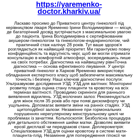
https://yaremenko-
doctor.kharkiv.ua/
Ласкаво просимо до Приватного центру гінекології під
керівництвом лікаря Яременко Ірини Володимирівни — місця,
де багаторічний досвід зустрічається з максимальною увагою
до пацієнта. Ірина Володимирівна є сертифікованим
акушером-гінекологом та гінекологом-ендокринологом, чий
практичний стаж налічує 28 років. Тут ваше здоров'я
розглядається як найвищий пріоритет. Ми гарантуємо повну
конфіденційність та відсутність черг, щоб ви могли отримати
консультацію в комфортній атмосфері, зосередившись лише
на своїх потребах. Діагностика на найвищому рівніТочна
діагностика — основа ефективного лікування. У центрі
приватний гінеколог в Харкові Яременко використовує
обладнання експертного класу щоб забезпечити максимальну
точність і безпеку. Наші ключові діагностичні послуги:
Ультразвукове дослідження УЗД: УЗД для вагітних: Моніторинг
розвитку плода оцінка стану плаценти та кровотоку на всіх
термінах вагітності. Проводимо скринінги для раннього
виявлення відхилень. УЗД молочних залоз: Рекомендується
для жінок після 35 років або при появі дискомфорту чи
ущільнень. Допомагає виявити зміни на ранніх стадіях. УЗД
щитоподібної залози: Незамінне при гормональних
порушеннях нерегулярному менструальному циклі чи
проблемах із зачаттям. Кольпоскопія: Безболісна процедура
для детального обстеження шийки матки. Дозволяє виявити
ерозії дисплазії чи передракові стани. Доплерометрія:
Спеціалізоване УЗД для оцінки кровотоку в системі мати-
плацента-плід. Незамінне для попередження гіпоксії чи