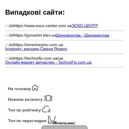
Випадкові сайти:
https://www.esco-center.com.ua
ЭСКО-ЦЕНТР
✅ 200
https://gorashin.kiev.ua
Шиномонтаж - Шиномонтаж
✅ 200
https://smenirezinu.com.ua
✅ 200
Інтернет- магазин Смени Резину
https://technofix.com.ua/ua
✅ 200
Онлайн маркет запчастин - TechnoFix.com.ua
На головну
Новини каталогу
Топ по рейтингу
Топ по переглядам