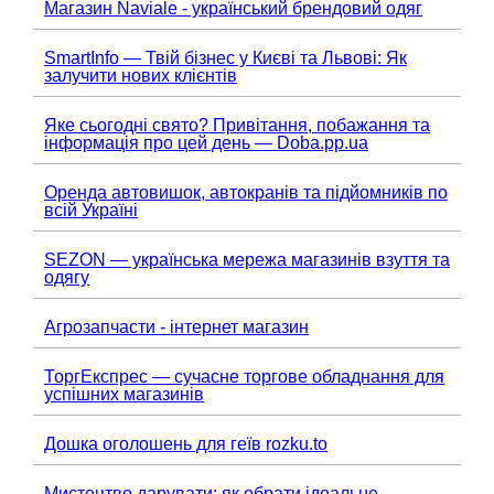
Магазин Naviale - український брендовий одяг
SmartInfo — Твій бізнес у Києві та Львові: Як
залучити нових клієнтів
Яке сьогодні свято? Привітання, побажання та
інформація про цей день — Doba.pp.ua
Оренда автовишок, автокранів та підйомників по
всій Україні
SEZON — українська мережа магазинів взуття та
одягу
Агрозапчасти - інтернет магазин
ТоргЕкспрес — сучасне торгове обладнання для
успішних магазинів
Дошка оголошень для геїв rozku.to
Мистецтво дарувати: як обрати ідеальне