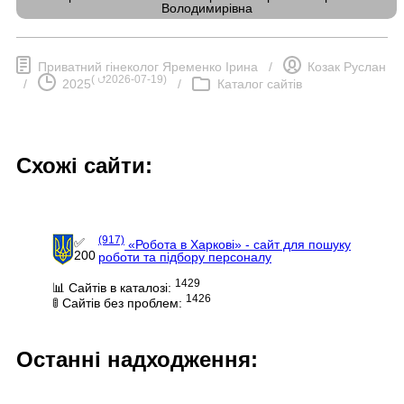
Володимирівна
Приватний гінеколог Яременко Ірина
/
Козак Руслан
(
⮍2026-07-19
)
/
2025
/
Каталог сайтів
Схожі сайти:
(917)
✅
«Робота в Харкові» - сайт для пошуку
200
роботи та підбору персоналу
1429
📊 Сайтів в каталозі:
1426
🚦 Сайтів без проблем:
Останні надходження: