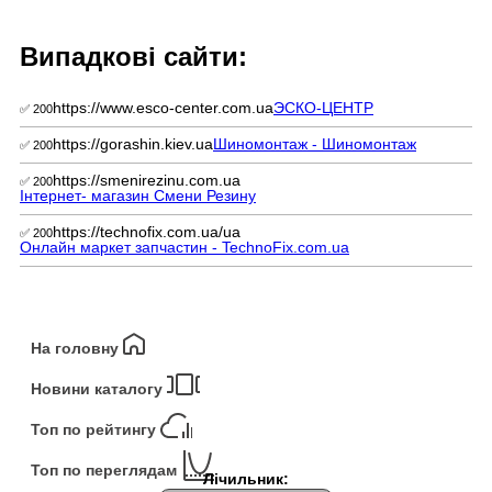
Випадкові сайти:
https://www.esco-center.com.ua
ЭСКО-ЦЕНТР
✅ 200
https://gorashin.kiev.ua
Шиномонтаж - Шиномонтаж
✅ 200
https://smenirezinu.com.ua
✅ 200
Інтернет- магазин Смени Резину
https://technofix.com.ua/ua
✅ 200
Онлайн маркет запчастин - TechnoFix.com.ua
На головну
Новини каталогу
Топ по рейтингу
Топ по переглядам