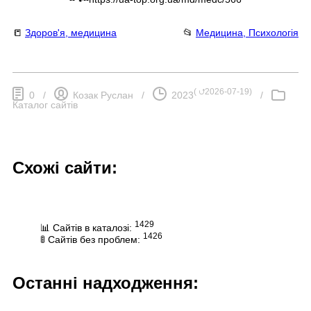
📒
Здоров'я, медицина
📂
Медицина, Психологія
(
⮍2026-07-19
)
0
/
Козак Руслан
/
2023
/
Каталог сайтів
Схожі сайти:
1429
📊 Сайтів в каталозі:
1426
🚦 Сайтів без проблем:
Останні надходження: