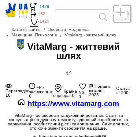
-1429
сайт
+32
додати
-1426
Каталог сайтів
Здоров'я, медицина
Медицина, Психологія
VitaMarg - життевий шлях
VitaMarg - життевий
шлях
✌ 0
🏁
Попав в
~Рік
Статус:
каталог:
Переглядів:
Країна
заснування:
NS:
✅ 200
2023
16
сервера: 0
0
0
https://www.vitamarg.com
VitaMarg - це здоров'я та духовний розвиток. Статті та
консультації на духовну тематику, здоровий спосіб життя та
харчування, особистісний ріст і самопізнання. Сайт для тих,
хто хоче змінити своє життя на краще.
https://ua-top.org.ua/md/medc/566
--🐾--