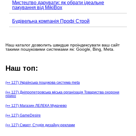
Мистецтво дарувати: як обрати ідеальне
пакування від MikiBox
Будівельна компанія Профі Строй
Наш каталог дозволить швидше проіндексувати ваш сайт
такими пошуковими системами як: Google, Bing, Meta.
Наш топ:
(👀 127) Українська пошукова система meta
(👀 127) Дніпропетровська міська організація Товариства охорони
приро
(👀 127) Магазин ЛЕЛЕКА Мукачево
(👀 127) GameDesire
(👀 127) Смарт, Студія дизайну-реклами