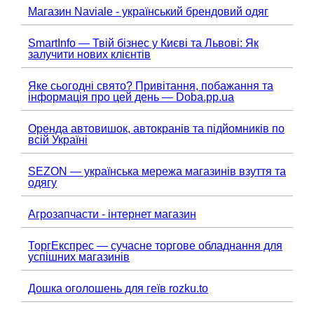
Магазин Naviale - український брендовий одяг
SmartInfo — Твій бізнес у Києві та Львові: Як
залучити нових клієнтів
Яке сьогодні свято? Привітання, побажання та
інформація про цей день — Doba.pp.ua
Оренда автовишок, автокранів та підйомників по
всій Україні
SEZON — українська мережа магазинів взуття та
одягу
Агрозапчасти - інтернет магазин
ТоргЕкспрес — сучасне торгове обладнання для
успішних магазинів
Дошка оголошень для геїв rozku.to