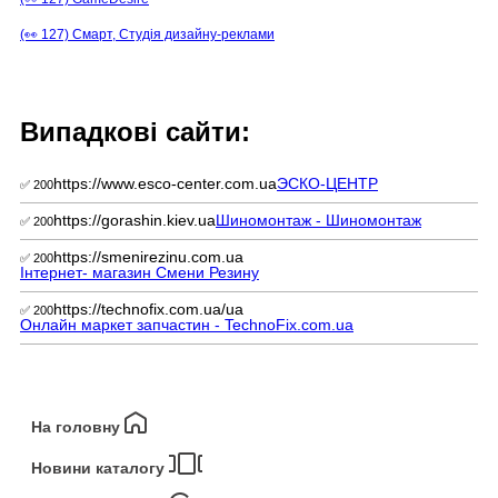
(👀 127) Смарт, Студія дизайну-реклами
Випадкові сайти:
https://www.esco-center.com.ua
ЭСКО-ЦЕНТР
✅ 200
https://gorashin.kiev.ua
Шиномонтаж - Шиномонтаж
✅ 200
https://smenirezinu.com.ua
✅ 200
Інтернет- магазин Смени Резину
https://technofix.com.ua/ua
✅ 200
Онлайн маркет запчастин - TechnoFix.com.ua
На головну
Новини каталогу