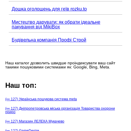
Дошка оголошень для геїв rozku.to
Мистецтво дарувати: як обрати ідеальне
пакування від MikiBox
Будівельна компанія Профі Строй
Наш каталог дозволить швидше проіндексувати ваш сайт
такими пошуковими системами як: Google, Bing, Meta.
Наш топ:
(👀 127) Українська пошукова система meta
(👀 127) Дніпропетровська міська організація Товариства охорони
приро
(👀 127) Магазин ЛЕЛЕКА Мукачево
(👀 127) GameDesire