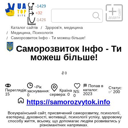
-1429
сайт
+32
додати
-1426
Каталог сайтів
Здоров'я, медицина
Медицина, Психологія
Саморозвиток Інфо - Ти можеш більше!
Саморозвиток Інфо - Ти
можеш більше!
✌ 0
🏁
Попав в
~Рік
Статус:
каталог:
Переглядів:
Країна
заснування:
NS:
✅ 200
2023
15
сервера: 0
0
0
https://samorozvytok.info
Всеукраїнський сайт, присвячений саморозвитку, психології,
езотериці, духовності, мотивації, психології успіху, здоровому
способу життя, всьому, що допомагає людям розвиватись у
різноманітних напрямках.