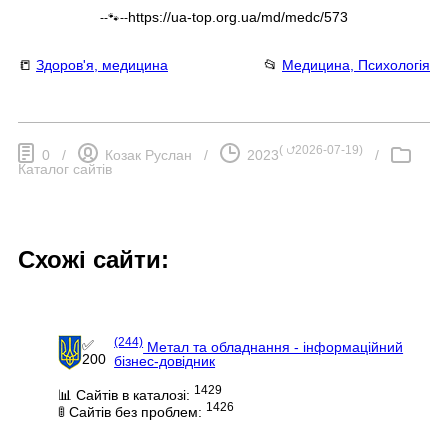
https://ua-top.org.ua/md/medc/573
--🐾--
📒
Здоров'я, медицина
📂
Медицина, Психологія
(
⮍2026-07-19
)
0
/
Козак Руслан
/
2023
/
Каталог сайтів
Схожі сайти:
(244)
✅
Метал та обладнання - інформаційний
200
бізнес-довідник
1429
📊 Сайтів в каталозі:
1426
🚦 Сайтів без проблем: