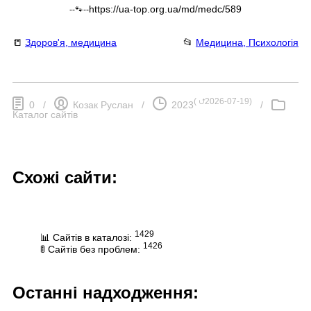
https://ua-top.org.ua/md/medc/589
--🐾--
📒
Здоров'я, медицина
📂
Медицина, Психологія
(
⮍2026-07-19
)
0
/
Козак Руслан
/
2023
/
Каталог сайтів
Схожі сайти:
1429
📊 Сайтів в каталозі:
1426
🚦 Сайтів без проблем:
Останні надходження: