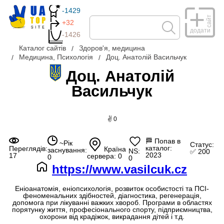
-1429
сайт
+32
додати
-1426
Каталог сайтів
Здоров'я, медицина
Медицина, Психологія
Доц. Анатолій Васильчук
Доц. Анатолій
Васильчук
✌ 0
🏁
Попав в
~Рік
Статус:
каталог:
Переглядів:
Країна
заснування:
NS:
✅ 200
2023
17
сервера: 0
0
0
https://www.vasilcuk.cz
Еніоанатомія, еніопсихологія, розвиток особистості та ПСІ-
феноменальних здібностей, діагностика, регенерація,
допомога при лікуванні важких хвороб. Програми в областях
порятунку життя, професіонального спорту, підприємництва,
охорони від крадіжок, викрадання дітей і т.д.