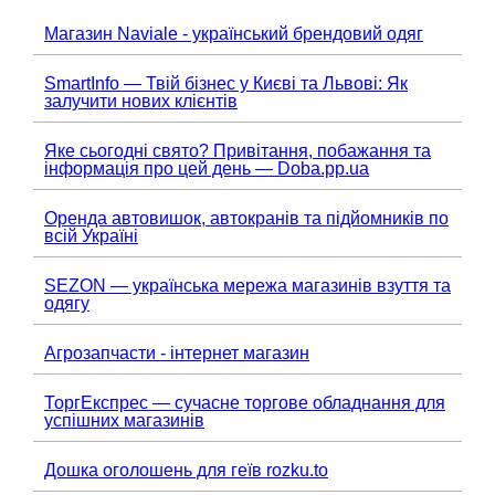
Магазин Naviale - український брендовий одяг
SmartInfo — Твій бізнес у Києві та Львові: Як
залучити нових клієнтів
Яке сьогодні свято? Привітання, побажання та
інформація про цей день — Doba.pp.ua
Оренда автовишок, автокранів та підйомників по
всій Україні
SEZON — українська мережа магазинів взуття та
одягу
Агрозапчасти - інтернет магазин
ТоргЕкспрес — сучасне торгове обладнання для
успішних магазинів
Дошка оголошень для геїв rozku.to