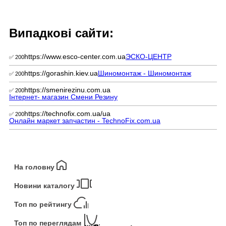
Випадкові сайти:
https://www.esco-center.com.ua
ЭСКО-ЦЕНТР
✅ 200
https://gorashin.kiev.ua
Шиномонтаж - Шиномонтаж
✅ 200
https://smenirezinu.com.ua
✅ 200
Інтернет- магазин Смени Резину
https://technofix.com.ua/ua
✅ 200
Онлайн маркет запчастин - TechnoFix.com.ua
На головну
Новини каталогу
Топ по рейтингу
Топ по переглядам