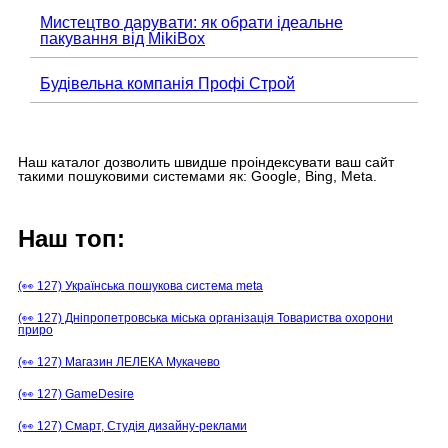
Мистецтво дарувати: як обрати ідеальне
пакування від MikiBox
Будівельна компанія Профі Строй
Наш каталог дозволить швидше проіндексувати ваш сайт
такими пошуковими системами як: Google, Bing, Meta.
Наш топ:
(👀 127) Українська пошукова система meta
(👀 127) Дніпропетровська міська організація Товариства охорони
приро
(👀 127) Магазин ЛЕЛЕКА Мукачево
(👀 127) GameDesire
(👀 127) Смарт, Студія дизайну-реклами