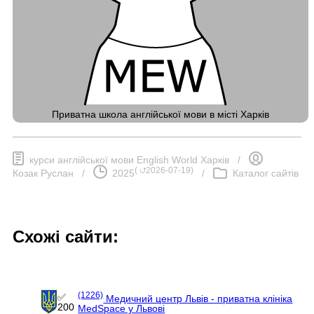
Приватна школа англійської мови в місті Харків
курси англійської мови English World Харків
/
(
⮍2026-07-19
)
Козак Руслан
/
2025
/
Каталог сайтів
Схожі сайти:
(1226)
✅
Медичний центр Львів - приватна клініка
200
MedSpace у Львові