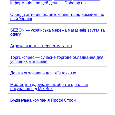
інформація про цей день — Doba.pp.ua
Оренда автовишок, автокранів та підйомників по
всій Україні
SEZON — українська мережа магазинів взуття та
одягу
Агрозапчасти - інтернет магазин
ТоргЕкспрес — сучасне торгове обладнання для
успішних магазинів
Дошка оголошень для геїв rozku.to
Мистецтво дарувати: як обрати ідеальне
пакування від MikiBox
Будівельна компанія Профі Строй