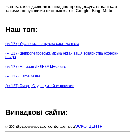
Наш каталог дозволить швидше проіндексувати ваш сайт
такими пошуковими системами як: Google, Bing, Meta.
Наш топ:
(👀 127) Українська пошукова система meta
(👀 127) Дніпропетровська міська організація Товариства охорони
приро
(👀 127) Магазин ЛЕЛЕКА Мукачево
(👀 127) GameDesire
(👀 127) Смарт, Студія дизайну-реклами
Випадкові сайти:
https://www.esco-center.com.ua
ЭСКО-ЦЕНТР
✅ 200