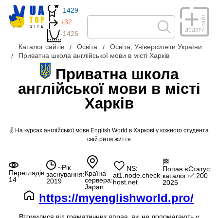
-1429
сайт
+32
додати
-1426
Каталог сайтів
Освіта
Освіта, Університети України
Приватна школа англійської мови в місті Харків
Приватна школа
англійської мови в місті
Харків
✌ На курсах англійської мови English World в Харкові у кожного студента
свій ритм життя
🏁
~Рік
NS:
Попав в
Статус:
Переглядів:
Країна
заснування:
at1.node.check-
каталог:
✅ 200
14
сервера:
2019
host.net
2025
Japan
https://myenglishworld.pro/
Втомилися від граматичних вправ, які не допомагають у