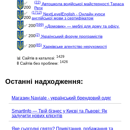
(22)
✅
Автошкола водійської майстерності Тараса
200
Реги
(1712)
✅
NextLevelEnglish - Онлайн курси
200
англійської мови з сертифікатом
(599)
✅ 200
«Домовик» — меблі для дому та офісу.
(2)
✅ 200
Український форум програмістів
(85)
✅ 200
Харківське агентство нерухомості
1429
📊 Сайтів в каталозі:
1426
🚦 Сайтів без проблем:
Останні надходження:
Магазин Naviale - український брендовий одяг
SmartInfo — Твій бізнес у Києві та Львові: Як
залучити нових клієнтів
Яке сьогодні свято? Привітання, побажання та