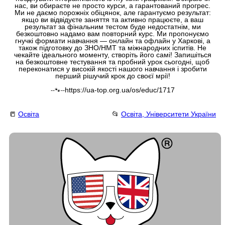
нас, ви обираєте не просто курси, а гарантований прогрес.
Ми не даємо порожніх обіцянок, але гарантуємо результат:
якщо ви відвідуєте заняття та активно працюєте, а ваш
результат за фінальним тестом буде недостатнім, ми
безкоштовно надамо вам повторний курс. Ми пропонуємо
гнучкі формати навчання — онлайн та офлайн у Харкові, а
також підготовку до ЗНО/НМТ та міжнародних іспитів. Не
чекайте ідеального моменту, створіть його самі! Запишіться
на безкоштовне тестування та пробний урок сьогодні, щоб
переконатися у високій якості нашого навчання і зробити
перший рішучий крок до своєї мрії!
https://ua-top.org.ua/os/educ/1717
--🐾--
📒
Освіта
📂
Освіта, Університети України