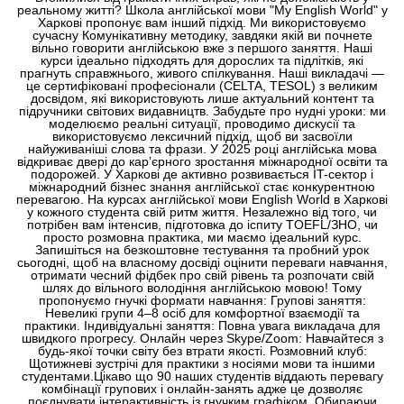
реальному житті? Школа англійської мови "My English World" у
Харкові пропонує вам інший підхід. Ми використовуємо
сучасну Комунікативну методику, завдяки якій ви почнете
вільно говорити англійською вже з першого заняття. Наші
курси ідеально підходять для дорослих та підлітків, які
прагнуть справжнього, живого спілкування. Наші викладачі —
це сертифіковані професіонали (CELTA, TESOL) з великим
досвідом, які використовують лише актуальний контент та
підручники світових видавництв. Забудьте про нудні уроки: ми
моделюємо реальні ситуації, проводимо дискусії та
використовуємо лексичний підхід, щоб ви засвоїли
найуживаніші слова та фрази. У 2025 році англійська мова
відкриває двері до кар’єрного зростання міжнародної освіти та
подорожей. У Харкові де активно розвивається IT-сектор і
міжнародний бізнес знання англійської стає конкурентною
перевагою. На курсах англійської мови English World в Харкові
у кожного студента свій ритм життя. Незалежно від того, чи
потрібен вам інтенсив, підготовка до іспиту TOEFL/ЗНО, чи
просто розмовна практика, ми маємо ідеальний курс.
Запишіться на безкоштовне тестування та пробний урок
сьогодні, щоб на власному досвіді оцінити переваги навчання,
отримати чесний фідбек про свій рівень та розпочати свій
шлях до вільного володіння англійською мовою! Тому
пропонуємо гнучкі формати навчання: Групові заняття:
Невеликі групи 4–8 осіб для комфортної взаємодії та
практики. Індивідуальні заняття: Повна увага викладача для
швидкого прогресу. Онлайн через Skype/Zoom: Навчайтеся з
будь-якої точки світу без втрати якості. Розмовний клуб:
Щотижневі зустрічі для практики з носіями мови та іншими
студентами.Цікаво що 90 наших студентів віддають перевагу
комбінації групових і онлайн-занять адже це дозволяє
поєднувати інтерактивність із гнучким графіком. Обираючи