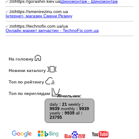
https://gorashin.kiev.ua
Шиномонтаж - Шиномонтаж
✅ 200
https://smenirezinu.com.ua
✅ 200
Інтернет- магазин Смени Резину
https://technofix.com.ua/ua
✅ 200
Онлайн маркет запчастин - TechnoFix.com.ua
На головну
Новини каталогу
Топ по рейтингу
Топ по переглядам
: 21
:
daily
weekly
9939
: 9939
monthly
: 9939
:
yearly
all
23795