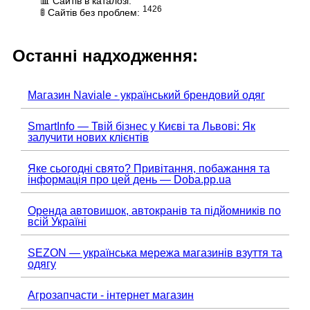
📊 Сайтів в каталозі:
1426
🚦 Сайтів без проблем:
Останні надходження:
Магазин Naviale - український брендовий одяг
SmartInfo — Твій бізнес у Києві та Львові: Як
залучити нових клієнтів
Яке сьогодні свято? Привітання, побажання та
інформація про цей день — Doba.pp.ua
Оренда автовишок, автокранів та підйомників по
всій Україні
SEZON — українська мережа магазинів взуття та
одягу
Агрозапчасти - інтернет магазин