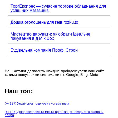
ТоргЕкспрес — сучасне торгове обладнання для
успішних магазинів
Дошка оголошень для геїв rozku.to
Мистецтво дарувати: як обрати ідеальне
пакування від MikiBox
Будівельна компанія Профі Строй
Наш каталог дозволить швидше проіндексувати ваш сайт
такими пошуковими системами як: Google, Bing, Meta.
Наш топ:
(👀 127) Українська пошукова система meta
(👀 127) Дніпропетровська міська організація Товариства охорони
приро