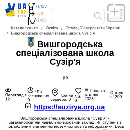
-1429
сайт
+32
додати
-1426
Каталог сайтів
Освіта
Освіта, Університети України
Вишгородська спеціалізована школа Сузір'я
Вишгородська
спеціалізована школа
Сузір'я
✌ 0
🏁
Попав в
~Рік
Статус:
каталог:
Переглядів:
Країна
заснування:
NS:
✅ 200
2023
12
сервера: 0
0
0
https://suzirya.org.ua
Вишгородська спеціалізована школа "Сузір'я" -
загальноосвітній навчально-виховний заклад I-III ступенів з
поглибленим вивченням іноземних мов та інформатики. Весь