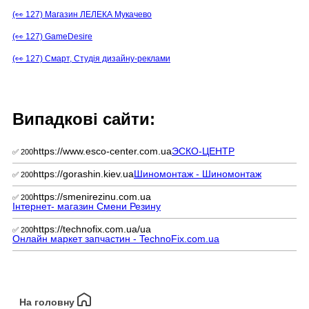
(👀 127) Магазин ЛЕЛЕКА Мукачево
(👀 127) GameDesire
(👀 127) Смарт, Студія дизайну-реклами
Випадкові сайти:
https://www.esco-center.com.ua
ЭСКО-ЦЕНТР
✅ 200
https://gorashin.kiev.ua
Шиномонтаж - Шиномонтаж
✅ 200
https://smenirezinu.com.ua
✅ 200
Інтернет- магазин Смени Резину
https://technofix.com.ua/ua
✅ 200
Онлайн маркет запчастин - TechnoFix.com.ua
На головну