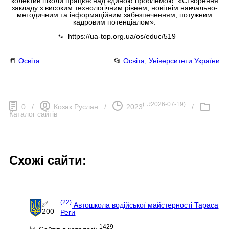
колектив школи працює над єдиною проблемою: «Створення
закладу з високим технологічним рівнем, новітнім навчально-
методичним та інформаційним забезпеченням, потужним
кадровим потенціалом».
https://ua-top.org.ua/os/educ/519
--🐾--
📒
Освіта
📂
Освіта, Університети України
(
⮍2026-07-19
)
0
/
Козак Руслан
/
2023
/
Каталог сайтів
Схожі сайти:
(22)
✅
Автошкола водійської майстерності Тараса
200
Реги
1429