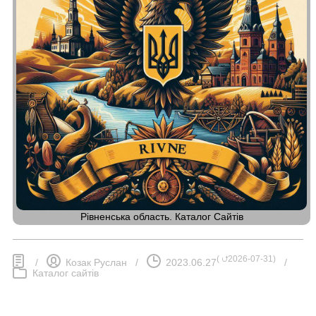
Рівненська область. Каталог Сайтів
(
⮍2026-07-31
)
/
Козак Руслан
/
2023.06.27
/
Каталог сайтів