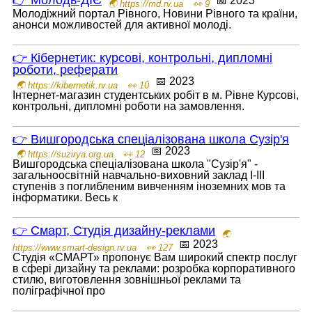
👉 Молодь-ДІЄ
📅 2023
🌏 https://md.rv.ua
👀 9
Молодіжний портал Рівного, Новини Рівного та країни,
анонси можливостей для активної молоді.
👉 Кібернетик: курсові, контрольні, дипломні
роботи, реферати
📅 2023
🌏 https://kibernetik.rv.ua
👀 10
Інтернет-магазин студентських робіт в м. Рівне Курсові,
контрольні, дипломні роботи на замовлення.
👉 Вишгородська спеціалізована школа Сузір'я
📅 2023
🌏 https://suzirya.org.ua
👀 12
Вишгородська спеціалізована школа "Сузір'я" -
загальноосвітній навчально-виховний заклад I-III
ступенів з поглибленим вивченням іноземних мов та
інформатики. Весь к
👉 Смарт, Студія дизайну-реклами
🌏
📅 2023
https://www.smart-design.rv.ua
👀 127
Студія «СМАРТ» пропонує Вам широкий спектр послуг
в сфері дизайну та реклами: розробка корпоративного
стилю, виготовлення зовнішньої реклами та
поліграфічної про