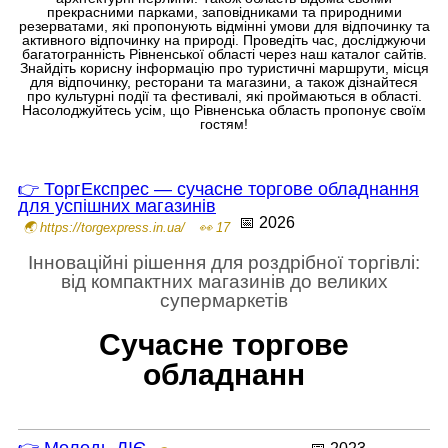
прекрасними парками, заповідниками та природними
резерватами, які пропонують відмінні умови для відпочинку та
активного відпочинку на природі. Проведіть час, досліджуючи
багатогранність Рівненської області через наш каталог сайтів.
Знайдіть корисну інформацію про туристичні маршрути, місця
для відпочинку, ресторани та магазини, а також дізнайтеся
про культурні події та фестивалі, які проймаються в області.
Насолоджуйтесь усім, що Рівненська область пропонує своїм
гостям!
👉 ТоргЕкспрес — сучасне торгове обладнання
для успішних магазинів
📅 2026
🌏 https://torgexpress.in.ua/
👀 17
Інноваційні рішення для роздрібної торгівлі:
від компактних магазинів до великих
супермаркетів
Сучасне торгове
обладнанн