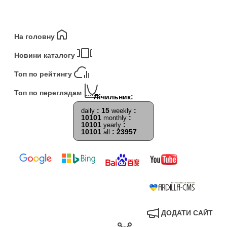
На головну
Новини каталогу
Топ по рейтингу
Топ по переглядам
: 15
:
daily
weekly
10101
:
monthly
10101
:
yearly
10101
: 23957
all
ДОДАТИ САЙТ