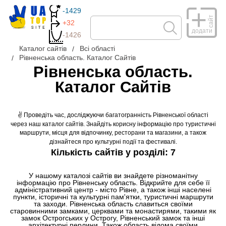
-1429
сайт
+32
додати
-1426
Каталог сайтів
Всі області
Рівненська область. Каталог Сайтів
Рівненська область.
Каталог Сайтів
✌ Проведіть час, досліджуючи багатогранність Рівненської області
через наш каталог сайтів. Знайдіть корисну інформацію про туристичні
маршрути, місця для відпочинку, ресторани та магазини, а також
дізнайтеся про культурні події та фестивалі.
Кількість сайтів у розділі: 7
У нашому каталозі сайтів ви знайдете різноманітну
інформацію про Рівненську область. Відкрийте для себе її
адміністративний центр - місто Рівне, а також інші населені
пункти, історичні та культурні пам'ятки, туристичні маршрути
та заходи. Рівненська область славиться своїми
старовинними замками, церквами та монастирями, такими як
замок Острогських у Острогу, Рівненський замок та інші
архітектурні перлини. Також область відома своїми