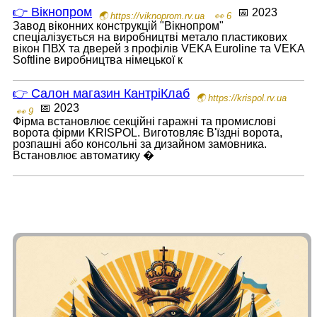
👉 Вікнопром
📅 2023
🌏 https://viknoprom.rv.ua
👀 6
Завод віконних конструкцій "Вікнопром"
спеціалізується на виробництві метало пластикових
вікон ПВХ та дверей з профілів VEKA Euroline та VEKA
Softline виробництва німецької к
👉 Салон магазин КантріКлаб
🌏 https://krispol.rv.ua
📅 2023
👀 9
Фірма встановлює секційні гаражні та промислові
ворота фірми KRISPOL. Виготовляє В'їздні ворота,
розпашні або консольні за дизайном замовника.
Встановлює автоматику �