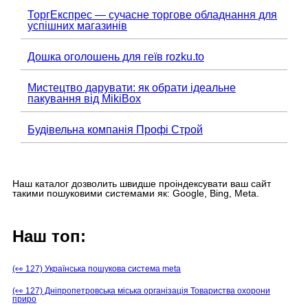
ТоргЕкспрес — сучасне торгове обладнання для
успішних магазинів
Дошка оголошень для геїв rozku.to
Мистецтво дарувати: як обрати ідеальне
пакування від MikiBox
Будівельна компанія Профі Строй
Наш каталог дозволить швидше проіндексувати ваш сайт
такими пошуковими системами як: Google, Bing, Meta.
Наш топ:
(👀 127) Українська пошукова система meta
(👀 127) Дніпропетровська міська організація Товариства охорони
приро