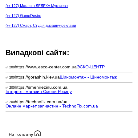
(👀 127) Магазин ЛЕЛЕКА Мукачево
(👀 127) GameDesire
(👀 127) Смарт, Студія дизайну-реклами
Випадкові сайти:
https://www.esco-center.com.ua
ЭСКО-ЦЕНТР
✅ 200
https://gorashin.kiev.ua
Шиномонтаж - Шиномонтаж
✅ 200
https://smenirezinu.com.ua
✅ 200
Інтернет- магазин Смени Резину
https://technofix.com.ua/ua
✅ 200
Онлайн маркет запчастин - TechnoFix.com.ua
На головну