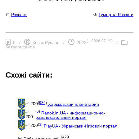
📒
Розваги
📂
Гумор та Розваги
(
⮍2026-07-19
)
0
/
Козак Руслан
/
2023
/
Каталог сайтів
Схожі сайти:
(986)
✅ 200
Харьковский планетарий
(6)
✅
Ranok.in.UA - информационно-
200
развлекательный портал
(3)
✅ 200
PlayUA - Український ігровий портал
1429
📊 Сайтів в каталозі: