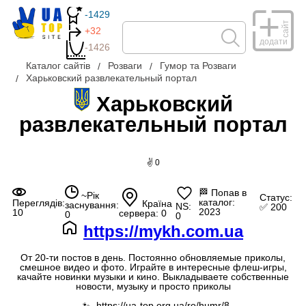
-1429
сайт
+32
додати
-1426
Каталог сайтів
Розваги
Гумор та Розваги
Харьковский развлекательный портал
Харьковский
развлекательный портал
✌ 0
🏁
Попав в
~Рік
Статус:
каталог:
Переглядів:
Країна
заснування:
NS:
✅ 200
2023
10
сервера: 0
0
0
https://mykh.com.ua
От 20-ти постов в день. Постоянно обновляемые приколы,
смешное видео и фото. Играйте в интересные флеш-игры,
качайте новинки музыки и кино. Выкладываете собственные
новости, музыку и просто приколы
https://ua-top.org.ua/ro/humr/8
--🐾--