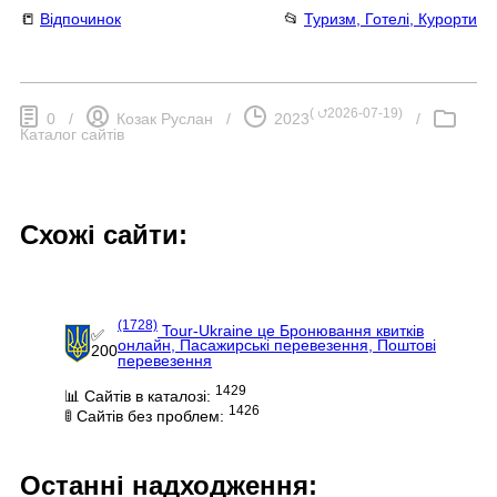
📒
Відпочинок
📂
Туризм, Готелі, Курорти
(
⮍2026-07-19
)
0
/
Козак Руслан
/
2023
/
Каталог сайтів
Схожі сайти:
(1728)
Tour-Ukraine це Бронювання квитків
✅
онлайн, Пасажирські перевезення, Поштові
200
перевезення
1429
📊 Сайтів в каталозі:
1426
🚦 Сайтів без проблем:
Останні надходження: