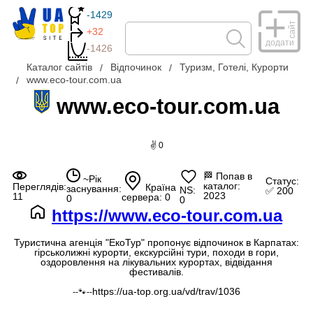
-1429
сайт
+32
додати
-1426
Каталог сайтів
Відпочинок
Туризм, Готелі, Курорти
www.eco-tour.com.ua
www.eco-tour.com.ua
✌ 0
🏁
Попав в
~Рік
Статус:
каталог:
Переглядів:
Країна
заснування:
NS:
✅ 200
2023
11
сервера: 0
0
0
https://www.eco-tour.com.ua
Туристична агенція "ЕкоТур" пропонує відпочинок в Карпатах:
гірськолижні курорти, екскурсійні тури, походи в гори,
оздоровлення на лікувальних курортах, відвідання
фестивалів.
https://ua-top.org.ua/vd/trav/1036
--🐾--