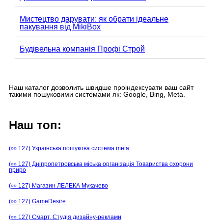
Мистецтво дарувати: як обрати ідеальне
пакування від MikiBox
Будівельна компанія Профі Строй
Наш каталог дозволить швидше проіндексувати ваш сайт
такими пошуковими системами як: Google, Bing, Meta.
Наш топ:
(👀 127) Українська пошукова система meta
(👀 127) Дніпропетровська міська організація Товариства охорони
приро
(👀 127) Магазин ЛЕЛЕКА Мукачево
(👀 127) GameDesire
(👀 127) Смарт, Студія дизайну-реклами