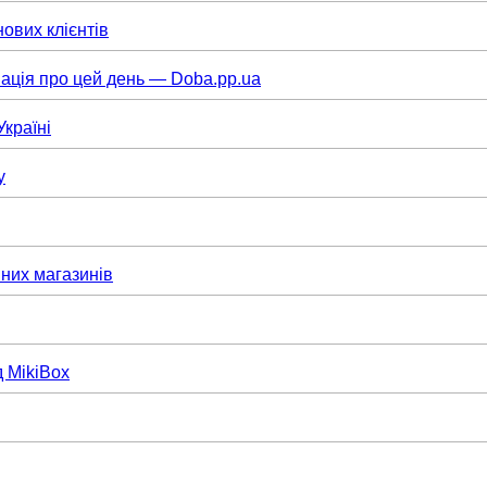
нових клієнтів
ація про цей день — Doba.pp.ua
Україні
у
них магазинів
д MikiBox