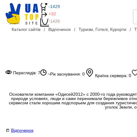
-1429
+32
-1426
Каталог сайтів
Відпочинок
Туризм, Готелі, Курорти
Т
Переглядів: 7
~Рік заснування: 0
Країна сервера: 0
Основатели компании «Одисей2012» с 2000-го года руководят 
природе условиях, люди и сами перенимали бережливое отн
сервисом стали хорошим подспорьем для создания туристическ
уголок Земли, 
📒
Відпочинок