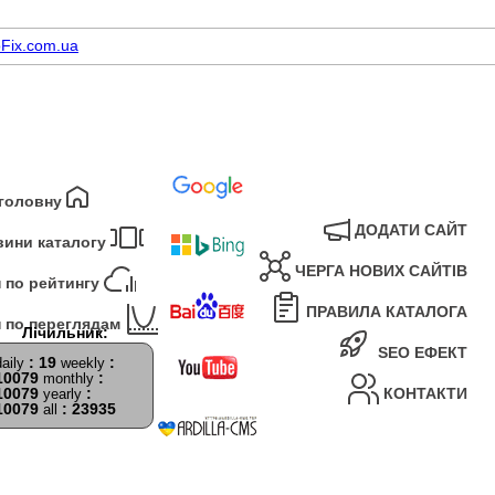
Fix.com.ua
 головну
ДОДАТИ САЙТ
вини каталогу
ЧЕРГА НОВИХ САЙТІВ
 по рейтингу
ПРАВИЛА КАТАЛОГА
 по переглядам
SEO ЕФЕКТ
: 19
:
daily
weekly
10079
:
monthly
10079
:
КОНТАКТИ
yearly
10079
: 23935
all