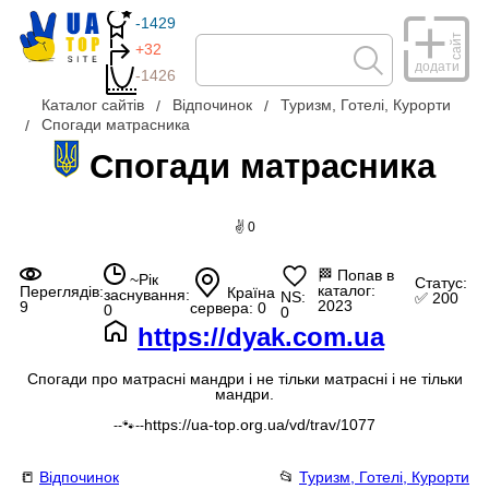
-1429
сайт
+32
додати
-1426
Каталог сайтів
Відпочинок
Туризм, Готелі, Курорти
Спогади матрасника
Спогади матрасника
✌ 0
🏁
Попав в
~Рік
Статус:
каталог:
Переглядів:
Країна
заснування:
NS:
✅ 200
2023
9
сервера: 0
0
0
https://dyak.com.ua
Спогади про матрасні мандри і не тільки матрасні і не тільки
мандри.
https://ua-top.org.ua/vd/trav/1077
--🐾--
📒
Відпочинок
📂
Туризм, Готелі, Курорти