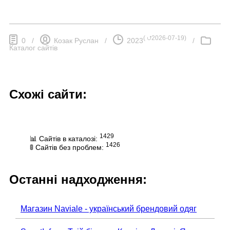
(
⮍2026-07-19
)
0
/
Козак Руслан
/
2023
/
Каталог сайтів
Схожі сайти:
1429
📊 Сайтів в каталозі:
1426
🚦 Сайтів без проблем:
Останні надходження:
Магазин Naviale - український брендовий одяг