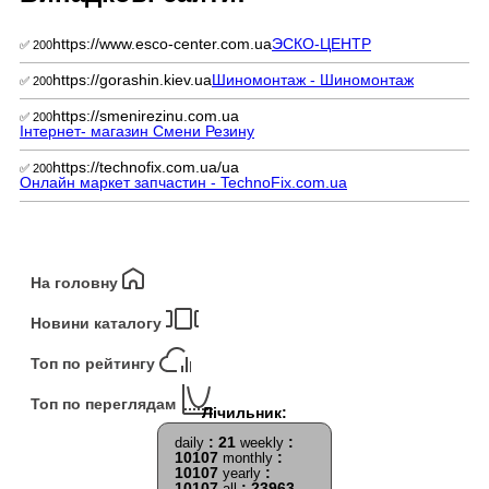
https://www.esco-center.com.ua
ЭСКО-ЦЕНТР
✅ 200
https://gorashin.kiev.ua
Шиномонтаж - Шиномонтаж
✅ 200
https://smenirezinu.com.ua
✅ 200
Інтернет- магазин Смени Резину
https://technofix.com.ua/ua
✅ 200
Онлайн маркет запчастин - TechnoFix.com.ua
На головну
Новини каталогу
Топ по рейтингу
Топ по переглядам
: 21
:
daily
weekly
10107
:
monthly
10107
:
yearly
10107
: 23963
all