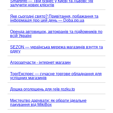
SmartInfo — Твій бізнес у Києві та Львові: Як
залучити нових клієнтів
Яке сьогодні свято? Привітання, побажання та
інформація про цей день — Doba.pp.ua
Оренда автовишок, автокранів та підйомників по
всій Україні
SEZON — українська мережа магазинів взуття та
одягу
Агрозапчасти - інтернет магазин
ТоргЕкспрес — сучасне торгове обладнання для
успішних магазинів
Дошка оголошень для геїв rozku.to
Мистецтво дарувати: як обрати ідеальне
пакування від MikiBox