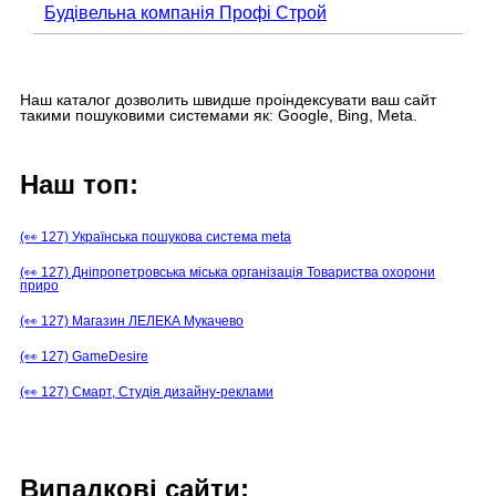
Будівельна компанія Профі Строй
Наш каталог дозволить швидше проіндексувати ваш сайт
такими пошуковими системами як: Google, Bing, Meta.
Наш топ:
(👀 127) Українська пошукова система meta
(👀 127) Дніпропетровська міська організація Товариства охорони
приро
(👀 127) Магазин ЛЕЛЕКА Мукачево
(👀 127) GameDesire
(👀 127) Смарт, Студія дизайну-реклами
Випадкові сайти: