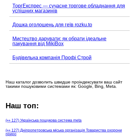
ТоргЕкспрес — сучасне торгове обладнання для
успішних магазинів
Дошка оголошень для геїв rozku.to
Мистецтво дарувати: як обрати ідеальне
пакування від MikiBox
Будівельна компанія Профі Строй
Наш каталог дозволить швидше проіндексувати ваш сайт
такими пошуковими системами як: Google, Bing, Meta.
Наш топ:
(👀 127) Українська пошукова система meta
(👀 127) Дніпропетровська міська організація Товариства охорони
приро