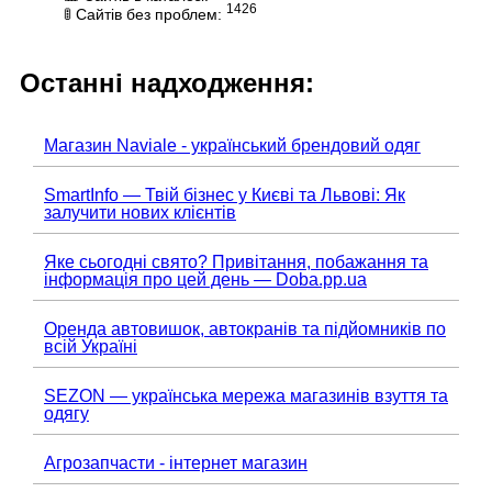
1426
🚦 Сайтів без проблем:
Останні надходження:
Магазин Naviale - український брендовий одяг
SmartInfo — Твій бізнес у Києві та Львові: Як
залучити нових клієнтів
Яке сьогодні свято? Привітання, побажання та
інформація про цей день — Doba.pp.ua
Оренда автовишок, автокранів та підйомників по
всій Україні
SEZON — українська мережа магазинів взуття та
одягу
Агрозапчасти - інтернет магазин