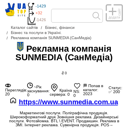
-1429
сайт
+32
додати
-1426
Каталог сайтів
Бізнес, фінанси
Бізнес та послуги в Україні.
Рекламна компанія SUNMEDIA (СанМедіа)
Рекламна компанія
SUNMEDIA (СанМедіа)
✌ 0
🏁
Попав в
~Рік
Статус:
каталог:
Переглядів:
Країна
заснування:
NS:
✅ 200
2023
20
сервера: 0
0
0
https://www.sunmedia.com.ua
Маркетингові послуги. Поліграфічна продукція.
Широкоформатний друк Зовнішня реклама. Дизайнерські
послуги. Фотозйомка. BTL \ EVENT. Продакшин. Реклама в
ЗМI. Інтернет реклама. Сувенірна продукція. POS –