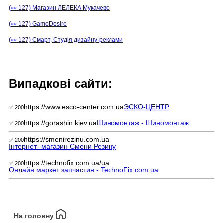
(👀 127) Магазин ЛЕЛЕКА Мукачево
(👀 127) GameDesire
(👀 127) Смарт, Студія дизайну-реклами
Випадкові сайти:
https://www.esco-center.com.ua
ЭСКО-ЦЕНТР
✅ 200
https://gorashin.kiev.ua
Шиномонтаж - Шиномонтаж
✅ 200
https://smenirezinu.com.ua
✅ 200
Інтернет- магазин Смени Резину
https://technofix.com.ua/ua
✅ 200
Онлайн маркет запчастин - TechnoFix.com.ua
На головну