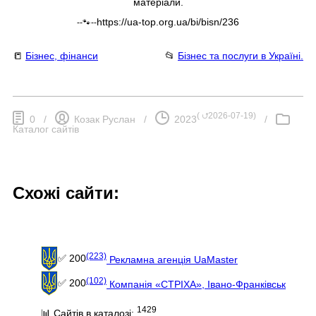
матеріали.
https://ua-top.org.ua/bi/bisn/236
--🐾--
📒
Бізнес, фінанси
📂
Бізнес та послуги в Україні.
(
⮍2026-07-19
)
0
/
Козак Руслан
/
2023
/
Каталог сайтів
Схожі сайти:
(223)
✅ 200
Рекламна агенція UaMaster
(102)
✅ 200
Компанія «СТРІХА», Івано-Франківськ
1429
📊 Сайтів в каталозі: