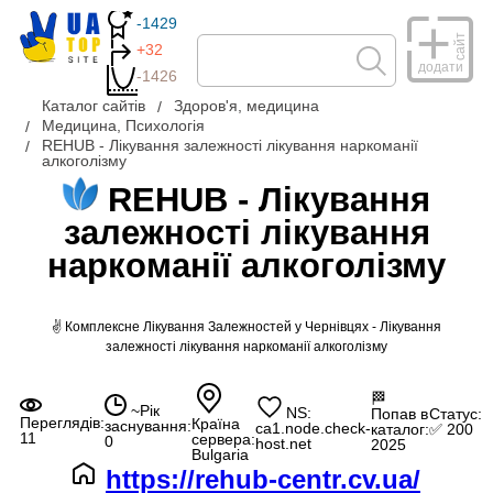
-1429
сайт
+32
додати
-1426
Каталог сайтів
Здоров'я, медицина
Медицина, Психологія
REHUB - Лікування залежності лікування наркоманії
алкоголізму
REHUB - Лікування
залежності лікування
наркоманії алкоголізму
✌ Комплексне Лікування Залежностей у Чернівцях - Лікування
залежності лікування наркоманії алкоголізму
🏁
~Рік
NS:
Попав в
Статус:
Переглядів:
Країна
заснування:
ca1.node.check-
каталог:
✅ 200
11
сервера:
0
host.net
2025
Bulgaria
https://rehub-centr.cv.ua/