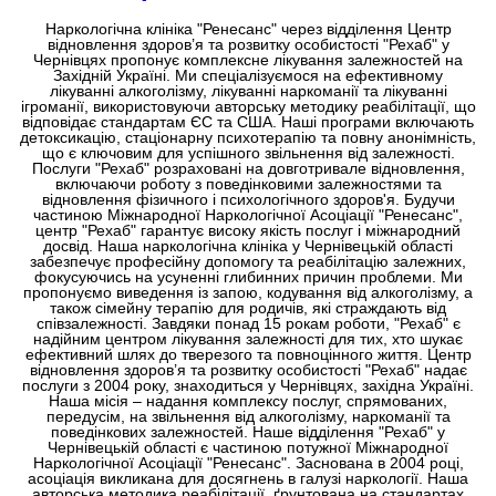
Наркологічна клініка "Ренесанс" через відділення Центр
відновлення здоров’я та розвитку особистості "Рехаб" у
Чернівцях пропонує комплексне лікування залежностей на
Західній Україні. Ми спеціалізуємося на ефективному
лікуванні алкоголізму, лікуванні наркоманії та лікуванні
ігроманії, використовуючи авторську методику реабілітації, що
відповідає стандартам ЄС та США. Наші програми включають
детоксикацію, стаціонарну психотерапію та повну анонімність,
що є ключовим для успішного звільнення від залежності.
Послуги "Рехаб" розраховані на довготривале відновлення,
включаючи роботу з поведінковими залежностями та
відновлення фізичного і психологічного здоров'я. Будучи
частиною Міжнародної Наркологічної Асоціації "Ренесанс",
центр "Рехаб" гарантує високу якість послуг і міжнародний
досвід. Наша наркологічна клініка у Чернівецькій області
забезпечує професійну допомогу та реабілітацію залежних,
фокусуючись на усуненні глибинних причин проблеми. Ми
пропонуємо виведення із запою, кодування від алкоголізму, а
також сімейну терапію для родичів, які страждають від
співзалежності. Завдяки понад 15 рокам роботи, "Рехаб" є
надійним центром лікування залежності для тих, хто шукає
ефективний шлях до тверезого та повноцінного життя. Центр
відновлення здоров’я та розвитку особистості "Рехаб" надає
послуги з 2004 року, знаходиться у Чернівцях, західна Україні.
Наша місія – надання комплексу послуг, спрямованих,
передусім, на звільнення від алкоголізму, наркоманії та
поведінкових залежностей. Наше відділення "Рехаб" у
Чернівецькій області є частиною потужної Міжнародної
Наркологічної Асоціації "Ренесанс". Заснована в 2004 році,
асоціація викликана для досягнень в галузі наркології. Наша
авторська методика реабілітації, ґрунтована на стандартах