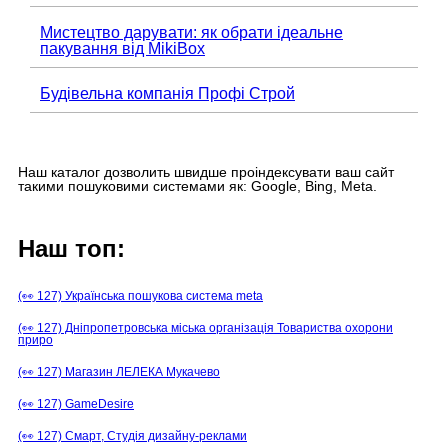
Мистецтво дарувати: як обрати ідеальне
пакування від MikiBox
Будівельна компанія Профі Строй
Наш каталог дозволить швидше проіндексувати ваш сайт
такими пошуковими системами як: Google, Bing, Meta.
Наш топ:
(👀 127) Українська пошукова система meta
(👀 127) Дніпропетровська міська організація Товариства охорони
приро
(👀 127) Магазин ЛЕЛЕКА Мукачево
(👀 127) GameDesire
(👀 127) Смарт, Студія дизайну-реклами