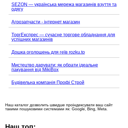
SEZON — українська мережа магазинів взуття та
одягу
Агрозапчасти - інтернет магазин
ТоргЕкспрес — сучасне торгове обладнання для
успішних магазинів
Дошка оголошень для геїв rozku.to
Мистецтво дарувати: як обрати ідеальне
пакування від MikiBox
Будівельна компанія Профі Строй
Наш каталог дозволить швидше проіндексувати ваш сайт
такими пошуковими системами як: Google, Bing, Meta.
Наш топ: