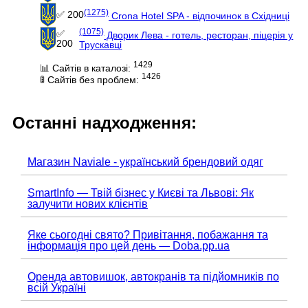
(1275)
✅ 200
Crona Hotel SPA - відпочинок в Східниці
(1075)
✅
Дворик Лева - готель, ресторан, піцерія у
200
Трускавці
1429
📊 Сайтів в каталозі:
1426
🚦 Сайтів без проблем:
Останні надходження:
Магазин Naviale - український брендовий одяг
SmartInfo — Твій бізнес у Києві та Львові: Як
залучити нових клієнтів
Яке сьогодні свято? Привітання, побажання та
інформація про цей день — Doba.pp.ua
Оренда автовишок, автокранів та підйомників по
всій Україні