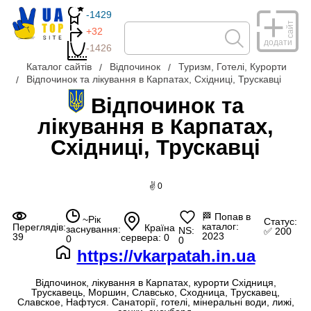
-1429
сайт
+32
додати
-1426
Каталог сайтів
Відпочинок
Туризм, Готелі, Курорти
Відпочинок та лікування в Карпатах, Східниці, Трускавці
Відпочинок та
лікування в Карпатах,
Східниці, Трускавці
✌ 0
🏁
Попав в
~Рік
Статус:
каталог:
Переглядів:
Країна
заснування:
NS:
✅ 200
2023
39
сервера: 0
0
0
https://vkarpatah.in.ua
Відпочинок, лікування в Карпатах, курорти Східниця,
Трускавець, Моршин, Славсько, Сходница, Трускавец,
Славское, Нафтуся. Санаторії, готелі, мінеральні води, лижі,