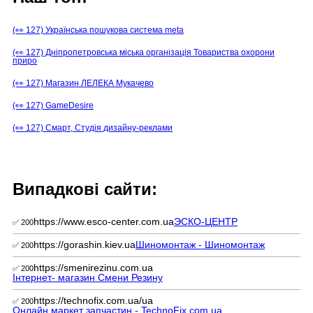
(👀 127) Українська пошукова система meta
(👀 127) Дніпропетровська міська організація Товариства охорони
приро
(👀 127) Магазин ЛЕЛЕКА Мукачево
(👀 127) GameDesire
(👀 127) Смарт, Студія дизайну-реклами
Випадкові сайти:
https://www.esco-center.com.ua
ЭСКО-ЦЕНТР
✅ 200
https://gorashin.kiev.ua
Шиномонтаж - Шиномонтаж
✅ 200
https://smenirezinu.com.ua
✅ 200
Інтернет- магазин Смени Резину
https://technofix.com.ua/ua
✅ 200
Онлайн маркет запчастин - TechnoFix.com.ua