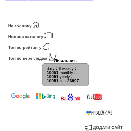
На головну
Новини каталогу
Топ по рейтингу
Топ по переглядам
: 3
:
daily
weekly
10051
:
monthly
10051
:
yearly
10051
: 23907
all
ДОДАТИ САЙТ